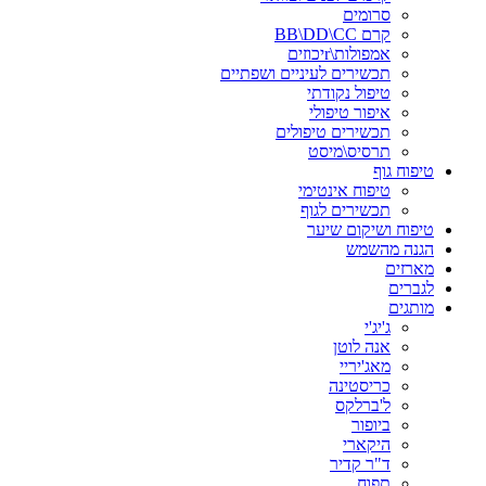
סרומים
קרם BB\DD\CC
אמפולות\rיכוזים
תכשירים לעיניים ושפתיים
טיפול נקודתי
איפור טיפולי
תכשירים טיפולים
תרסיס\מיסט
טיפוח גוף
טיפוח אינטימי
תכשירים לגוף
טיפוח ושיקום שיער
הגנה מהשמש
מארזים
לגברים
מותגים
ג'יג'י
אנה לוטן
מאג'יריי
כריסטינה
ל'ברלקס
ביופור
היקארי
ד"ר קדיר
תפוח