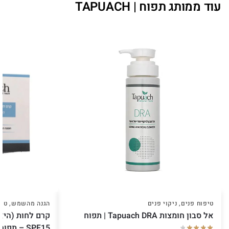
עוד ממותג תפוח | TAPUACH
טיפוח פנים
,
ניקוי פנים
הגנה מהשמש
,
טיפ
אל סבון חומצות Tapuach DRA | תפוח
קרם לחות (היאל
SPF15 – תפוח Tapuach