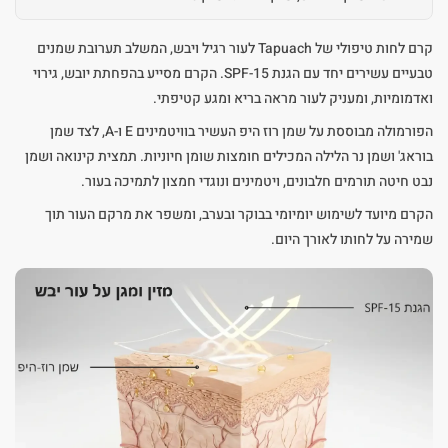
קרם לחות טיפולי של Tapuach לעור רגיל ויבש, המשלב תערובת שמנים
טבעיים עשירים יחד עם הגנת SPF-15. הקרם מסייע בהפחתת יובש, גירוי
ואדמומיות, ומעניק לעור מראה בריא ומגע קטיפתי.
הפורמולה מבוססת על שמן רוז היפ העשיר בוויטמינים E ו-A, לצד שמן
בוראג' ושמן נר הלילה המכילים חומצות שומן חיוניות. תמצית קינואה ושמן
נבט חיטה תורמים חלבונים, ויטמינים ונוגדי חמצון לתמיכה בעור.
הקרם מיועד לשימוש יומיומי בבוקר ובערב, ומשפר את מרקם העור תוך
שמירה על לחותו לאורך היום.