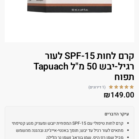
קרם לחות SPF-15 לעור
רגיל-יבש 50 מ"ל Tapuach
תפוח
(1 דירוגים)
₪
149.00
עיקר הדברים
קרם לחות טיפולי עם SPF-15 המפחית יובש ומעניק מגע קטיפתי
מתאים לעור רגיל עד יבש; תומך באנטי-אייג'ינג ובהגנה מהשמש
מכיל שמן רוז היפ, שמן בוראג' ושמן נר הלילה