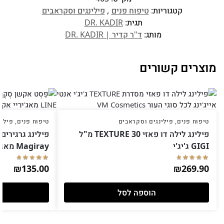
קטגוריות:
טיפוח פנים
,
פילינגים וסקראבים
תגית:
DR. KADIR
מותג:
ד"ר קדיר | DR. KADIR
מוצרים קשורים
טיפוח פנים
,
פילינגים וסקראבים
טיפוח פנים
,
פילינ
פילינג לילה דו פאזי TEXTURE 30 מ"ל
GIGI ג'יג'י
Magiray מאג'יריי 75 מ"ל
₪
135.00
₪
269.90
הוספה לסל