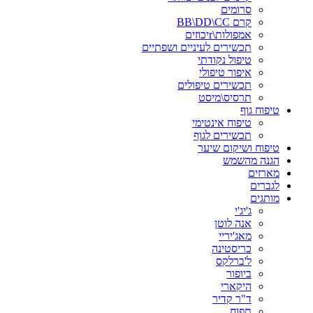
סרומים
קרם BB\DD\CC
אמפולות\rיכוזים
תכשירים לעיניים ושפתיים
טיפול נקודתי
איפור טיפולי
תכשירים טיפולים
תרסיס\מיסט
טיפוח גוף
טיפוח אינטימי
תכשירים לגוף
טיפוח ושיקום שיער
הגנה מהשמש
מארזים
לגברים
מותגים
ג'יג'י
אנה לוטן
מאג'יריי
כריסטינה
ל'ברלקס
ביופור
היקארי
ד"ר קדיר
תפוח