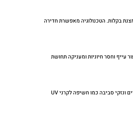
טמין C אשר נשמרת לאורך זמן ואינה מתחמצנת בקלות. הטכנולוגיה מאפשרת חדירה
ה עור עייף וחסר חיוניות ומעניקה תחושת
ויטמין C ידוע כאחד מנוגדי החמצון החשובים בעולם הקוסמטיקה. הוא מסייע בהפחתת השפעתם של רדיקלים חופשיים ונזקי סביבה כמו חשיפה לקרני UV