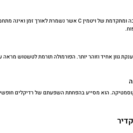
בשונה מחומצה אסקורבית רגילה, VC-IP הוא נגזרת יציבה ומתקדמת של וי
וח.
העור ובהענקת גוון אחיד וזוהר יותר. הפורמולה תורמת לטשטוש מרא
ה