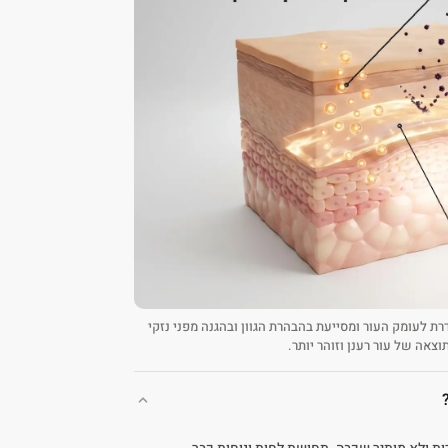
 נגזרת יציבה של ויטמין C, חודרת לעומק העור ומסייעת בהבהרת הגוון ובהגנה מפני נזקי
וצאה של עור רענן וזוהר יותר.