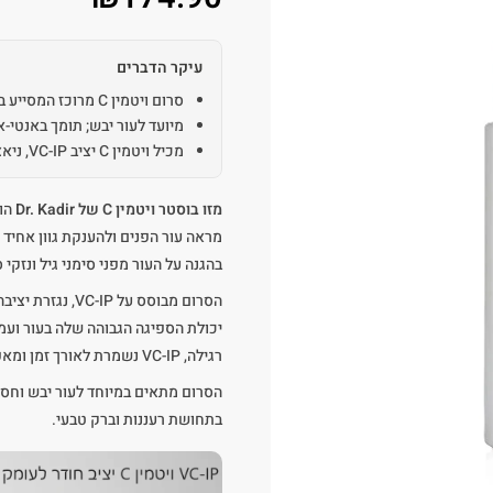
עיקר הדברים
סרום ויטמין C מרוכז המסייע בחידוש מראה העור ובהענקת גוון אחיד וזוהר
מיועד לעור יבש; תומך באנטי-איי
מכיל ויטמין C יציב VC-IP, ניאצינאמיד וויטמין A
מזו בוסטר ויטמין C של Dr. Kadir
מראה עור הפנים ולהענקת גוון אחיד 
בהגנה על העור מפני סימני גיל ונזקי 
יכולת הספיגה הגבוהה שלה בעור ועמ
רגילה, VC-IP נשמרת לאורך זמן ומאפשרת חדירה יעילה יותר לעור.
הסרום מתאים במיוחד לעור יבש וחסר 
בתחושת רעננות וברק טבעי.