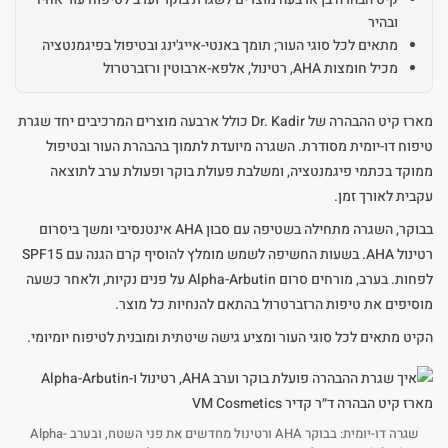
ובהיר
מתאים לכל סוגי העור; תומך באנטי-אייג'ינג ובטיפול בפיגמנטציה
מכיל חומצות AHA, רטינול, אלפא-ארבוטין ורזברטרול
מארז קיט ההבהרה של Dr. Kadir כולל ארבעה מוצרים המרכיבים יחד שגרת
טיפוח דו-יומית מסודרת. השגרה מיועדת לתמוך בהבהרת העור ובטיפול
ממוקד בכתמי פיגמנטציה, ומשלבת פעולת בוקר ופעולת ערב לתוצאה
עקבית לאורך זמן.
בבוקר, השגרה מתחילה בשטיפה עם סבון AHA אינטנסיבי ומשך ביסרום
רטינול AHA. בשעות החשיפה לשמש מומלץ להוסיף קרם הגנה עם SPF15
לפחות. בערב, מורחים סרום Alpha-Arbutin על פנים נקיות, ולאחר כשעה
מוסיפים את טיפות הרזברטרול בהתאם להנחיות כל מוצר.
הקיט מתאים לכל סוגי העור ומציע גישה שיטתית ומובנית לטיפוח יומיומי.
שגרה דו-יומית: בבוקר AHA ורטינול מחדשים את פני השטח, ובערב Alpha-