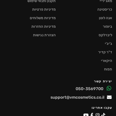
מאג'יריי
תקנון ותנאי שימוש
כריסטינה
מדיניות פרטיות
אנה לוטן
מדיניות משלוחים
ביופור
מדיניות החזרות
ליברלקס
הצהרת נגישות
ג'יג'י
ד"ר קדיר
היקארי
תפוח
יצירת קשר
050-3569700
support@vmcosmetics.co.il
עקבו אחרינו