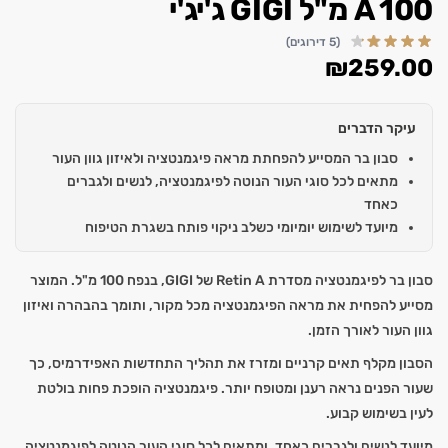
A 100 מ"ל GIGI ג'יג'י
(5 דירוגים)
₪
259.00
עיקר הדברים
סבון בר המסייע להפחתת מראה פיגמנטציה ולאיזון גוון העור
מתאים לכל סוגי העור הנוטה לפיגמנטציה, לנשים ולגברים
כאחד
מיועד לשימוש יומיומי כשלב ניקוי פותח בשגרת הטיפוח
סבון בר לפיגמנטציה מסדרת Retin A של GIGI, בנפח 100 מ"ל. המוצר
מסייע להפחית את מראה הפיגמנטציה מכל מקור, ותומך בהבהרה ואיזון
גוון העור לאורך הזמן.
הסבון מקלף תאים קרניים ומזרז את תהליך התחדשות האפידרמיס, כך
שעור הפנים נראה רענן ומטופח יותר. פיגמנטציה הופכת פחות בולטת
לעין בשימוש קבוע.
מיועד לנשים ולגברים כאחד, ומתאים לכל סוגי העור הנוטה לפיגמנטציה.