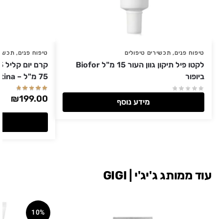
טיפוח פנים
,
תכשירים טיפולים
טיפוח פנים
,
תכשיר
לקטו פיל תיקון גוון העור 15 מ"ל Biofor
ביופור
75 מ"ל – Christina כריסטינה
₪
199.00
מידע נוסף
עוד ממותג ג'יג'י | GIGI
10%