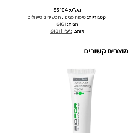
מק"ט:
33104
קטגוריות:
טיפוח פנים
,
תכשירים טיפולים
תגית:
GIGI
מותג:
ג'יג'י | GIGI
מוצרים קשורים