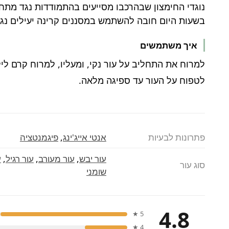
נוגדי החימצון שבהרכבו מסייעים בהתמודדות נגד מתחי
בשעות היום חובה להשתמש במסננים קרינה יעילים נגד שמש RE
איך משתמשים
למרוח את התחליב על עור נקי, ומעליו, למרוח קרם ליל
לטפוח על העור עד ספיגה מלאה.
פתרונות לבעיות
אנטי אייג'ינג
,
פיגמנטציה
עור יבש
,
עור מעורב
,
עור רגיל
,
ע
סוג עור
שומני
4.8
5 ★
4 ★