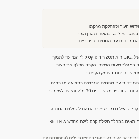
ידוש העור ולהחלקת מרקמו
אנטי-אייג'ינג ובהאחדת גוון העור
בהתמודדות עם מתחים סביבתיים
קרם לילה מחדש מסדרת Retin A של GIGI הוא תכשיר דיטוקס לילי המיועד לתמוך
 במהלך שעות השינה. הקרם מקלף את העור
סייע בהפחתת עומק הקמטים.
התמודדות עם מתחים הנגרמים כתוצאה מגורמים
סביבתיים חיצוניים שנצברו במהלך היום. התכשיר מגיע בנפח 30 מ"ל ומיועד לשימוש
 קרינה יעילים נגד שמש בהתאם להמלצת הסדרה.
קת מרקם העור, בעוד נוגדי החמצון פועלים להתמודדות עם