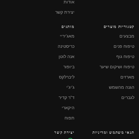
אודות
יצירת קשר
קטגוריות מוצרים
מותגים
מבצעים
מאג'יריי
טיפוח פנים
כריסטינה
טיפוח גוף
אנה לוטן
טיפוח ושיקום שיער
ביופור
מארזים
ליברלקס
הגנה מהשמש
ג'יג'י
לגברים
ד"ר קדיר
היקארי
תפוח
תנאי משתמש ומדיניות
יצירת קשר