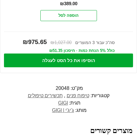
₪
389.00
הוספה לסל
₪975.65
₪1,027.00
סה"כ עבור 3 המוצרים
כולל 5% הנחת כמות · חיסכון ₪51.35
הוסיפו את כל הסט לעגלה
מק"ט:
20048
קטגוריות:
טיפוח פנים
,
תכשירים טיפולים
תגית:
GIGI
מותג:
ג'יג'י | GIGI
מוצרים קשורים