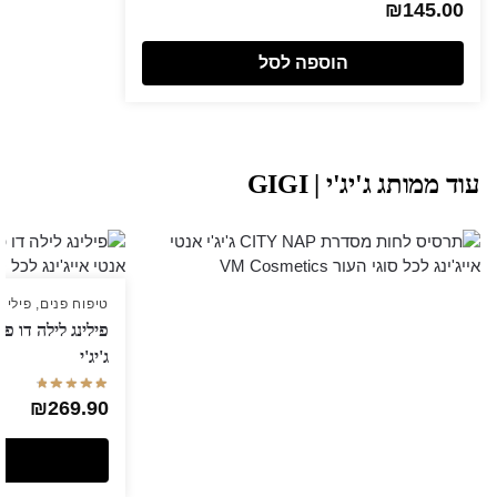
₪
145.00
הוספה לסל
עוד ממותג ג'יג'י | GIGI
טיפוח פנים
,
פילינ
ג'יג'י
₪
269.90