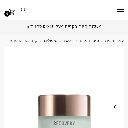
0
משלוח חינם בקנייה מעל ₪349
לחנות «
עמוד הבית
/
טיפוח פנים
/
תכשירים טיפולים
/
קרם נגד אדמומיות RECOVERY 50 מ"ל GIGI ג'יג'י