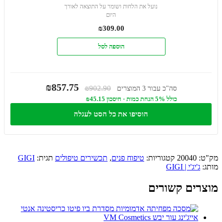
נועל את הלחות ושומר על התוצאה לאורך
היום
₪
309.00
הוספה לסל
₪857.75
₪902.90
סה"כ עבור 3 המוצרים
כולל 5% הנחת כמות · חיסכון ₪45.15
הוסיפו את כל הסט לעגלה
מק"ט:
20040
קטגוריות:
טיפוח פנים
,
תכשירים טיפולים
תגית:
GIGI
מותג:
ג'יג'י | GIGI
מוצרים קשורים