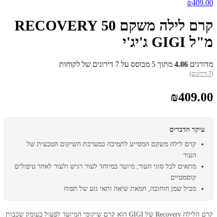
₪
409.00
קרם לילה משקם RECOVERY 50
מ"ל GIGI ג'יג'י
מדורגים
4.86
מתוך 5 מבוסס על
7
דירוגים של לקוחות
(7 דירוגים)
₪
409.00
עיקר הדברים
קרם לילה משקם המסייע לתמיכה במערכת השיקום הטבעית של
העור
מתאים לכל סוגי העור; מיועד במיוחד לעור רגיש ולעור לאחר טיפולים
קוסמטיים
מכיל שמן חוחובה, חמאת שיאה ותאי גזע של תפוח
קרם הלילה Recovery של GIGI הוא קרם שיקומי המיועד לפעול בעומק שכבות