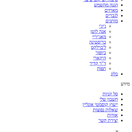
הגנה מהשמש
מארזים
לגברים
מותגים
ג'יג'י
אנה לוטן
מאג'יריי
כריסטינה
ל'ברלקס
ביופור
היקארי
ד"ר קדיר
תפוח
בלוג
מידע
סל קניות
חשבון שלי
ייעוץ קוסמטי אונליין
שאלות נפוצות
אודות
יצירת קשר