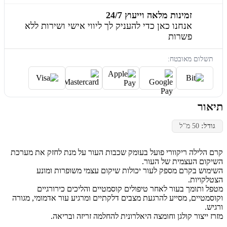
זמינות מלאה וייעוץ 24/7
אנחנו כאן כדי להעניק לך ליווי אישי ושירות ללא
פשרות
תשלום מאובטח:
תיאור
גודל:
50 מ"ל
קרם הלילה ריקוורי פועל בעומק שכבות העור על מנת לחזק את מערכת
השיקום העצמית של העור.
השימוש בקרם מספק לעור יכולות שיקום עצמי משופרות ומונע
הצטלקויות.
מטפל ותומך בעור לאחר טיפולים קוסמטיים והליכים כירורגיים
וקוסמטיים, מסייע להרגעת מצבים דלקתיים ומרגיע עור אדמומי, מגורה
ורגיש.
מזרז ייצור קולגן וחומצה היאלרונית להחלמה זריזה ובריאה.