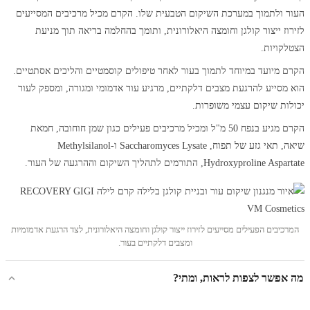
העור ולתמוך במערכת השיקום הטבעית שלו. הקרם מכיל מרכיבים המסייעים
לזירוז ייצור קולגן וחומצה היאלורונית, ותומך בהחלמה בריאה תוך מניעת
הצטלקויות.
הקרם מיועד במיוחד לתמוך בעור לאחר טיפולים קוסמטיים והליכים אסתטיים.
הוא מסייע להרגעת מצבים דלקתיים, מרגיע עור אדמומי ומגורה, ומספק לעור
יכולות שיקום עצמי משופרות.
הקרם מגיע בנפח 50 מ"ל ומכיל מרכיבים פעילים כגון שמן חוחובה, חמאת
שיאה, תאי גזע של תפוח, Saccharomyces Lysate ו-Methylsilanol
Hydroxyproline Aspartate, התורמים לתהליך השיקום וההרגעה של העור.
המרכיבים הפעילים מסייעים לזירוז ייצור קולגן וחומצה היאלורונית, לצד הרגעת אדמומיות
ומצבים דלקתיים בעור.
מה אפשר לצפות לראות, ומתי?