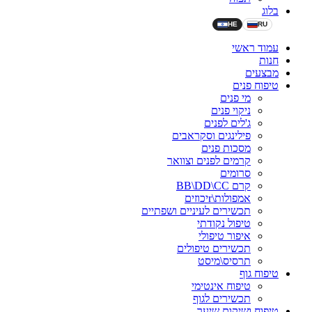
בלוג
HE
RU
עמוד ראשי
חנות
מבצעים
טיפוח פנים
מי פנים
ניקוי פנים
ג'לים לפנים
פילינגים וסקראבים
מסכות פנים
קרמים לפנים וצוואר
סרומים
קרם BB\DD\CC
אמפולות\rיכוזים
תכשירים לעיניים ושפתיים
טיפול נקודתי
איפור טיפולי
תכשירים טיפולים
תרסיס\מיסט
טיפוח גוף
טיפוח אינטימי
תכשירים לגוף
טיפוח ושיקום שיער