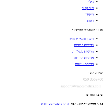
ג'יג'י
ד"ר קדיר
היקארי
תפוח
תנאי משתמש ומדיניות
תקנון ותנאי שימוש
מדיניות פרטיות
מדיניות משלוחים
מדיניות החזרות
הצהרת נגישות
יצירת קשר
050-3569700
support@vmcosmetics.co.il
עקבו אחרינו
VM קוסמטיקס© 2025
VMCosmetics.co.il