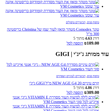
טיפוח פנים
,
תכשירים טיפולים
טונר Comodex מטהר ומאזן לעור שמן של Christina כריסטינה
300 מ"ל
דורג
4.63
מתוך 5
₪
109.00
הוספה לסל
עוד ממותג ג'יג'י | GIGI
טיפוח פנים
,
תכשירים לעיניים ושפתיים
קרם עיניים NEW AGE G4 20 מ"ל GIGI ג'יג'י
דורג
4.86
מתוך 5
₪
309.00
הוספה לסל