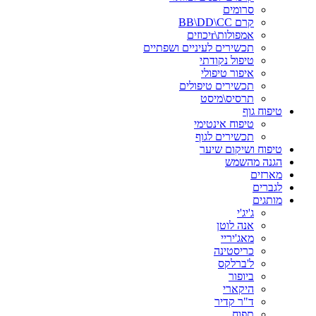
סרומים
קרם BB\DD\CC
אמפולות\rיכוזים
תכשירים לעיניים ושפתיים
טיפול נקודתי
איפור טיפולי
תכשירים טיפולים
תרסיס\מיסט
טיפוח גוף
טיפוח אינטימי
תכשירים לגוף
טיפוח ושיקום שיער
הגנה מהשמש
מארזים
לגברים
מותגים
ג'יג'י
אנה לוטן
מאג'יריי
כריסטינה
ל'ברלקס
ביופור
היקארי
ד"ר קדיר
תפוח