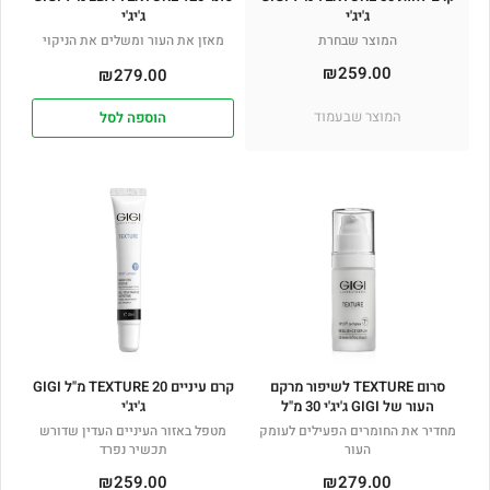
ג'יג'י
ג'יג'י
המוצר שבחרת
מאזן את העור ומשלים את הניקוי
₪
259.00
₪
279.00
המוצר שבעמוד
הוספה לסל
סרום TEXTURE לשיפור מרקם
קרם עיניים TEXTURE 20 מ"ל GIGI
העור של GIGI ג'יג'י 30 מ"ל
ג'יג'י
מחדיר את החומרים הפעילים לעומק
מטפל באזור העיניים העדין שדורש
העור
תכשיר נפרד
₪
259.00
₪
279.00