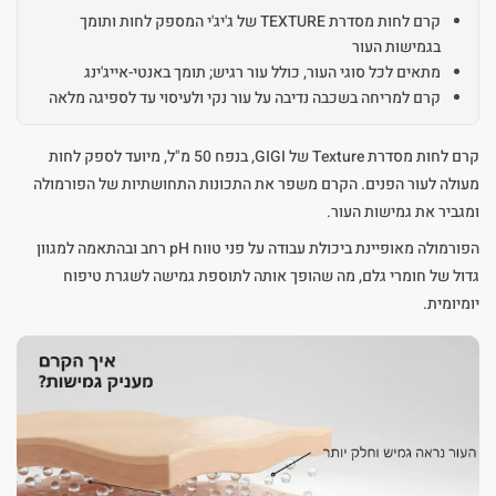
קרם לחות מסדרת TEXTURE של ג'יג'י המספק לחות ותומך
בגמישות העור
מתאים לכל סוגי העור, כולל עור רגיש; תומך באנטי-אייג'ינג
קרם למריחה בשכבה נדיבה על עור נקי ולעיסוי עד לספיגה מלאה
קרם לחות מסדרת Texture של GIGI, בנפח 50 מ"ל, מיועד לספק לחות
מעולה לעור הפנים. הקרם משפר את התכונות התחושתיות של הפורמולה
ומגביר את גמישות העור.
הפורמולה מאופיינת ביכולת עבודה על פני טווח pH רחב ובהתאמה למגוון
גדול של חומרי גלם, מה שהופך אותה לתוספת גמישה לשגרת טיפוח
יומיומית.