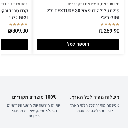
טיפוח פנים
,
פילינגים וסקראבים
אמפולות \ ריכוזי
פילינג לילה דו פאזי TEXTURE 30 מ"ל
GIGI ג'יג'י
GIGI ג'יג'י
₪
309.00
₪
269.90
הוספה לסל
משלוח מהיר לכל הארץ.
100% מוצרים מקוריים.
אספקה מהירה לכל חלקי הארץ
שיווק מורשה של מותגי הפרימיום
ישירות אליכם לכתובת.
הבינלאומיים, ישירות מהיבואן
הרשמי.