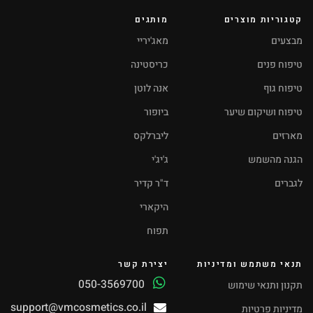
קטגוריות מוצרים
מותגים
מבצעים
מאג'יריי
טיפוח פנים
כריסטינה
טיפוח גוף
אנה לוטן
טיפוח ושיקום שיער
ביופור
מארזים
ליברלקס
הגנה מהשמש
ג'יג'י
לגברים
ד"ר קדיר
היקארי
תפוח
תנאי משתמש ומדיניות
יצירת קשר
050-3569700
תקנון ותנאי שימוש
support@vmcosmetics.co.il
מדיניות פרטיות