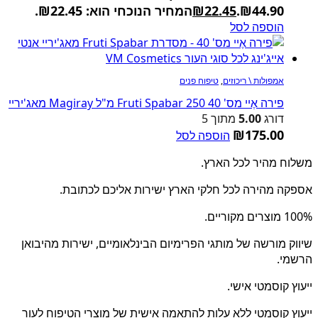
₪44.90.
22.45
₪
המחיר הנוכחי הוא: ₪22.45.
הוספה לסל
אמפולות \ ריכוזים
,
טיפוח פנים
פירה אֶיי מס' 40 Fruti Spabar 250 מ"ל Magiray מאג'יריי
דורג
5.00
מתוך 5
₪
175.00
הוספה לסל
משלוח מהיר לכל הארץ.
אספקה מהירה לכל חלקי הארץ ישירות אליכם לכתובת.
100% מוצרים מקוריים.
שיווק מורשה של מותגי הפרימיום הבינלאומיים, ישירות מהיבואן
הרשמי.
ייעוץ קוסמטי אישי.
ייעוץ קוסמטי ללא עלות להתאמה אישית של מוצרי הטיפוח לעור