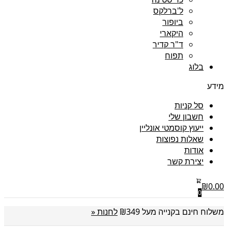
ל'ברלקס
ביופור
היקארי
ד"ר קדיר
תפוח
בלוג
מידע
סל קניות
חשבון שלי
ייעוץ קוסמטי אונליין
שאלות נפוצות
אודות
יצירת קשר
₪
0.00
0
משלוח חינם בקנייה מעל ₪349
לחנות «