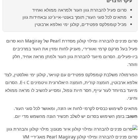
עיקר הדברים
סרום פעיל להבהרת גוון העור ולמראה ממולא ואחיד
מתאים לכל סוגי העור; תומך באנטי-אייג'ינג ובאחידות גוון
מכיל קומפלקס פפטידים, קולגן ימי ואלפא ארבוטין
סרום פנינים להבהרה ומילוי קולגן מסדרת Pearl של Magiray הוא סרום
פעיל בעל מרקם קרמי ואוורירי, מעניק לחות ומזין את העור במרכיבים
ביו-פעילים. הסרום מיועד להבהרת גוון העור ולמתן מראה אחיד, חלק
וזוהר.
הפורמולה משלבת קומפלקס פפטידים עם קוויאר, קולגן ימי ואלסטין, לצד
אלפא ארבוטין, חומצה קוז'ית, חומצה היאלורונית וויטמינים C ו-E. הסרום
מיועד במיוחד לעור עייף, חסר חיות ונפול, ומסייע להשיב לו מראה ממולא
וחיוני.
מתאים לשימוש כבסיס לקרמי לחות או הזנה, ומאושר לכל סוגי העור.
חשוב:
בזמן השימוש בסרום יש לשלב תכשיר הגנה מהשמש מדי יום.