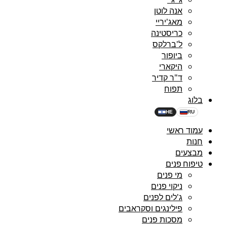
אנה לוטן
מאג'יריי
כריסטינה
ל'ברלקס
ביופור
היקארי
ד"ר קדיר
תפוח
בלוג
HE
RU
עמוד ראשי
חנות
מבצעים
טיפוח פנים
מי פנים
ניקוי פנים
ג'לים לפנים
פילינגים וסקראבים
מסכות פנים