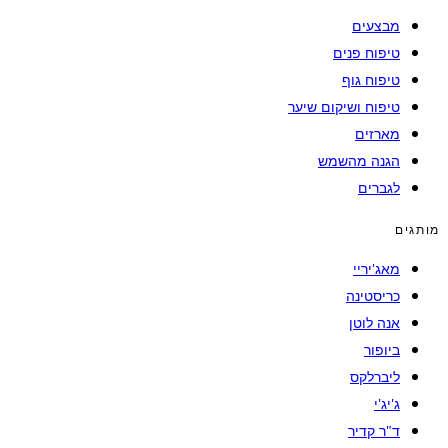
מבצעים
טיפוח פנים
טיפוח גוף
טיפוח ושיקום שיער
מארזים
הגנה מהשמש
לגברים
מותגים
מאג'יריי
כריסטינה
אנה לוטן
ביופור
ליברלקס
ג'יג'י
ד"ר קדיר