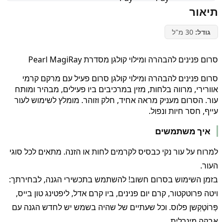
תיאור
גודל:
30 מ"ל
סרום פנינים להבהרה ומילוי קולגן מסדרת Pearl MagiRay
סרום פנינים להבהרה ומילוי קולגן סרום פעיל עם מרקם קרמי
אוורירי, מרווה בלחות, מזין במרכיבים ביו פעילים, מבהיר ומותח
עור. הסרום מעניק מראה אחיד, חלק וזוהר. מומלץ לשימוש לעור
עייף, חסר חיות ונפול.
איך משתמשים
למרוח על עור נקי כבסיס לקרמים לחות או הזנה. מתאים לכל סוגי
העור.
בזמן השימוש בסרום חשוב! להשתמש בתכשירי הגנה, לבחירתך:
ויטה פרוטקטור, קרם יום פנינים, ביו קרם אדל, ליפטינג טון בייס,
פְּרוֹטֶקְשן פלוס. וכל שעתיים של שהיה בשמש יש לחדש הגנה עם
אבקה מינרלית.