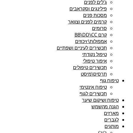
ג'לים לפנים
פילינגים וסקראבים
מסכות פנים
קרמים לפנים וצוואר
סרומים
קרם BB\DD\CC
אמפולות\rיכוזים
תכשירים לעיניים ושפתיים
טיפול נקודתי
איפור טיפולי
תכשירים טיפולים
תרסיס\מיסט
טיפוח גוף
טיפוח אינטימי
תכשירים לגוף
טיפוח ושיקום שיער
הגנה מהשמש
מארזים
לגברים
מותגים
ג'יג'י