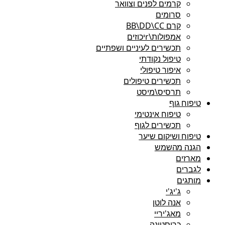
קרמים לפנים וצוואר
סרומים
קרם BB\DD\CC
אמפולות\rיכוזים
תכשירים לעיניים ושפתיים
טיפול נקודתי
איפור טיפולי
תכשירים טיפולים
תרסיס\מיסט
טיפוח גוף
טיפוח אינטימי
תכשירים לגוף
טיפוח ושיקום שיער
הגנה מהשמש
מארזים
לגברים
מותגים
ג'יג'י
אנה לוטן
מאג'יריי
כריסטינה