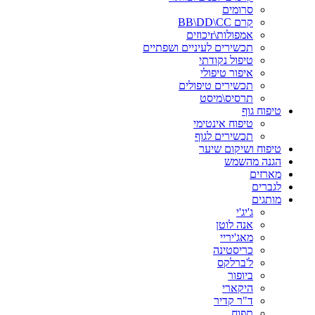
סרומים
קרם BB\DD\CC
אמפולות\rיכוזים
תכשירים לעיניים ושפתיים
טיפול נקודתי
איפור טיפולי
תכשירים טיפולים
תרסיס\מיסט
טיפוח גוף
טיפוח אינטימי
תכשירים לגוף
טיפוח ושיקום שיער
הגנה מהשמש
מארזים
לגברים
מותגים
ג'יג'י
אנה לוטן
מאג'יריי
כריסטינה
ל'ברלקס
ביופור
היקארי
ד"ר קדיר
תפוח