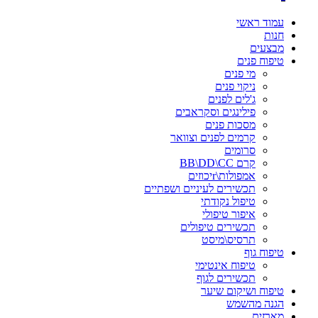
עמוד ראשי
חנות
מבצעים
טיפוח פנים
מי פנים
ניקוי פנים
ג'לים לפנים
פילינגים וסקראבים
מסכות פנים
קרמים לפנים וצוואר
סרומים
קרם BB\DD\CC
אמפולות\rיכוזים
תכשירים לעיניים ושפתיים
טיפול נקודתי
איפור טיפולי
תכשירים טיפולים
תרסיס\מיסט
טיפוח גוף
טיפוח אינטימי
תכשירים לגוף
טיפוח ושיקום שיער
הגנה מהשמש
מארזים