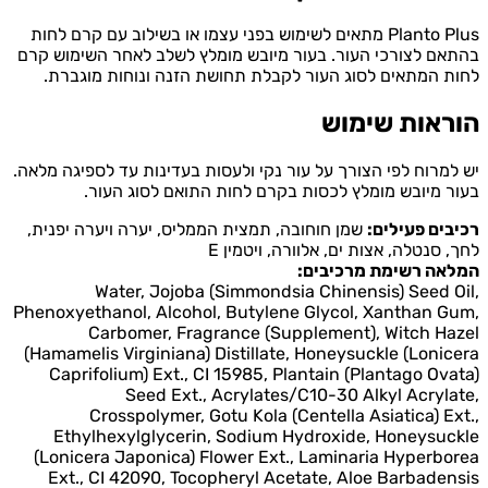
Planto Plus מתאים לשימוש בפני עצמו או בשילוב עם קרם לחות
ם לצורכי העור. בעור מיובש מומלץ לשלב לאחר השימוש קרם
 המתאים לסוג העור לקבלת תחושת הזנה ונוחות מוגברת.
ראות שימוש
מרוח לפי הצורך על עור נקי ולעסות בעדינות עד לספיגה מלאה.
 מיובש מומלץ לכסות בקרם לחות התואם לסוג העור.
ים פעילים:
שמן חוחובה, תמצית הממליס, יערה ויערה יפנית,
 סנטלה, אצות ים, אלוורה, ויטמין E
אה רשימת מרכיבים:
Water, Jojoba (Simmondsia Chinensis) Seed 
Phenoxyethanol, Alcohol, Butylene Glycol, Xanthan 
Carbomer, Fragrance (Supplement), Witch H
(Hamamelis Virginiana) Distillate, Honeysuckle (Loni
Caprifolium) Ext., CI 15985, Plantain (Plantago Ov
Seed Ext., Acrylates/C10-30 Alkyl Acryl
Crosspolymer, Gotu Kola (Centella Asiatica) E
Ethylhexylglycerin, Sodium Hydroxide, Honeysu
(Lonicera Japonica) Flower Ext., Laminaria Hyperb
Ext., CI 42090, Tocopheryl Acetate, Aloe Barbade