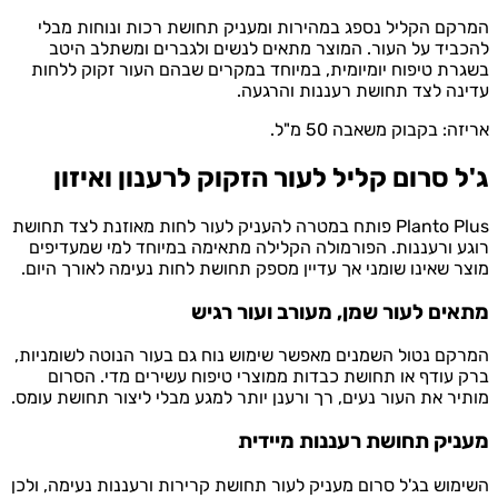
ם הקליל נספג במהירות ומעניק תחושת רכות ונוחות מבלי
יד על העור. המוצר מתאים לנשים ולגברים ומשתלב היטב
ת טיפוח יומיומית, במיוחד במקרים שבהם העור זקוק ללחות
ה לצד תחושת רעננות והרגעה.
: בקבוק משאבה 50 מ"ל.
 סרום קליל לעור הזקוק לרענון ואיזון
Planto Plus פותח במטרה להעניק לעור לחות מאוזנת לצד תחושת
 ורעננות. הפורמולה הקלילה מתאימה במיוחד למי שמעדיפים
 שאינו שומני אך עדיין מספק תחושת לחות נעימה לאורך היום.
ים לעור שמן, מעורב ועור רגיש
ם נטול השמנים מאפשר שימוש נוח גם בעור הנוטה לשומניות,
עודף או תחושת כבדות ממוצרי טיפוח עשירים מדי. הסרום
ר את העור נעים, רך ורענן יותר למגע מבלי ליצור תחושת עומס.
יק תחושת רעננות מיידית
וש בג'ל סרום מעניק לעור תחושת קרירות ורעננות נעימה, ולכן