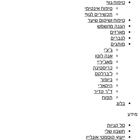
טיפוח גוף
טיפוח אינטימי
תכשירים לגוף
טיפוח ושיקום שיער
הגנה מהשמש
מארזים
לגברים
מותגים
ג'יג'י
אנה לוטן
מאג'יריי
כריסטינה
ל'ברלקס
ביופור
היקארי
ד"ר קדיר
תפוח
בלוג
ע
סל קניות
חשבון שלי
ייעוץ קוסמטי אונליין