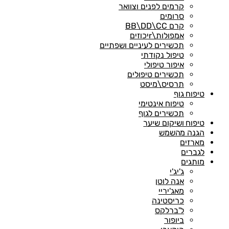
קרמים לפנים וצוואר
סרומים
קרם BB\DD\CC
אמפולות\rיכוזים
תכשירים לעיניים ושפתיים
טיפול נקודתי
איפור טיפולי
תכשירים טיפולים
תרסיס\מיסט
טיפוח גוף
טיפוח אינטימי
תכשירים לגוף
טיפוח ושיקום שיער
הגנה מהשמש
מארזים
לגברים
מותגים
ג'יג'י
אנה לוטן
מאג'יריי
כריסטינה
ל'ברלקס
ביופור