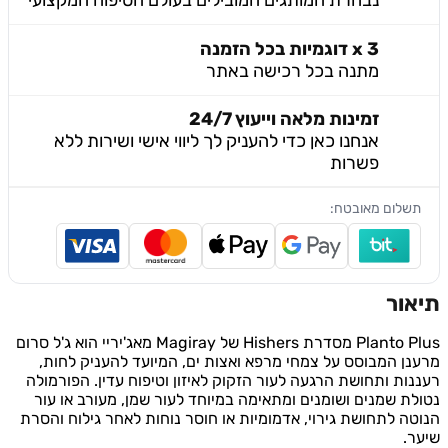
נבחרת המותגים המובילים בעולם הטיפוח המקצועי
3 x דוגמיות בכל הזמנה
מתנה בכל רכישה באתר
זמינות מלאה וייעוץ 24/7
אנחנו כאן כדי להעניק לך ליווי אישי ושירות ללא
פשרות
שלום מאובטח:
ור
Planto Plus מסדרת Hishers של Magiray מאג'יריי הוא ג'ל סרום
ן המבוסס על צמחי מרפא ואצות ים, המיועד להעניק לחות,
ות ותחושת הרגעה לעור הזקוק לאיזון וטיפוח עדין. הפורמולה
ת שמנים ושומנים ומתאימה במיוחד לעור שמן, מעורב או עור
ה לתחושת גירוי, אדמומיות או חוסר נוחות לאחר גילוח והסרת
.