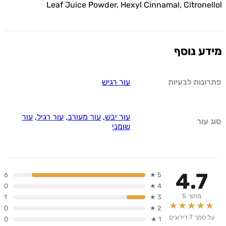
Leaf Juice Powder, Hexyl Cinnamal, Citrone
ע נוסף
ונות לבעיות
עור רגיש
עור יבש
,
עור מעורב
,
עור רגיל
,
עור
עור
שומני
4.7
6
5 ★
0
4 ★
מתוך 5
1
3 ★
★★★★
0
2 ★
מך 7 דירוגים
0
1 ★