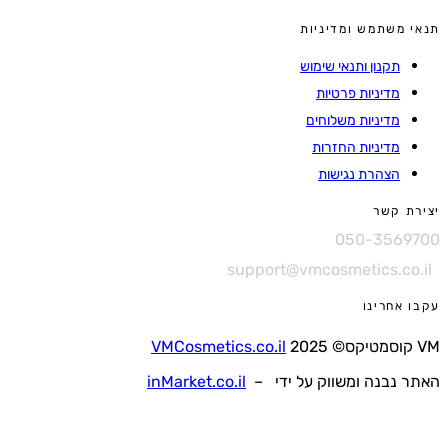
 משתמש ומדיניות
תקנון ותנאי שימוש
מדיניות פרטיות
מדיניות משלוחים
מדיניות החזרות
הצהרת נגישות
ת קשר
050-3569
support@vmcosmetics.co.
 אחרינו
VMCosmetics.co.il
 נבנה ומשווק על ידי –
inMarket.co.il