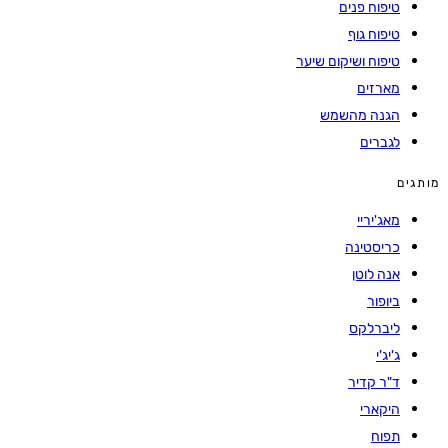
טיפוח פנים
טיפוח גוף
טיפוח ושיקום שיער
מארזים
הגנה מהשמש
לגברים
ים
מאג'יריי
כריסטינה
אנה לוטן
ביופור
ליברלקס
ג'יג'י
ד"ר קדיר
היקארי
תפוח