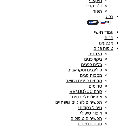
היקארי
ד"ר קדיר
תפוח
בלוג
HE
RU
עמוד ראשי
חנות
מבצעים
טיפוח פנים
מי פנים
ניקוי פנים
ג'לים לפנים
פילינגים וסקראבים
מסכות פנים
קרמים לפנים וצוואר
סרומים
קרם BB\DD\CC
אמפולות\rיכוזים
תכשירים לעיניים ושפתיים
טיפול נקודתי
איפור טיפולי
תכשירים טיפולים
תרסיס\מיסט