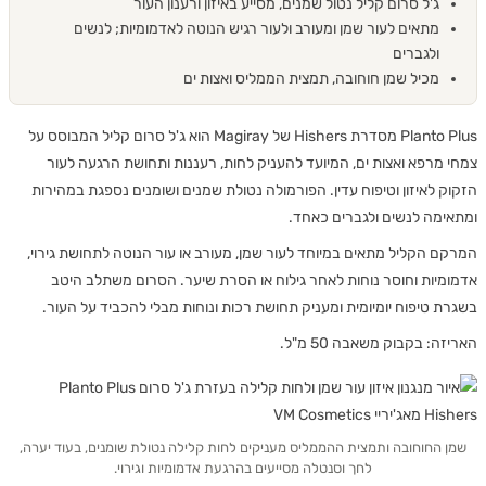
ג'ל סרום קליל נטול שמנים, מסייע באיזון ורענון העור
מתאים לעור שמן ומעורב ולעור רגיש הנוטה לאדמומיות; לנשים
ולגברים
מכיל שמן חוחובה, תמצית הממליס ואצות ים
Planto Plus מסדרת Hishers של Magiray הוא ג'ל סרום קליל המבוסס על
 מרפא ואצות ים, המיועד להעניק לחות, רעננות ותחושת הרגעה לעור
ק לאיזון וטיפוח עדין. הפורמולה נטולת שמנים ושומנים נספגת במהירות
ימה לנשים ולגברים כאחד.
ם הקליל מתאים במיוחד לעור שמן, מעורב או עור הנוטה לתחושת גירוי,
מיות וחוסר נוחות לאחר גילוח או הסרת שיער. הסרום משתלב היטב
ת טיפוח יומיומית ומעניק תחושת רכות ונוחות מבלי להכביד על העור.
ה: בקבוק משאבה 50 מ"ל.
 החוחובה ותמצית ההממליס מעניקים לחות קלילה נטולת שומנים, בעוד יערה,
לחך וסנטלה מסייעים בהרגעת אדמומיות וגירוי.