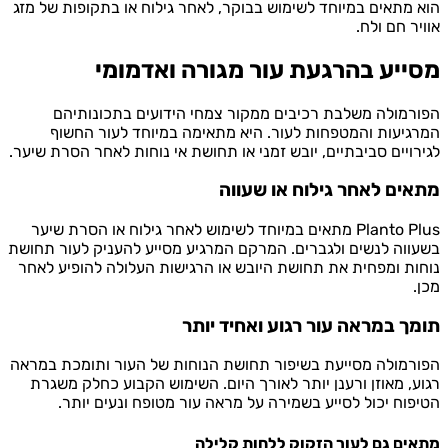
מתאים במיוחד לשימוש בבוקר, לאחר גילוח או בתקופות של מזג
ר חם ולח.
יע בהרגעת עור מגורה ואדמומי
מולה משלבת רכיבים ממקור צמחי הידועים בתכונותיהם
יעות והמטפחות לעור. היא מתאימה במיוחד לעור החשוף
ויים סביבתיים, יובש זמני או תחושת אי נוחות לאחר הסרת שיער.
ים לאחר גילוח או שעווה
Planto Plus מתאים במיוחד לשימוש לאחר גילוח או הסרת שיער
וה לנשים ולגברים. המרקם המרגיע מסייע להעניק לעור תחושת
ת ומפחית את תחושת היובש או הרגישות העלולה להופיע לאחר
ך במראה עור רגוע ואחיד יותר
מולה מסייעת בשיפור תחושת הנוחות של העור ותומכת במראה
, מאוזן ורענן יותר לאורך היום. השימוש הקבוע כחלק משגרת
וח יכול לסייע בשמירה על מראה עור מטופח ונעים יותר.
ם גם לעור הזקוק ללחות קלילה