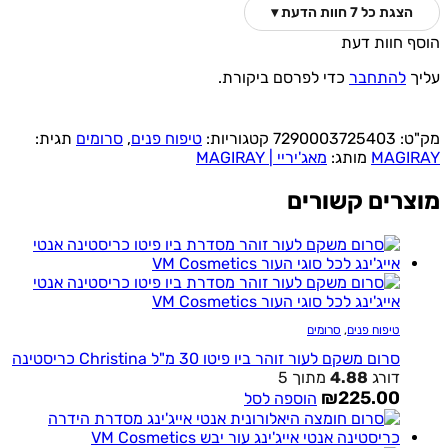
הצגת כל 7 חוות הדעת ▾
 חוות דעת
ך
להתחבר
כדי לפרסם ביקורת.
ט:
7290003725403
קטגוריות:
טיפוח פנים
,
סרומים
תגית:
MAGI
מותג:
מאג'יריי | MAGIRAY
רים קשורים
טיפוח פנים
,
סרומים
סרום משקם לעור זוהר ביו פיטו 30 מ"ל Christina כריסטינה
דורג
4.88
מתוך 5
₪
225.00
הוספה לסל