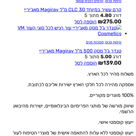
טיפוח פנים
,
קרמים לפנים וצוואר
קרם עשיר במיוחד CLC 30 מ"ל Magiray מאג'יריי
דורג
4.80
מתוך 5
₪
275.00
הוספה לסל
טיפוח פנים
,
מסכות פנים
טנדר ג'ל מסק 500 מ"ל Magiray מאג'יריי
דורג
5.00
מתוך 5
₪
139.00
הוספה לסל
ח מהיר לכל הארץ.
ה מהירה לכל חלקי הארץ ישירות אליכם לכתובת.
קוריים.
ק מורשה של מותגי הפרימיום הבינלאומיים, ישירות מהיבואן
מי.
ץ קוסמטי אישי.
ץ קוסמטי ללא עלות להתאמה אישית של מוצרי הטיפוח לעור