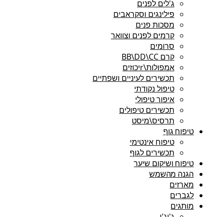
ג'לים לפנים
פילינגים וסקראבים
מסכות פנים
קרמים לפנים וצוואר
סרומים
קרם BB\DD\CC
אמפולות\rיכוזים
תכשירים לעיניים ושפתיים
טיפול נקודתי
איפור טיפולי
תכשירים טיפולים
תרסיס\מיסט
טיפוח גוף
טיפוח אינטימי
תכשירים לגוף
טיפוח ושיקום שיער
הגנה מהשמש
מארזים
לגברים
מותגים
ג'יג'י