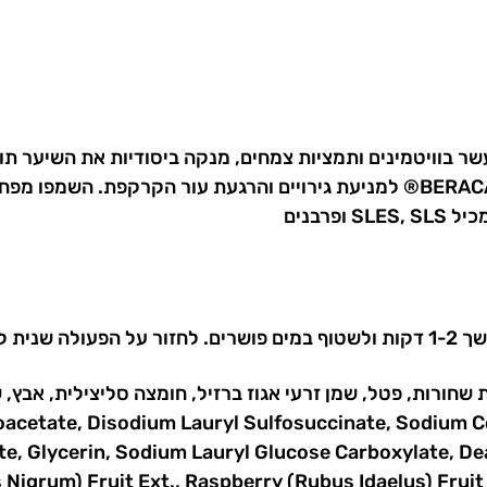
עשר בוויטמינים ותמציות צמחים, מנקה ביסודיות את השיער 
הסירוק ומרכך את השיער. השמפו מכיל קומפלקס BERACARE® למניעת גירויים והרגע
רבנים
הצורך.
 שחורות, פטל, שמן זרעי אגוז ברזיל, חומצה סליצילית, אבץ, 
cetate, Disodium Lauryl Sulfosuccinate, Sodium Co
, Glycerin, Sodium Lauryl Glucose Carboxylate, Dea
s Nigrum) Fruit Ext., Raspberry (Rubus Idaelus) Fruit