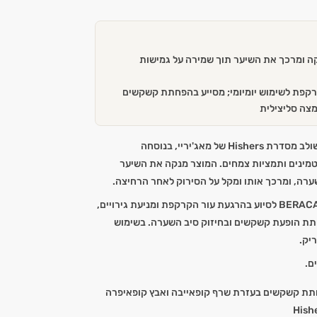
 ומרכך את השיער תוך שמירה על גמישות
רקפת לשימוש יומיומי; מסייע בהפחתת קשקשים
מצה סליצילית
קופאיפרה פלוס הוא שמפו-בלזם משולב מסדרת Hishers של מאג'יריי, בנוסחה
טמינים ותמציות צמחים. המוצר מנקה את השיער
ערה, ומרכך אותו ומקל על הסירוק לאחר הרחיצה.
הפורמולה כוללת את קומפלקס BERACARE לסיוע בהרגעת עור הקרקפת ומניעת גירויים,
תת הופעת קשקשים ובחיזוק סיב השערה. בשימוש
יק.