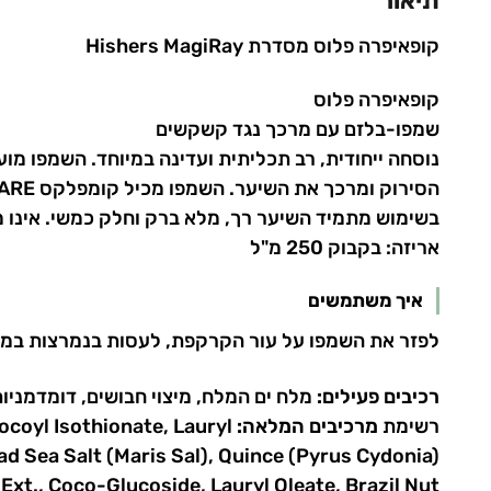
תיאור
קופאיפרה פלוס מסדרת Hishers MagiRay
קופאיפרה פלוס
שמפו-בלזם עם מרכך נגד קשקשים
נוסחה ייחודית, רב תכליתית ועדינה במיוחד. השמפו מו
בשימוש מתמיד השיער רך, מלא ברק וחלק כמשי. אינו מכיל SLES, SLS ופ
אריזה: בקבוק 250 מ"ל
איך משתמשים
לפזר את השמפו על עור הקרקפת, לעסות בנמרצות במשך 1-2 דקות ולשטוף במים פושרים. לחזור על הפעולה שנית לפי 
רכיבים פעילים:
מלח ים המלח, מיצוי חבושים, דומדמניות
רשימת
מרכיבים המלאה:
coyl Isothionate, Lauryl
d Sea Salt (Maris Sal), Quince (Pyrus Cydonia)
 Ext., Coco-Glucoside, Lauryl Oleate, Brazil Nut