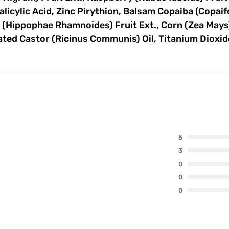
Salicylic Acid, Zinc Pirythion, Balsam Copaiba (Copa
 (Hippophae Rhamnoides) Fruit Ext., Corn (Zea Mays)
ted Castor (Ricinus Communis) Oil, Titanium Dioxid
5
3
0
0
0