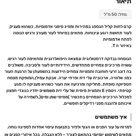
תיאור
גודל:
50 מ"ל
קרם לחות קליל הנספג במהירות ומפיג סימני אדמומיות, כשהוא מעניק
לעור תחושת רוגע ונינוחות. מתאים במיוחד לעור מעורב ורגיש הנוטה
לפתח אדמומיות
באיזור ה T.
הנוסחה נבדקה דרמטולוגית ונמצאה היפואלרגנית ומתאימה לעור רגיש.
עשויה מרכיבים צמחיים מתחדשים, הידידותיים לעור ולסביבה. משולבים
בה דונג זרעי חוחובה ותמציות צמחים הידועות בהשפעתן על הרגעת העור
כמו: אלוורה, ארכובית עלי זית ופרחי יערה. אבקת עמילן,המופקת מצמח
הטפיוקה סופחת, מחליקה ומרגיעה את העור כשהיא מעניקה לו מגע
קטיפתי. ויטמין E ותמצית מימית של עלי זית משמשים יחדיו כנוגדי חמצון
למכלול הרכיבים הצמחיים בתכשיר )מסיסי שמן ומים(,לשמירה על
איכותם ולהגנה מפני רדיקלים חופשיים.
איך משתמשים
למרוח על עור הפנים או הגוף ולפזר בתנועות עיסוי אחדות לספיגה נוחה.
מתאים לשימוש יומיומי בהתאם לצורך – ללא הגבלה, בכל איזורי הפנים או