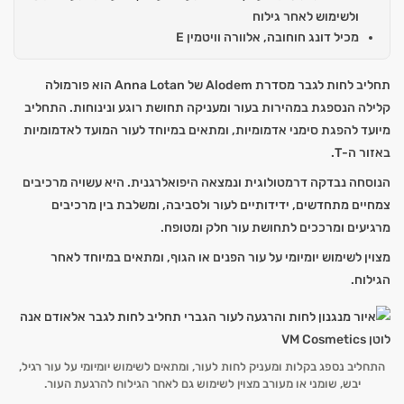
ולשימוש לאחר גילוח
מכיל דונג חוחובה, אלוורה וויטמין E
תחליב לחות לגבר מסדרת Alodem של Anna Lotan הוא פורמולה
קלילה הנספגת במהירות בעור ומעניקה תחושת רוגע ונינוחות. התחליב
מיועד להפגת סימני אדמומיות, ומתאים במיוחד לעור המועד לאדמומיות
באזור ה-T.
הנוסחה נבדקה דרמטולוגית ונמצאה היפואלרגנית. היא עשויה מרכיבים
צמחיים מתחדשים, ידידותיים לעור ולסביבה, ומשלבת בין מרכיבים
מרגיעים ומרככים לתחושת עור חלק ומטופח.
מצוין לשימוש יומיומי על עור הפנים או הגוף, ומתאים במיוחד לאחר
הגילוח.
התחליב נספג בקלות ומעניק לחות לעור, ומתאים לשימוש יומיומי על עור רגיל,
יבש, שומני או מעורב מצוין לשימוש גם לאחר הגילוח להרגעת העור.