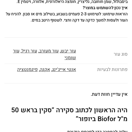
ביסבולול, שמן חוחובה, גליצרין, חומצה היאלורונית, אלוורה, ויטמין E.
איך נכון להשתמש במוצר?
הוראות שימוש: לשימוש 2-3 פעמים בשבוע, בשילוב מים או סבון. להניח על
העור ולעסות למשך כדקה עד דקה וחצי. לשטוף היטב במים.
עור יבש
,
עור מעורב
,
עור רגיל
,
עור
סוג עור
שומני
פתרונות לבעיות
אנטי אייג'ינג
,
אקנה
,
פיגמנטציה
אין עדיין חוות דעת.
היה הראשון לכתוב סקירה “סקין בראש 50
מ"ל Biofor ביופור”