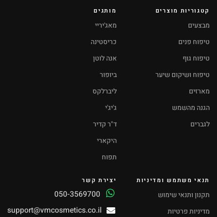
קטגוריות מוצרים
מותגים
מבצעים
מאג'יריי
טיפוח פנים
כריסטינה
טיפוח גוף
אנה לוטן
טיפוח ושיקום שיער
ביופור
מארזים
ליברלקס
הגנה מהשמש
ג'יג'י
לגברים
ד"ר קדיר
היקארי
תפוח
תנאי משתמש ומדיניות
יצירת קשר
050-3569700
תקנון ותנאי שימוש
support@vmcosmetics.co.il
מדיניות פרטיות