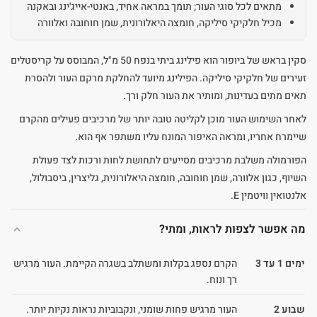
מתאים לכל סוגי העור; תומך במראה אחיד, באנטי-אייג'ינג ובאקנה
מכיל חלקיקי סיליקה, חומצה היאלורונית, שמן חוחובה ואלוורה
סקין בראש של ביופור הוא פילינג ביתי בנפח 50 מ"ל, המבוסס על קריסטלים
זעירים של חלקיקי סיליקה. הפילינג מיועד להחלקת מרקם העור ולהסרת
תאים מתים בעדינות, ומותיר את העור חלק ורך.
לאחר השימוש העור מוכן לקליטה טובה יותר של מרכיבים פעילים מהקרם
שיימרח אחריו, ומראה האיפור המונח עליו משתפר אף הוא.
הפורמולה משלבת מרכיבים מסייעים לתחושת לחות ורכות לצד פעולת
השיוף, כגון אלוורה, שמן חוחובה, חומצה היאלורונית, גליצרין, ביסבולול,
אלנטואין וויטמין E.
מה אפשר לצפות לראות, ומתי?
ימים 1 עד 3
הקרם נספג בקלות ומשתלב בשגרה הקיימת. העור מרגיש
רך ונוח.
שבוע 2
העור מרגיש פחות שומני, ונקבוביות נראות נקיות יותר.