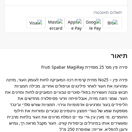
תשלום מאובטח:
תיאור
פירה פִין מס' 25 מסדרת Fruti Spabar MagiRay
פירה פִין – No25 מחית קרמית רכה המעניקה לחות לעומק העור, מזינה
ומרגיעה את העור לאחר פילינגים וטיפולים אחרים. מכילה תמציות
חבוש ובננה העשירות בפולי-סוכרים טבעיים המעניקים לחות ומזינים את
העור. שמני הזנה מזית, אובליפיחה וזרעי פסיפלורה מחדשים את
הליפידים בעור ומרגיעים אדמומיות וגירוי. תמציות שורש סלרי וג'ינג'ר
מספקות שפע של נוגדי חמצון וויטמינים טבעיים ומזרזות את חילוף
החומרים. מי מעין עין גדי ומי ים המלח מרווים את העור בלחות מרבית
ומעשירים אותו במינרלים וביסודות קורט. העור מקבל מראה רך, גמיש
ורענן להפליא. אריזה: שפופרת 250 מ"ל