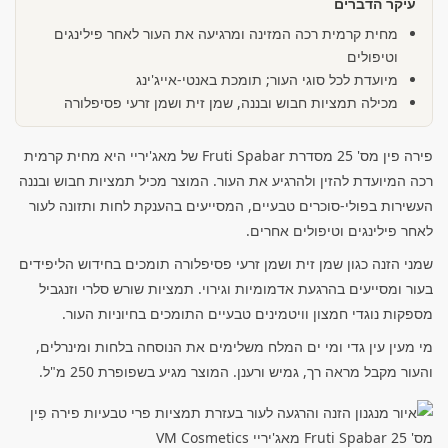
עיקר הדברים
מחית קרמית רכה המזינה ומרגיעה את העור לאחר פילינגים
וטיפולים
מיועדת לכל סוגי העור; תומכת באנטי-אייג'ינג
מכילה תמציות חבוש ובננה, שמן זית ושמן זרעי פסיפלורה
פירה פין מס' 25 מסדרת Fruti Spabar של מאג'יריי היא מחית קרמית
רכה המיועדת להזין ולהרגיע את העור. המוצר מכיל תמציות חבוש ובננה
העשירות בפולי-סוכרים טבעיים, המסייעים בהענקת לחות ותזונה לעור
לאחר פילינגים וטיפולים אחרים.
שמני הזנה כגון שמן זית ושמן זרעי פסיפלורה תומכים בחידוש הליפידים
בעור ומסייעים בהרגעת אדמומיות וגירוי. תמציות שורש סלרי וזנגביל
מספקות נוגדי חמצון וויטמינים טבעיים התומכים בחיוניות העור.
מי מעין עין גדי ומי ים המלח משלימים את הנוסחה בלחות ומינרלים,
והעור מקבל מראה רך, גמיש ורענן. המוצר מגיע בשפופרת 250 מ"ל.