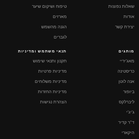
שאלות נפוצות
טיפוח ושיקום שיער
אודות
מארזים
יצירת קשר
הגנה מהשמש
לגברים
מותגים
תנאי משתמש ומדיניות
מאג'יריי
תקנון ותנאי שימוש
כריסטינה
מדיניות פרטיות
אנה לוטן
מדיניות משלוחים
ביופור
מדיניות החזרות
ליברלקס
הצהרת נגישות
ג'יג'י
ד"ר קדיר
היקארי