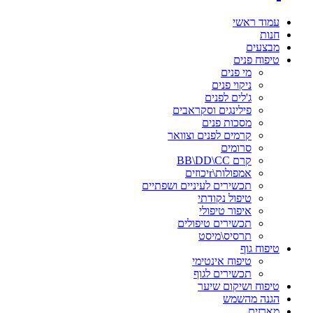
עמוד ראשי
חנות
מבצעים
טיפוח פנים
מי פנים
ניקוי פנים
ג'לים לפנים
פילינגים וסקראבים
מסכות פנים
קרמים לפנים וצוואר
סרומים
קרם BB\DD\CC
אמפולות\rיכוזים
תכשירים לעיניים ושפתיים
טיפול נקודתי
איפור טיפולי
תכשירים טיפולים
תרסיס\מיסט
טיפוח גוף
טיפוח אינטימי
תכשירים לגוף
טיפוח ושיקום שיער
הגנה מהשמש
מארזים