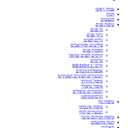
עמוד ראשי
חנות
מבצעים
טיפוח פנים
מי פנים
ניקוי פנים
ג'לים לפנים
פילינגים וסקראבים
מסכות פנים
קרמים לפנים וצוואר
סרומים
קרם BB\DD\CC
אמפולות\rיכוזים
תכשירים לעיניים ושפתיים
טיפול נקודתי
איפור טיפולי
תכשירים טיפולים
תרסיס\מיסט
טיפוח גוף
טיפוח אינטימי
תכשירים לגוף
טיפוח ושיקום שיער
הגנה מהשמש
מארזים