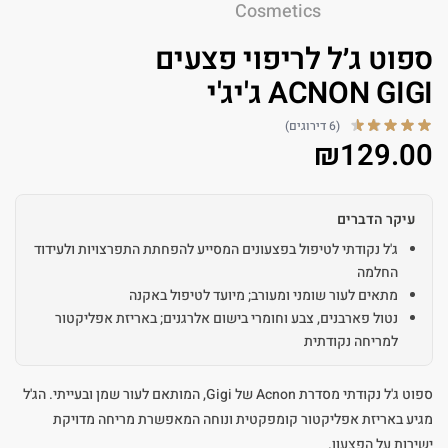
ספוט ג׳ל לריפוי פצעים
ACNON GIGI ג'יג'י
(6 דירוגים)
₪
129.00
עיקר הדברים
ג'ל נקודתי לטיפול בפצעונים המסייע להפחתת התפרצויות ולעידוד
החלמה
מתאים לעור שומני ומעורב; מיועד לטיפול באקנה
נטול פארבנים, צבע וחומרי בישום אלרגנים; באריזת אפליקטור
למריחה נקודתית
ספוט ג'ל נקודתי מסדרת Acnon של Gigi, המותאם לעור שמן ובעייתי. הג'ל
מגיע באריזת אפליקטור קומפקטית ונוחה המאפשרת מריחה מדויקת
ישירות על הפצעון.