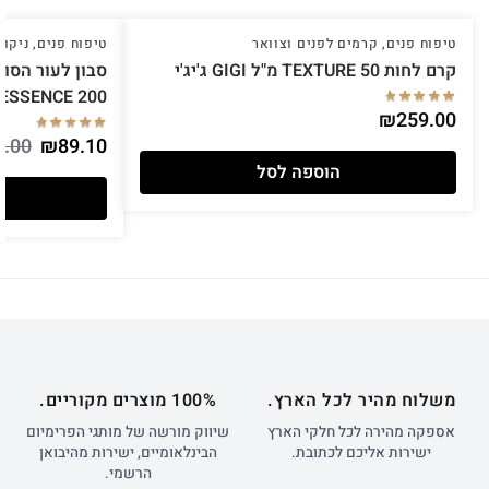
טיפוח פנים
,
קרמים לפנים וצוואר
טיפוח פנים
,
ניקוי
קרם לחות TEXTURE 50 מ"ל GIGI ג'יג'י
ESSENCE 200 מ"ל GIGI ג'יג'י
₪
259.00
9.00
₪
89.10
הוספה לסל
משלוח מהיר לכל הארץ.
100% מוצרים מקוריים.
אספקה מהירה לכל חלקי הארץ
שיווק מורשה של מותגי הפרימיום
ישירות אליכם לכתובת.
הבינלאומיים, ישירות מהיבואן
הרשמי.