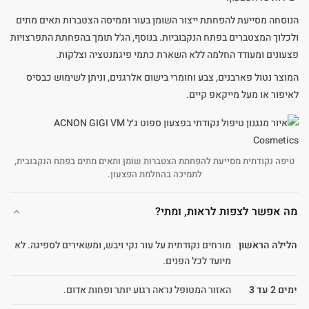
הנוסחה מסייעת להפחתת ייצור השומן בעור וממיסה הצטברות תאים מתים
ולכלוך המצטברים בפתח הנקבוביות. בנוסף, הג'ל תומך בהפחתת התפרצויות
פצעונים ומעודד החלמה ללא השארת כתמי פיגמנטציה וצלקות.
המוצר נטול פארבנים, צבע וחומרי בישום אלרגנים, וניתן לשימוש כבסיס
לאיפור או מעל מייקאפ קיים.
טיפה נקודתית מסייעת להפחתת הצטברות שומן ותאים מתים בפתח הנקבובית,
לתמיכה בהחלמת הפצעון.
מה אפשר לצפות לראות, ומתי?
הלילה הראשון
מורחים נקודתית על עור נקי ויבש, ומשאירים לספיגה. לא
מיועד לכל הפנים.
ימים 2 עד 3
האזור המטופל נראה רגוע יותר ופחות אדום.