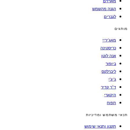
מארזים
הגנה מהשמש
לגברים
מותגים
מאג'יריי
כריסטינה
אנה לוטן
ביופור
ליברלקס
ג'יג'י
ד"ר קדיר
היקארי
תפוח
תנאי משתמש ומדיניות
תקנון ותנאי שימוש