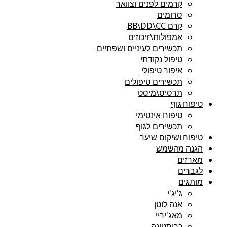
קרמים לפנים וצוואר
סרומים
קרם BB\DD\CC
אמפולות\rיכוזים
תכשירים לעיניים ושפתיים
טיפול נקודתי
איפור טיפולי
תכשירים טיפולים
תרסיס\מיסט
טיפוח גוף
טיפוח אינטימי
תכשירים לגוף
טיפוח ושיקום שיער
הגנה מהשמש
מארזים
לגברים
מותגים
ג'יג'י
אנה לוטן
מאג'יריי
כריסטינה