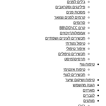
ג'לים לפנים
פילינגים וסקראבים
מסכות פנים
קרמים לפנים וצוואר
סרומים
קרם BB\DD\CC
אמפולות\rיכוזים
תכשירים לעיניים ושפתיים
טיפול נקודתי
איפור טיפולי
תכשירים טיפולים
תרסיס\מיסט
טיפוח גוף
טיפוח אינטימי
תכשירים לגוף
טיפוח ושיקום שיער
הגנה מהשמש
מארזים
לגברים
מותגים
ג'יג'י