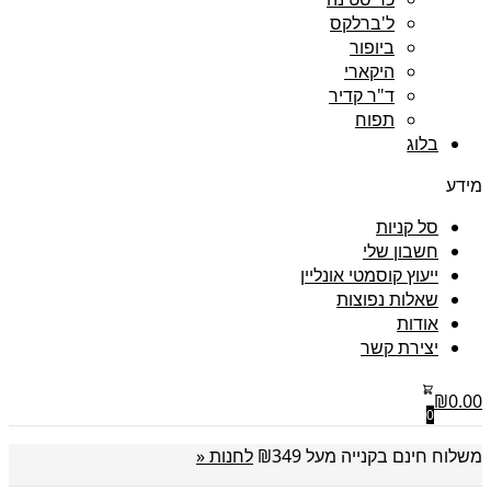
ל'ברלקס
ביופור
היקארי
ד"ר קדיר
תפוח
בלוג
מידע
סל קניות
חשבון שלי
ייעוץ קוסמטי אונליין
שאלות נפוצות
אודות
יצירת קשר
₪
0.00
0
משלוח חינם בקנייה מעל ₪349
לחנות «