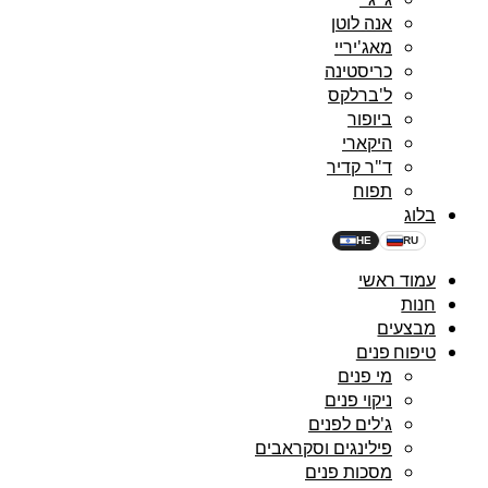
אנה לוטן
מאג'יריי
כריסטינה
ל'ברלקס
ביופור
היקארי
ד"ר קדיר
תפוח
בלוג
HE
RU
עמוד ראשי
חנות
מבצעים
טיפוח פנים
מי פנים
ניקוי פנים
ג'לים לפנים
פילינגים וסקראבים
מסכות פנים