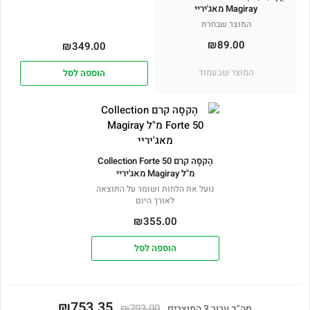
Magiray מאג'יריי
המוצר שבחרת
₪
89.00
₪
349.00
המוצר שבעמוד
הוספה לסל
הֶקסָה קרם Collection Forte 50
מ"ל Magiray מאג'יריי
נועל את הלחות ושומר על התוצאה
לאורך היום
₪
355.00
הוספה לסל
₪753.35
₪793.00
סה"כ עבור 3 המוצרים