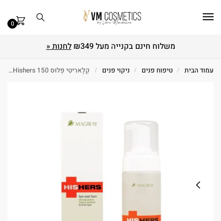
0
משלוח חינם בקנייה מעל ₪349
לחנות «
עמוד הבית
/
טיפוח פנים
/
ניקוי פנים
/
קְלָארִיטִי פְּלוּס Hishers 150 מ"ל Magiray מאג'יריי