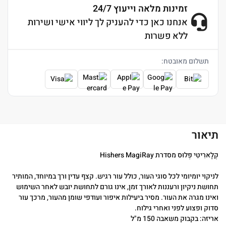
זמינות מלאה וייעוץ 24/7
אנחנו כאן כדי להעניק לך ליווי אישי ושירות
ללא פשרות
תשלום מאובטח:
תיאור
קְלָארִיטִי פְּלוּס מסדרת Hishers MagiRay
לניקוי יומיומי לכל סוגי העור, כולל עור רגיש. קצף עדין ורך במיוחד, המותיר
תחושת ניקיון ורעננות לאורך זמן, אינו גורם לתחושת יובש לאחר השימוש
ואינו מגרה את העור. מסיר ביעילות איפור ועודפי שומן מהעור, מרכך עור
סדוק ופצוע לפני ואחרי גילוח.
אריזה: בקבוק משאבה 150 מ"ל