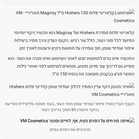
קלאריטי פלוס מסדרת Hishers של Magiray הוא תכשיר ניקוי יומיומי
המיועד לכל סוגי העור, כולל עור רגיש. הקצף העדין והרך מסיר ביעילות
איפור ועודפי שומן, תוך שמירה על תחושת ניקיון ורעננות לאורך זמן.
התכשיר אינו גורם לתחושת יובש לאחר השימוש ואינו מגרה את העור. הוא
מסייע גם לריכוך עור סדוק ופצוע, ומתאים לשימוש לפני ואחרי גילוח.
המוצר מגיע בבקבוק משאבה נוח בנפח 150 מ"ל.
הקצף העדין מסיר איפור ועודפי שומן מפני העור, בעוד חומצה סליצילית מסייעת
בניקוי וויטמין B5 תומך בריכוך העור.
מרטיבים את הפנים במים.