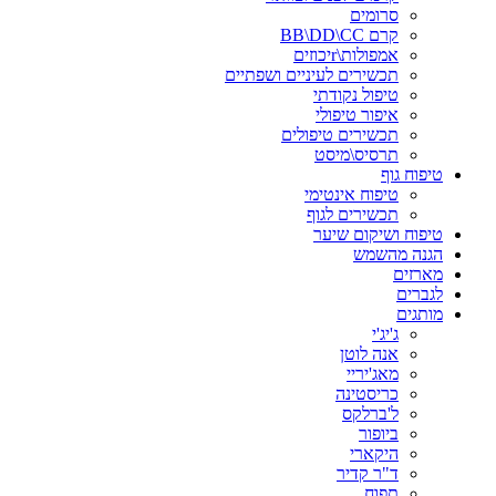
סרומים
קרם BB\DD\CC
אמפולות\rיכוזים
תכשירים לעיניים ושפתיים
טיפול נקודתי
איפור טיפולי
תכשירים טיפולים
תרסיס\מיסט
טיפוח גוף
טיפוח אינטימי
תכשירים לגוף
טיפוח ושיקום שיער
הגנה מהשמש
מארזים
לגברים
מותגים
ג'יג'י
אנה לוטן
מאג'יריי
כריסטינה
ל'ברלקס
ביופור
היקארי
ד"ר קדיר
תפוח