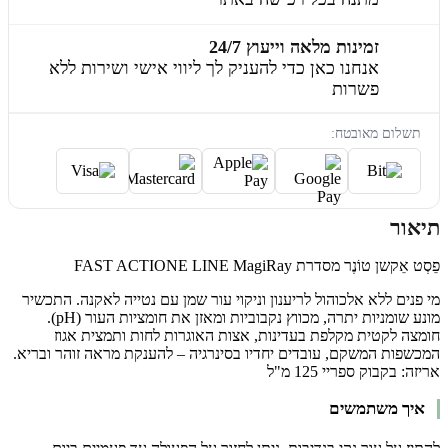
זמינות מלאה וייעוץ 24/7
אנחנו כאן כדי להעניק לך ליווי אישי ושירות ללא
פשרות
תשלום מאובטח:
תיאור
פֵסְט אֵקשן טוֹנֶר מסדרת FAST ACTIONE LINE MagiRay
מי פנים ללא אלכוהול לריענון וניקוי עור שמן עם נטייה לאקנה. התכשיר
מונע שומניות יתרה, מכווץ נקבוביות ומאזן את חומציות העור (pH).
חומצה לקטית מקלפת בעדינות, אצות האוגרות לחות ותמצית אגוז
המכשפות המשקם, עובדים יחדיו בסינרגיה – להענקת מראה זוהר ובריא.
אריזה: בקבוק ספריי 125 מ"ל
איך משתמשים