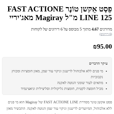
פֵסְט אֵקשן טוֹנֶר FAST ACTIONE
LINE 125 מ"ל Magiray מאג'יריי
מדורגים
4.67
מתוך 5 מבוסס על
6
דירוגים של לקוחות
(6 דירוגים)
₪
95.00
עיקר הדברים
מי פנים ללא אלכוהול לריענון וניקוי עור שמן, מאזן חומציות ומכווץ
נקבוביות
מתאים לעור שומני הנוטה לאקנה
מכיל חומצה לקטית, חומצות גליקולית וסליצילית וניאצינמיד
פסט אקשן טונר מסדרת FAST ACTIONE LINE של Magiray הוא מי פנים
ללא אלכוהול, המיועדים לריענון וניקוי עור שמן הנוטה לאקנה. התכשיר מאזן