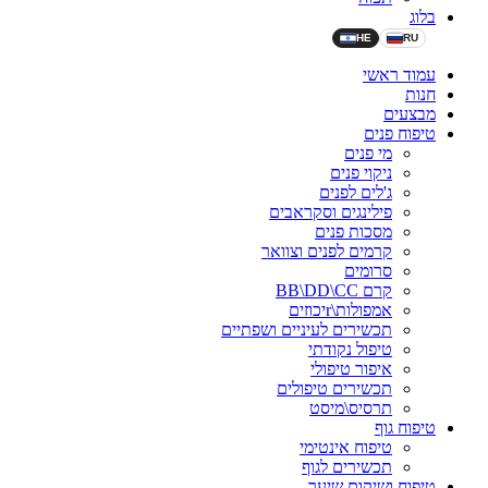
בלוג
HE
RU
עמוד ראשי
חנות
מבצעים
טיפוח פנים
מי פנים
ניקוי פנים
ג'לים לפנים
פילינגים וסקראבים
מסכות פנים
קרמים לפנים וצוואר
סרומים
קרם BB\DD\CC
אמפולות\rיכוזים
תכשירים לעיניים ושפתיים
טיפול נקודתי
איפור טיפולי
תכשירים טיפולים
תרסיס\מיסט
טיפוח גוף
טיפוח אינטימי
תכשירים לגוף
טיפוח ושיקום שיער