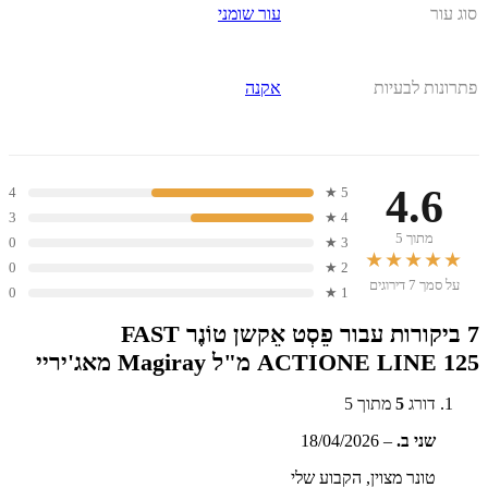
סוג עור
עור שומני
פתרונות לבעיות
אקנה
4.6
4
5 ★
3
4 ★
מתוך 5
0
3 ★
★★★★★
0
2 ★
על סמך 7 דירוגים
0
1 ★
7 ביקורות עבור
פֵסְט אֵקשן טוֹנֶר FAST
ACTIONE LINE 125 מ"ל Magiray מאג'יריי
דורג
5
מתוך 5
שני ב.
–
18/04/2026
טונר מצוין, הקבוע שלי