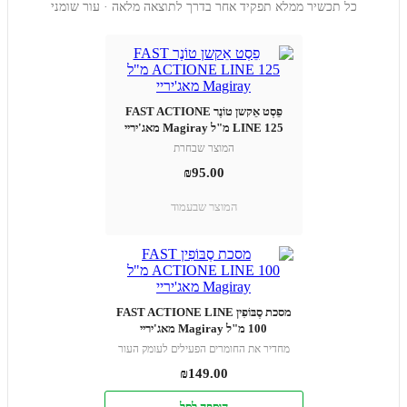
כל תכשיר ממלא תפקיד אחר בדרך לתוצאה מלאה · עור שומני
פֵסְט אֵקשן טוֹנֶר FAST ACTIONE
LINE 125 מ"ל Magiray מאג'יריי
המוצר שבחרת
₪
95.00
המוצר שבעמוד
מסכת סֶבּוֹפִין FAST ACTIONE LINE
100 מ"ל Magiray מאג'יריי
מחדיר את החומרים הפעילים לעומק העור
₪
149.00
הוספה לסל