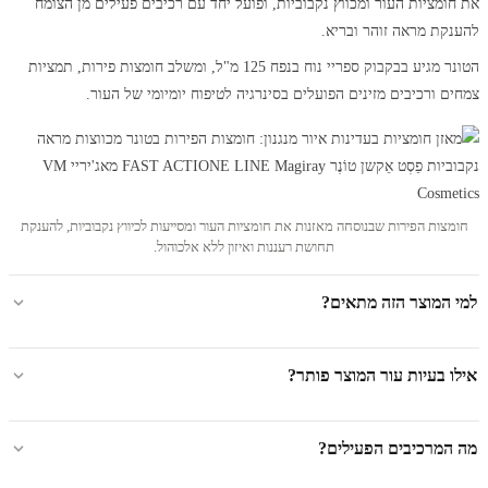
את חומציות העור ומכווץ נקבוביות, ופועל יחד עם רכיבים פעילים מן הצומח
להענקת מראה זוהר ובריא.
הטונר מגיע בבקבוק ספריי נוח בנפח 125 מ"ל, ומשלב חומצות פירות, תמציות
צמחים ורכיבים מזינים הפועלים בסינרגיה לטיפוח יומיומי של העור.
חומצות הפירות שבנוסחה מאזנות את חומציות העור ומסייעות לכיווץ נקבוביות, להענקת
תחושת רעננות ואיזון ללא אלכוהול.
למי המוצר הזה מתאים?
אילו בעיות עור המוצר פותר?
מה המרכיבים הפעילים?