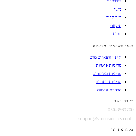
ליברלקס
ג'יג'י
ד"ר קדיר
היקארי
תפוח
תנאי משתמש ומדיניות
תקנון ותנאי שימוש
מדיניות פרטיות
מדיניות משלוחים
מדיניות החזרות
הצהרת נגישות
יצירת קשר
050-3569700
support@vmcosmetics.co.il
עקבו אחרינו