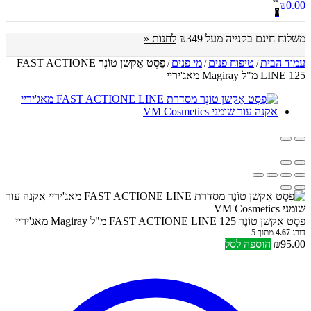
₪
0.00
0
משלוח חינם בקנייה מעל ₪349
לחנות «
עמוד הבית
טיפוח פנים
מי פנים
פֵסְט אֵקשן טוֹנֶר FAST ACTIONE
/
/
/
LINE 125 מ"ל Magiray מאג'יריי
פֵסְט אֵקשן טוֹנֶר FAST ACTIONE LINE 125 מ"ל Magiray מאג'יריי
דורג
4.67
מתוך 5
95.00
₪
הוספה לסל