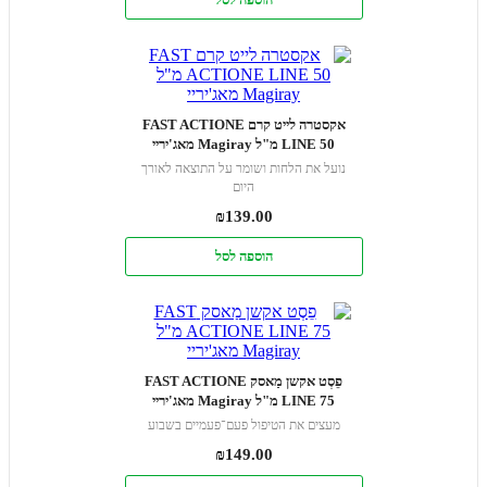
אקסטרה לייט קרם FAST ACTIONE
LINE 50 מ"ל Magiray מאג'יריי
נועל את הלחות ושומר על התוצאה לאורך
היום
₪
139.00
הוספה לסל
פֵסְט אקשן מַאסק FAST ACTIONE
LINE 75 מ"ל Magiray מאג'יריי
מעצים את הטיפול פעם־פעמיים בשבוע
₪
149.00