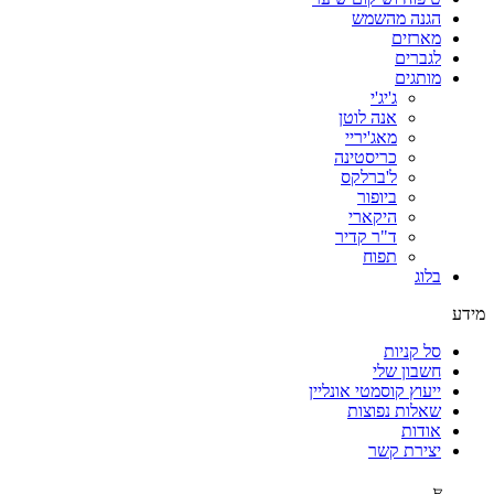
הגנה מהשמש
מארזים
לגברים
מותגים
ג'יג'י
אנה לוטן
מאג'יריי
כריסטינה
ל'ברלקס
ביופור
היקארי
ד"ר קדיר
תפוח
בלוג
מידע
סל קניות
חשבון שלי
ייעוץ קוסמטי אונליין
שאלות נפוצות
אודות
יצירת קשר