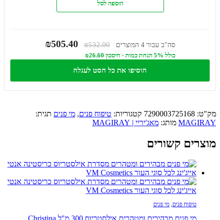
הוספה לסל
₪505.40
₪532.00
סה"כ עבור 4 המוצרים
כולל 5% הנחת כמות · חיסכון ₪26.60
הוסיפו את כל הסט לעגלה
מק"ט:
7290003725168
קטגוריות:
טיפוח פנים
,
מי פנים
תגית:
MAGIRAY
מותג:
מאג'יריי | MAGIRAY
מוצרים קשורים
טיפוח פנים
,
מי פנים
מי פנים מבהירים ומטהרים אילסטריוס 300 מ"ל Christina