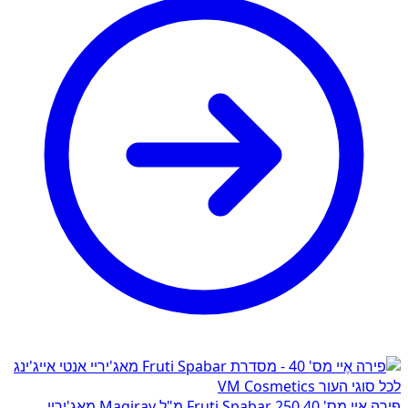
פירה אֶיי מס' 40 Fruti Spabar 250 מ"ל Magiray מאג'יריי