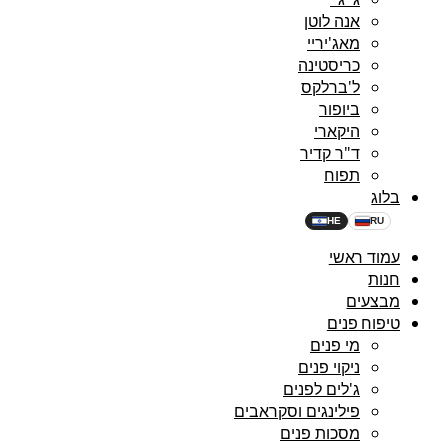
אנה לוטן
מאג'יריי
כריסטינה
ל'ברלקס
ביופור
היקארי
ד"ר קדיר
תפוח
בלוג
HE
RU
עמוד ראשי
חנות
מבצעים
טיפוח פנים
מי פנים
ניקוי פנים
ג'לים לפנים
פילינגים וסקראבים
מסכות פנים