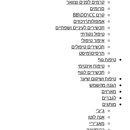
קרמים לפנים וצוואר
סרומים
קרם BB\DD\CC
אמפולות\rיכוזים
תכשירים לעיניים ושפתיים
טיפול נקודתי
איפור טיפולי
תכשירים טיפולים
תרסיס\מיסט
טיפוח גוף
טיפוח אינטימי
תכשירים לגוף
טיפוח ושיקום שיער
הגנה מהשמש
מארזים
לגברים
מותגים
ג'יג'י
אנה לוטן
מאג'יריי
כריסטינה