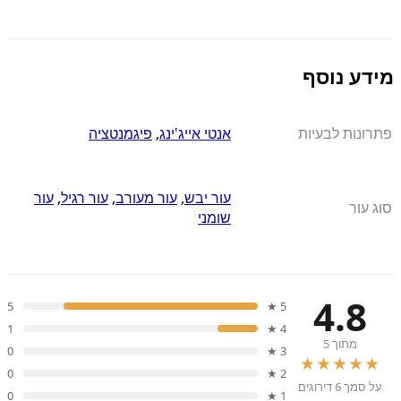
מידע נוסף
פתרונות לבעיות
אנטי אייג'ינג
,
פיגמנטציה
עור יבש
,
עור מעורב
,
עור רגיל
,
עור
סוג עור
שומני
4.8
5
5 ★
1
4 ★
מתוך 5
0
3 ★
★★★★★
0
2 ★
על סמך 6 דירוגים
0
1 ★