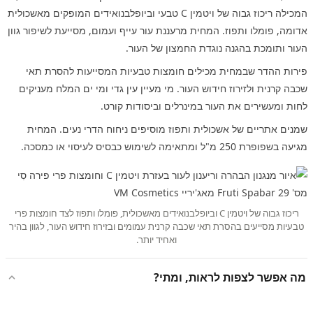
המכילה ריכוז גבוה של ויטמין C טבעי וביופלבנואידים המופקים מאשכולית
אדומה, פומלו ותפוז. המחית מרעננת עור עייף ועמום, מסייעת לשיפור גוון
העור ותומכת בהגנה נוגדת החמצון של העור.
פירות ההדר שבמחית מכילים חומצות טבעיות המסייעות להסרת תאי
שכבה קרנית ולזירוז חידוש העור. מי מעיין עין גדי ומי ים המלח מעניקים
לחות ומעשירים את העור במינרלים וביסודות קורט.
שמנים אתריים של אשכולית ותפוז מוסיפים ניחוח הדרי נעים. המחית
מגיעה בשפופרת 250 מ"ל ומתאימה לשימוש כבסיס לעיסוי או כמסכה.
ריכוז גבוה של ויטמין C וביופלבנואידים מאשכולית, פומלו ותפוז לצד חומצות פרי
טבעיות מסייעים בהסרת תאי שכבה קרנית עמומים ובזירוז חידוש העור, לגוון בהיר
ואחיד יותר.
מה אפשר לצפות לראות, ומתי?