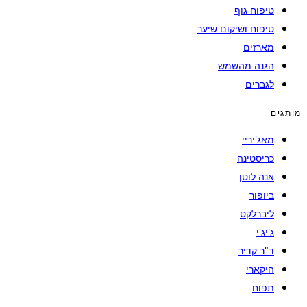
טיפוח גוף
טיפוח ושיקום שיער
מארזים
הגנה מהשמש
לגברים
מותגים
מאג'יריי
כריסטינה
אנה לוטן
ביופור
ליברלקס
ג'יג'י
ד"ר קדיר
היקארי
תפוח