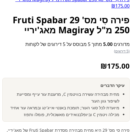
₪
175.00
פירה סִי מס' 29 Fruti Spabar
250 מ"ל Magiray מאג'יריי
מדורגים
5.00
מתוך 5 מבוסס על
5
דירוגים של לקוחות
(5 דירוגים)
₪
175.00
עיקר הדברים
מחית מבהירה עשירה בוויטמין C, מרעננת עור עייף ומסייעת
לשיפור גוון העור
מיועדת לכל סוגי העור; תומכת באנטי-אייג'ינג ובמראה עור אחיד
מכילה ויטמין C וביופלבנואידים מאשכולית, פומלו ותפוז
פירה סִי מס' 29 היא מחית מבהירה מסדרת Fruti Spabar של מאג'יריי,