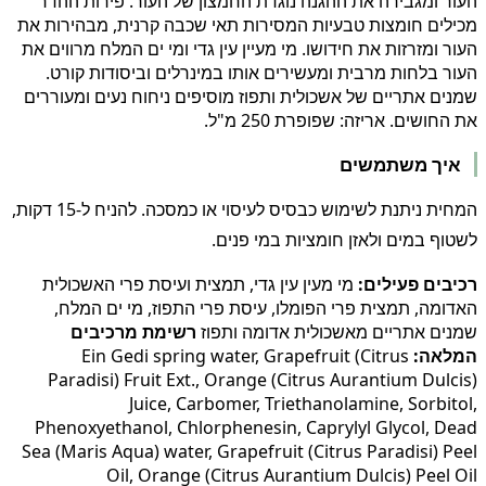
העור ומגבירה את ההגנה נוגדת החמצון של העור. פירות ההדר
מכילים חומצות טבעיות המסירות תאי שכבה קרנית, מבהירות את
העור ומזרזות את חידושו. מי מעיין עין גדי ומי ים המלח מרווים את
העור בלחות מרבית ומעשירים אותו במינרלים וביסודות קורט.
שמנים אתריים של אשכולית ותפוז מוסיפים ניחוח נעים ומעוררים
את החושים. אריזה: שפופרת 250 מ"ל.
איך משתמשים
המחית ניתנת לשימוש כבסיס לעיסוי או כמסכה. להניח ל-15 דקות,
לשטוף במים ולאזן חומציות במי פנים.
רכיבים פעילים:
מי מעין עין גדי, תמצית ועיסת פרי האשכולית
האדומה, תמצית פרי הפומלו, עיסת פרי התפוז, מי ים המלח,
שמנים אתריים מאשכולית אדומה ותפוז
רשימת מרכיבים
המלאה:
Ein Gedi spring water, Grapefruit (Citrus
Paradisi) Fruit Ext., Orange (Citrus Aurantium Dulcis)
Juice, Carbomer, Triethanolamine, Sorbitol,
Phenoxyethanol, Chlorphenesin, Caprylyl Glycol, Dead
Sea (Maris Aqua) water, Grapefruit (Citrus Paradisi) Peel
Oil, Orange (Citrus Aurantium Dulcis) Peel Oil