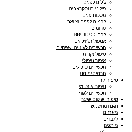
ג'לים לפנים
פילינגים וסקראבים
מסכות פנים
קרמים לפנים וצוואר
סרומים
קרם BB\DD\CC
אמפולות\rיכוזים
תכשירים לעיניים ושפתיים
טיפול נקודתי
איפור טיפולי
תכשירים טיפולים
תרסיס\מיסט
טיפוח גוף
טיפוח אינטימי
תכשירים לגוף
טיפוח ושיקום שיער
הגנה מהשמש
מארזים
לגברים
מותגים
ג'יג'י