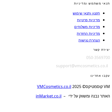
תנאי משתמש ומדיניות
תקנון ותנאי שימוש
מדיניות פרטיות
מדיניות משלוחים
מדיניות החזרות
הצהרת נגישות
יצירת קשר
050-3569700
support@vmcosmetics.co.il
עקבו אחרינו
VM קוסמטיקס© 2025
VMCosmetics.co.il
האתר נבנה ומשווק על ידי –
inMarket.co.il