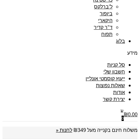
ל'ברלקס
ביופור
היקארי
ד"ר קדיר
תפוח
בלוג
מידע
סל קניות
חשבון שלי
ייעוץ קוסמטי אונליין
שאלות נפוצות
אודות
יצירת קשר
₪
0.00
0
משלוח חינם בקנייה מעל ₪349
לחנות «