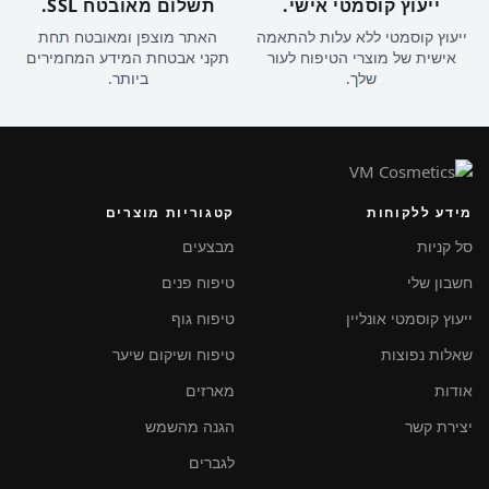
ייעוץ קוסמטי אישי.
תשלום מאובטח SSL.
ייעוץ קוסמטי ללא עלות להתאמה
האתר מוצפן ומאובטח תחת
אישית של מוצרי הטיפוח לעור
תקני אבטחת המידע המחמירים
שלך.
ביותר.
מידע ללקוחות
קטגוריות מוצרים
סל קניות
מבצעים
חשבון שלי
טיפוח פנים
ייעוץ קוסמטי אונליין
טיפוח גוף
שאלות נפוצות
טיפוח ושיקום שיער
אודות
מארזים
יצירת קשר
הגנה מהשמש
לגברים