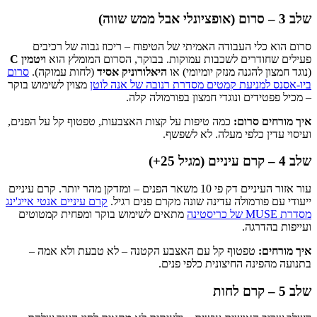
שלב 3 – סרום (אופציונלי אבל ממש שווה)
סרום הוא כלי העבודה האמיתי של הטיפוח – ריכוז גבוה של רכיבים
פעילים שחודרים לשכבות עמוקות. בבוקר, הסרום המומלץ הוא
ויטמין C
(נוגד חמצון להגנה מנזק יומיומי) או
היאלורוניק אסיד
(לחות עמוקה).
סרום
ביו-אסנס למניעת קמטים מסדרת רנובה של אנה לוטן
מצוין לשימוש בוקר
– מכיל פפטידים ונוגדי חמצון בפורמולה קלה.
איך מורחים סרום:
כמה טיפות על קצות האצבעות, טפטוף קל על הפנים,
ועיסוי עדין כלפי מעלה. לא לשפשף.
שלב 4 – קרם עיניים (מגיל 25+)
עור אזור העיניים דק פי 10 משאר הפנים – ומזדקן מהר יותר. קרם עיניים
ייעודי עם פורמולה עדינה שונה מקרם פנים רגיל.
קרם עיניים אנטי אייג'ינג
מסדרת MUSE של כריסטינה
מתאים לשימוש בוקר ומפחית קמטוטים
ועייפות בהדרגה.
איך מורחים:
טפטוף קל עם האצבע הקטנה – לא טבעת ולא אמה –
בתנועה מהפינה החיצונית כלפי פנים.
שלב 5 – קרם לחות