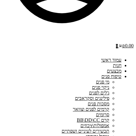
₪
0.00
0
עמוד ראשי
חנות
מבצעים
טיפוח פנים
מי פנים
ניקוי פנים
ג'לים לפנים
פילינגים וסקראבים
מסכות פנים
קרמים לפנים וצוואר
סרומים
קרם BB\DD\CC
אמפולות\rיכוזים
תכשירים לעיניים ושפתיים