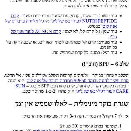
השלב שרוב האנשים עושים – ולעיתים לא מתאים לסוג העור שלהם.
הכלל:
קרם לחות שמתאים לסוג העור
.
עור יבש:
קרם עשיר, קרמי, עם שמנים ומרכיבים מזינים.
קרם
NUTRI PEPTIDE לעור יבש של ג'יג'י
או
ג'ל אלוורה ברבדוס של
אנה לוטן
כבסיס.
עור שמן:
ג'ל-קרם קל, לא שמני.
קרם ACNON לעור שמן של
ג'יג'י
.
עור מעורב:
קרם קל שמתאים לשתי האזורים, או שכבה דקה על
כל הפנים.
עור רגיל:
כמעט כל קרם שמרגיש נוח.
שלב 6 – SPF (חובה!)
השלב האחרון בבוקר – ולעיתים קרובות השלב שמדלגים עליו. אל תדלגי.
קרם עשיר להגנה גבוהה SPF50 מסדרת רנובה של אנה לוטן
הוא הגנה
רצינית לכל סוגי העור. לחלופין, קרם לחות עם SPF מוכלל –
SUN
CARE לעור רגיל-יבש של ג'יג'י
הוא פתרון 2-ב-1 שחוסך שלב.
שגרת בוקר מינימלית – לאלו שממש אין זמן
אין לך 7 דקות? זה בסדר. הנה ה-3 דקות שעושות את ההבדל:
שטיפה במים פושרים
(30 שניות)