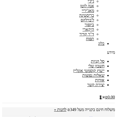
ג'יג'י
אנה לוטן
מאג'יריי
כריסטינה
ל'ברלקס
ביופור
היקארי
ד"ר קדיר
תפוח
בלוג
מידע
סל קניות
חשבון שלי
ייעוץ קוסמטי אונליין
שאלות נפוצות
אודות
יצירת קשר
₪
0.00
0
משלוח חינם בקנייה מעל ₪349
לחנות «