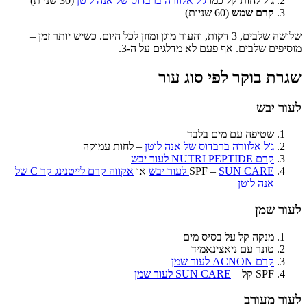
ג'ל לחות קל
כמו
ג'ל אלוורה ברבדוס של אנה לוטן
(30 שניות)
קרם שמש
(60 שניות)
שלושה שלבים, 3 דקות, והעור מוגן ומוזן לכל היום. כשיש יותר זמן –
מוסיפים שלבים. אף פעם לא מדלגים על ה-3.
שגרת בוקר לפי סוג עור
לעור יבש
שטיפה עם מים בלבד
ג'ל אלוורה ברבדוס של אנה לוטן
– לחות עמוקה
קרם NUTRI PEPTIDE לעור יבש
SUN CARE לעור יבש
SPF –
או
אקווה קרם לייטנינג קר C של
אנה לוטן
לעור שמן
מנקה קל על בסיס מים
טונר עם ניאצינאמיד
קרם ACNON לעור שמן
SPF קל –
SUN CARE לעור שמן
לעור מעורב