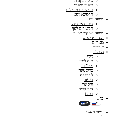
טיפול נקודתי
איפור טיפולי
תכשירים טיפולים
תרסיס\מיסט
טיפוח גוף
טיפוח אינטימי
תכשירים לגוף
טיפוח ושיקום שיער
הגנה מהשמש
מארזים
לגברים
מותגים
ג'יג'י
אנה לוטן
מאג'יריי
כריסטינה
ל'ברלקס
ביופור
היקארי
ד"ר קדיר
תפוח
בלוג
HE
RU
עמוד ראשי