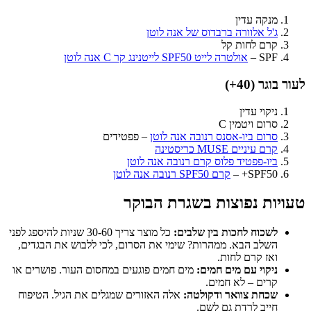
מנקה עדין
ג'ל אלוורה ברבדוס של אנה לוטן
קרם לחות קל
SPF –
אולטרה לייט SPF50 לייטנינג קר C אנה לוטן
לעור בוגר (40+)
ניקוי עדין
סרום ויטמין C
סרום ביו-אסנס רנובה אנה לוטן
– פפטידים
קרם עיניים MUSE כריסטינה
ביו-פפטיד פלוס קרם רנובה אנה לוטן
SPF50+ –
קרם SPF50 רנובה אנה לוטן
טעויות נפוצות בשגרת הבוקר
לשכוח לחכות בין שלבים:
כל מוצר צריך 30-60 שניות להיספג לפני
השלב הבא. ממהרות? שימי את הסרום, לכי ללבוש את הבגדים,
ואז קרם לחות.
ניקוי עם מים חמים:
מים חמים פוגעים במחסום העור. פושרים או
קרים – לא חמים.
שכחת צוואר ודקולטה:
אלה האזורים שמגלים את הגיל. הטיפוח
חייב לרדת גם לשם.