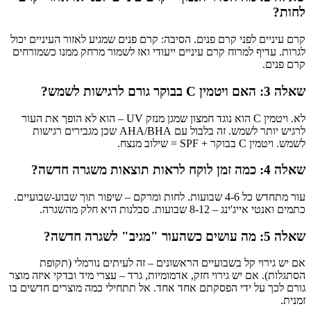
לחות?
קרם עיניים לפני קרם פנים. הסיבה: קרם פנים שמגיע לאזור העיניים יכול
לגרות. עדיף למרוח קרם עיניים ייעודי ואז לשמור מרחק ממנו כשמורחים
קרם פנים.
שאלה 3: האם ויטמין C בבוקר גורם לרגישות לשמש?
לא. ויטמין C הוא נוגד חמצון שמגן מנזק UV – הוא לא הופך את העור
לרגיש יותר לשמש. זה בלבול עם AHA/BHA שכן מגבירים רגישות
לשמש. ויטמין C בבוקר + SPF = שילוב מנצח.
שאלה 4: כמה זמן לוקח לראות תוצאות משגרה חדשה?
עור מתחדש כל 4-6 שבועות. לחות ומרקם – שיפור תוך שבוע-שבועיים.
כתמים ואנטי אייג'ינג – 8-12 שבועות. סבלנות היא חלק מהשגרה.
שאלה 5: מה עושים כשהעור "מגיב" לשגרה חדשה?
אם יש גירוי קל בשבועיים הראשונים – זה לעיתים נורמלי (תקופת
הסתגלות). אם יש גירוי חזק, אדמומיות, גרד – עצרי מיד ובדקי איזה מוצר
גורם לכך על ידי הפסקתם אחד אחד. אל תתחילי כמה מוצרים חדשים בו
זמנית.