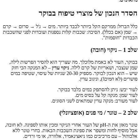
הסדר הנכון של מוצרי טיפוח בבוקר
כלל הברזל: ממרקם הקל ביותר לכבד ביותר. מים → ג'ל → סרום → קרם
→ שמן (אם בכלל). הסיבה: שכבות קלות נספגות ועובדות לפני שהשכבות
הכבדות "חוסמות".
שלב 1 – ניקוי (חובה)
בבוקר, העור לא באמת מלוכלך. מה שצריך הוא להסיר הפרשות לילה,
שמן שנצבר, ושאריות של קרם לילה.
ניקוי עדין
– לא המנקה הכי חזק
שיש – הוא הנכון לבוקר. מספיק 20-30 שניות של עיסוי, שטיפה במים
פושרים (לא חמים!), וניגוב עדין.
לעור יבש: ניתן להסתפק במים בלבד בבוקר.
לעור שמן: מנקה קל על בסיס מים.
לעור מעורב: מנקה עדין שמתאים לשני הסוגים.
שלב 2 – טונר / מי פנים (אופציונלי)
טונר מאזן את ה-pH של העור אחרי הניקוי ומכין אותו לספיגה. לא חובה,
אבל מוסיף לחות ומשפר את ספיגת השכבות הבאות. בחרי טונר ללא
אלכוהול – עם מרכיבים כמו ניאצינאמיד, אלוורה, או מי ורדים.