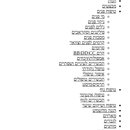
חנות
מבצעים
טיפוח פנים
מי פנים
ניקוי פנים
ג'לים לפנים
פילינגים וסקראבים
מסכות פנים
קרמים לפנים וצוואר
סרומים
קרם BB\DD\CC
אמפולות\rיכוזים
תכשירים לעיניים ושפתיים
טיפול נקודתי
איפור טיפולי
תכשירים טיפולים
תרסיס\מיסט
טיפוח גוף
טיפוח אינטימי
תכשירים לגוף
טיפוח ושיקום שיער
הגנה מהשמש
מארזים
לגברים
מותגים