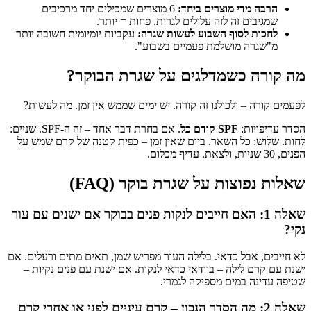
הרבה מדי מוצרים ביחד:
6 מוצרים שמכילים יחד מרכיבים
שמגיבים זה לזה עלולים לגרות. פחות = יותר.
לחכות לסוף השבוע לעשות שגרה:
עקביות יומיומית חשובה יותר
מ"שגרה מושלמת פעמיים בשבוע".
מה קורה כשמדלגים על שגרת הבוקר?
לפעמים קורה – ולכולנו זה קורה. יש ימים שממש אין זמן. מה לעשות?
הסדר עדיפויות:
SPF קודם כל
. אם בחרת דבר אחד – זה ה-SPF. שניים:
לחות. שלוש: כל השאר. ביום שאין זמן – כפית קטנה של קרם שמש על
הפנים, 30 שניות, ולצאת. עדיף מכלום.
שאלות נפוצות על שגרת בוקר (FAQ)
שאלה 1: האם חייבים לנקות פנים בבוקר אם ישנים עם עור
נקי?
לא חייבים, אבל כדאי. בלילה העור מפריש שמן, תאים מתים ורעלים. אם
ישנת עם קרם לילה – בוודאי כדאי לנקות. אם ישנת עם פנים נקיות –
שטיפה עדינה במים מספיקה לגמרי.
שאלה 2: מה הסדר הנכון – קרם עיניים לפני או אחרי קרם