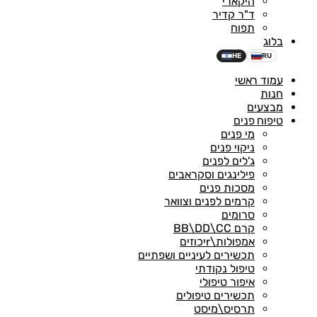
היקארי
ד"ר קדיר
תפוח
בלוג
HE
RU
עמוד ראשי
חנות
מבצעים
טיפוח פנים
מי פנים
ניקוי פנים
ג'לים לפנים
פילינגים וסקראבים
מסכות פנים
קרמים לפנים וצוואר
סרומים
קרם BB\DD\CC
אמפולות\rיכוזים
תכשירים לעיניים ושפתיים
טיפול נקודתי
איפור טיפולי
תכשירים טיפולים
תרסיס\מיסט