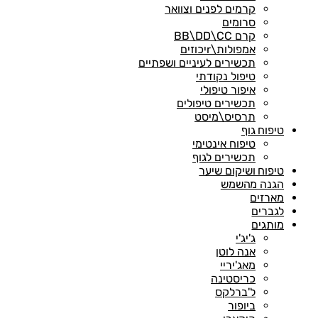
קרמים לפנים וצוואר
סרומים
קרם BB\DD\CC
אמפולות\rיכוזים
תכשירים לעיניים ושפתיים
טיפול נקודתי
איפור טיפולי
תכשירים טיפולים
תרסיס\מיסט
טיפוח גוף
טיפוח אינטימי
תכשירים לגוף
טיפוח ושיקום שיער
הגנה מהשמש
מארזים
לגברים
מותגים
ג'יג'י
אנה לוטן
מאג'יריי
כריסטינה
ל'ברלקס
ביופור