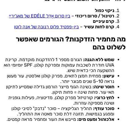
ניקוי כפול
רטינול / סרום ריכוזי
–
ביו סרום אֶדֵל EDÉLE של מאג'יריי
קרם עיניים
קרם לחות עשיר
–
ביו-פפטיד פלוס רנובה של אנה לוטן
מה מחמיר הזדקנות? הגורמים שאפשר
לשלוט בהם
שמש ללא הגנה:
הגורם מספר 1 להזדקנות מוקדמת. קרינת
UVA חודרת לשכבות עמוקות ומפרקת קולגן. SPF יומיומי הוא
ההשקעה הכי כדאית שיש.
עישון:
מפחית חמצן לתאים, מפרק קולגן ואלסטין. עור מעשן
נראה 5-10 שנים מבוגר יותר.
חוסר שינה:
בשינה הגוף מייצר הורמון גדילה שמסייע לתיקון
תאי עור. פחות שינה = פחות תיקון.
לחץ כרוני:
קורטיזול מפרק קולגן. מדיטציה, פעילות גופנית
ושינה מספיקה עוזרות.
סוכר עודף:
תהליך הגליקציה – סוכר "נדבק" לסיבי קולגן
ומפגע בגמישות. תזונה דלת סוכר מאטה את התהליך.
אלכוהול ומעט מים:
מייבש את העור ומחמיר מראה קמטים.