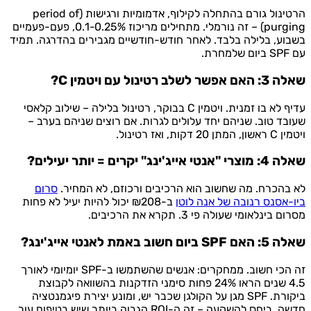
הרטינול גורם בהתחלה לקילוף, אדמומיות ורגישות (period of
purging) – זה נורמלי. מתחילים מריכוז 0.1-0.25%, פעם-פעמיים
בשבוע, בלילה בלבד. לאחר חודש-חודשיים מגבירים בהדרגה. תמיד
עם SPF ביום שלמחרת.
שאלה 3: האם אפשר לשלב רטינול עם ויטמין C?
עדיף לא בו זמנית. ויטמין C בבוקר, רטינול בלילה – שילוב קלאסי
שעובד טוב. שניהם יחד עלולים לגרות. אם רוצים שניהם בערב –
ויטמין C ראשון, המתן 20 דקות, ואז רטינול.
שאלה 4: מוצרי "אנטי אייג'ינג" יקרים = יותר יעילים?
לא בהכרח. מה שחשוב הוא הרכיבים ורכוזם, לא המחיר.
סרום
ביו-אסנס רנובה של אנה לוטן
ב-₪208 יכול להיות יעיל לא פחות
מסרום בינלאומי שעולה פי 3. תקרא את הרכיבים.
שאלה 5: האם SPF ביום חשוב באמת לאנטי אייג'ינג?
זה הכי חשוב. ממחקרים: אנשים שהשתמשו ב-SPF יומיומי לאורך
4.5 שנים הראו 24% פחות סימני הזדקנות בהשוואה לקבוצת
ביקורת. SPF מגן על הקולגן שכבר יש, ומונע יצירת פיגמנטציה
חדשה. ביחס להשקעה – זה ה-ROI הגבוה ביותר שיש בטיפוח עור.