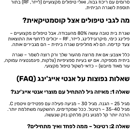
סרומים עם ריכוז גבוה, ואולי טיפולים מקצועיים (לייזר, RF) בתור
תוספת לשגרה הביתית.
מה לגבי טיפולים אצל קוסמטיקאית?
שגרת בית טובה עושה 80% מהעבודה. אבל טיפולים מקצועיים –
פילינג כימי, מיקרונידלינג, לייזר, RF – יכולים לדחוף את התוצאות
צעד קדימה. הם לא מחליפים שגרה ביתית – הם מגבירים אותה.
כלל אצבע: אם את מרוצה מהעור שלך ורק רוצה לשמר – שגרה
ביתית מספיקה. אם יש בעיות ספציפיות (צלקות, פיגמנטציה עמוקה,
עור מאוד מיובש) – כדאי לשקול טיפול מקצועי.
שאלות נפוצות על אנטי אייג'ינג (FAQ)
שאלה 1: מאיזה גיל להתחיל עם מוצרי אנטי אייג'ינג?
מגיל 25 – הגנה. מגיל 30 – מניעה פעילה עם פפטידים וויטמין C.
מגיל 35-40 – רטינול. ככל שמקדימים, ההשקעה משתלמת יותר.
הרבה יותר קל למנוע נזק מלתקן נזק שנעשה.
שאלה 2: רטינול – ממה לפחד ואיך מתחילים?