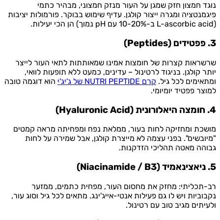
נוגד חמצון חזק שמגן על העור מנזק חמצוני, מבהיר כתמי
פיגמנטציה ומגרה ייצור קולגן. עדיף שימוש בבוקר. פורמולות יציבות
(L-ascorbic acid ב-10-20% עם pH נמוך) הן הכי יעילות.
3. פפטידים (Peptides)
שרשראות קצרות של חומצות אמינו שמאותתות לתאי העור לייצר
יותר קולגן. בניגוד לרטינול – עדינים, כמעט ללא תופעות לוואי,
ומתאימים לכל גיל.
קרם NUTRI PEPTIDE של ג'יג'י
הוא דוגמה טובה
למוצר פפטיד יומיומי.
4. חומצה היאלורונית (Hyaluronic Acid)
מושכת ומחזיקה לחות בעור, ממלאת נפח ומפחיתה מראה קמטים
"מיובשים". בפני עצמה לא מייצרת קולגן, אבל שמירה על לחות
גבוהה מאטה תהליכי הזדקנות.
5. ניאצינאמיד (Niacinamide / B3)
רב-תכליתי: מחזק את מחסום העור, מפחית כתמים, ממזער
נקבוביות ויש לו גם פעילות אנטי-אייג'ינג. מתאים לכל גיל וסוג עור,
ולעיתים מגיב טוב עם רטינול.