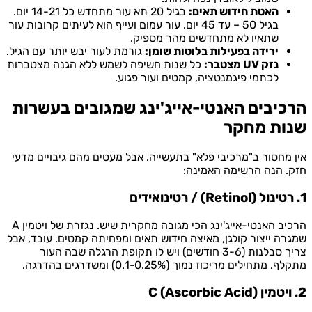
האטת חידוש תאים:
בגיל 20 תא עור מתחדש כל 14-21 יום.
בגיל 50 – עד 45 יום. עור עמום ועייף הוא לעיתים קרובות עור
שתאיו לא מתחדשים מהר מספיק.
ירידה בפעילות בלוטות שומן:
גורמת לעור יבש יותר עם הגיל.
נזק UV מצטבר:
כל שנות חשיפה לשמש ללא הגנה מצטברות
לכתמי פיגמנטציה, קמטים ועור פגוע.
הרכיבים האנטי-אייג'ינג שמגובים בעשרות
שנות מחקר
אין מחסור ב"מרכיבי פלא" בתעשייה. אבל מעטים מהם גיבויים מדעי
חזק. הנה הרשימה האמינה:
1. רטינול (Retinol) / רטינואידים
הרכיב האנטי-אייג'ינג הכי מגובה מחקרית שיש. נגזרת של ויטמין A
שמגרה ייצור קולגן, מאיצה חידוש תאים ומפחיתה קמטים. עובד, אבל
צריך סבלנות (3-6 חודשים) ויש לו תקופת הרגלה שבה העור
מתקלף. מתחילים מריכוז נמוך (0.1-0.25%) ומשדרגים בהדרגה.
2. ויטמין C (Ascorbic Acid)