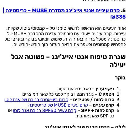
5.
קרם עיניים אנטי אייג'ינג מסדרת MUSE – כריסטינה |
₪335
אזור העיניים הוא הראשון לחשוף סימני גיל – קמטוטי ביטוי, שקיות,
עייפות. קרם עיניים ייעודי עם פורמולה עדינה מהסדרה MUSE של
כריסטינה מטפל בדיוק באזור הזה. שימוש יומיומי בבוקר ובערב יכול
להפחיש קמטוטים ולשפר את מראה האזור תוך חודש-חודשיים.
שגרת טיפוח אנטי אייג'ינג – פשוטה אבל
יעילה
בוקר
ניקוי עדין
– לא לייבש את העור
ויטמין C
– נוגד חמצון בוקר לפני כל שאר המוצרים
סרום לחות / פפטידים
–
סרום ביו-אסנס רנובה של אנה לוטן
קרם עיניים
–
קרם עיניים MUSE של כריסטינה
קרם לחות + SPF
–
קרם עשיר SPF50 רנובה אנה לוטן
או
כל SPF שאת אוהבת
לילה – הזמן הכי חשוב לאנטי אייג'ינג