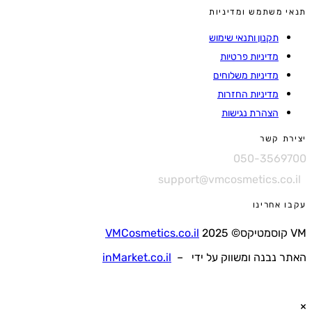
תנאי משתמש ומדיניות
תקנון ותנאי שימוש
מדיניות פרטיות
מדיניות משלוחים
מדיניות החזרות
הצהרת נגישות
יצירת קשר
050-3569700
support@vmcosmetics.co.il
עקבו אחרינו
VM קוסמטיקס© 2025
VMCosmetics.co.il
האתר נבנה ומשווק על ידי –
inMarket.co.il
×