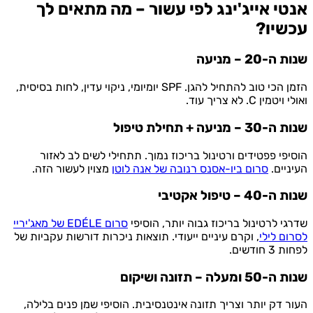
אנטי אייג'ינג לפי עשור – מה מתאים לך
עכשיו?
שנות ה-20 – מניעה
הזמן הכי טוב להתחיל להגן. SPF יומיומי, ניקוי עדין, לחות בסיסית,
ואולי ויטמין C. לא צריך עוד.
שנות ה-30 – מניעה + תחילת טיפול
הוסיפי פפטידים ורטינול בריכוז נמוך. תתחילי לשים לב לאזור
העיניים.
סרום ביו-אסנס רנובה של אנה לוטן
מצוין לעשור הזה.
שנות ה-40 – טיפול אקטיבי
שדרגי לרטינול בריכוז גבוה יותר, הוסיפי
סרום EDÉLE של מאג'יריי
לסרום לילי
, וקרם עיניים ייעודי. תוצאות ניכרות דורשות עקביות של
לפחות 3 חודשים.
שנות ה-50 ומעלה – תזונה ושיקום
העור דק יותר וצריך תזונה אינטנסיבית. הוסיפי שמן פנים בלילה,