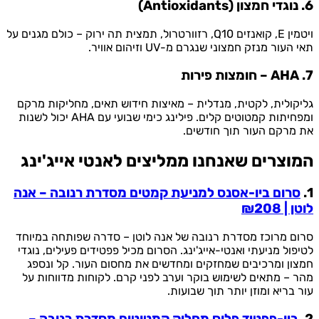
6. נוגדי חמצון (Antioxidants)
ויטמין E, קואנזים Q10, רזוורטרול, תמצית תה ירוק – כולם מגנים על
תאי העור מנזק חמצוני שנגרם מ-UV וזיהום אוויר.
7. AHA – חומצות פירות
גליקולית, לקטית, מנדלית – מאיצות חידוש תאים, מחליקות מרקם
ומפחיתות קמטוטים קלים. פילינג כימי שבועי עם AHA יכול לשנות
את מרקם העור תוך חודשים.
המוצרים שאנחנו ממליצים לאנטי אייג'ינג
1.
סרום ביו-אסנס למניעת קמטים מסדרת רנובה – אנה
לוטן | ₪208
סרום מרוכז מסדרת רנובה של אנה לוטן – סדרה שפותחה במיוחד
לטיפול מניעתי ואנטי-אייג'ינג. הסרום מכיל פפטידים פעילים, נוגדי
חמצון ומרכיבים שמחזקים ומחדשים את מחסום העור. קל ונספג
מהר – מתאים לשימוש בוקר וערב לפני קרם. לקוחות מדווחות על
עור בריא ומוזן יותר תוך שבועות.
2.
ביו-פפטיד פלוס מחליק קמטוטים מסדרת רנובה –