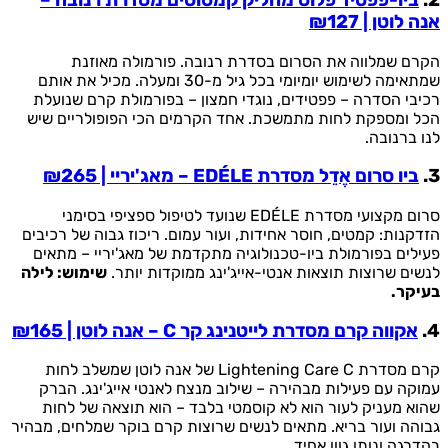
אנה לוטן | ₪127
הקרם שמלווה את הסרום בסדרת רנובה. פורמולה מאוזנת
שמתאימה לשימוש יומיומי בכל גיל מ-30 ומעלה. מכיל את אותם
רכיבי הסדרה – פפטידים, נוגדי חמצון – בפורמולת קרם שנועלת
הכל ומספקת לחות מתמשכת. אחד הקרמים הכי הפופולריים שיש
לנו ברנובה.
3.
ביו סרום אֶדֵל מסדרת EDÉLE – מאג'יריי | ₪265
סרום מקצועי מסדרת EDÉLE שנועד לטיפול ספציפי בסימני
הזדקנות: קמטים, חוסר אחידות, ועור עמום. ריכוז גבוה של רכיבים
פעילים בפורמולת ביו-טכנולוגיה מתקדמת של מאג'יריי – מתאים
לנשים שרוצות תוצאות אנטי-אייג'ינג ממוקדות יותר.
שימוש: לילה
בעיקר.
4.
אקווה קרם מסדרת לייטנינג קר C – אנה לוטן | ₪165
קרם מסדרת Lightening Care C של אנה לוטן שמשלב לחות
עמוקה עם פעילות מבהירה – שילוב מנצח לאנטי אייג'ינג. הברק
שהוא מעניק לעור הוא לא קוסמטי בלבד – הוא תוצאה של לחות
גבוהה ועור בריא. מתאים לנשים שרוצות קרם בוקר שמלחים, מבהיר
בהדרגה ונותן גוון אחיד.