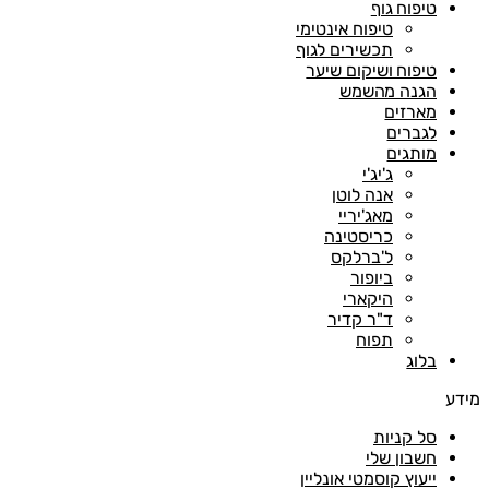
טיפוח גוף
טיפוח אינטימי
תכשירים לגוף
טיפוח ושיקום שיער
הגנה מהשמש
מארזים
לגברים
מותגים
ג'יג'י
אנה לוטן
מאג'יריי
כריסטינה
ל'ברלקס
ביופור
היקארי
ד"ר קדיר
תפוח
בלוג
מידע
סל קניות
חשבון שלי
ייעוץ קוסמטי אונליין