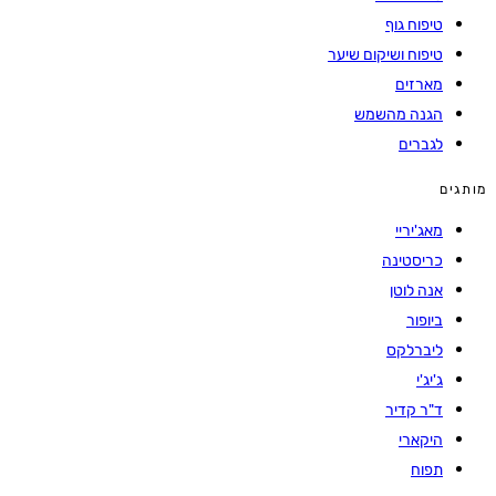
טיפוח גוף
טיפוח ושיקום שיער
מארזים
הגנה מהשמש
לגברים
מותגים
מאג'יריי
כריסטינה
אנה לוטן
ביופור
ליברלקס
ג'יג'י
ד"ר קדיר
היקארי
תפוח