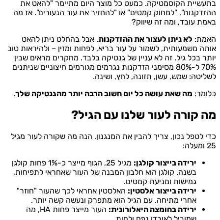
בתעשיית הקוסמטיקה. כמעט כל מוצר היום מתיימר "להאט את
ההזדקנות", "למחוק קמטים" או "להחזיר את עור הנעורים". אז מה
באמת עובד, ומה זה שיווק?
האמת:
לא ניתן לעצור את ההזדקנות
. אבל בהחלט ניתן להאט
אותה משמעותית, לשמור על עור בריא, לפחות ומזין – ולהיראות טוב
יותר בכל גיל. זה לא עניין של גנטיקה בלבד. מחקרים מראים שבין
70% ל-80% מסימני הזדקנות נגרמים מגורמים חיצוניים שניתנים
לשליטה: שמש, עשן, תזונה, לחץ, ושינה.
כלומר:
מה שאת עושה כל יום חשוב הרבה יותר מהגנטיקה שלך
.
מה קורה לעור שלנו עם הגיל?
כדי לטפל נכון, צריך להבין את המנגנון. הנה מה שקורה לעור מגיל
25 ומעלה:
ירידה בייצור קולגן:
מגיל 25, הגוף מייצר כ-1% פחות קולגן
בשנה. קולגן הוא חלבון המבנה של העור שאחראי לתפיחות,
גמישות ומניעת קמטים.
ירידה בייצור אלסטין:
האלסטין אחראי לכך שהעור "חוזר"
אחרי מתיחה. עם הגיל הוא מתפרק ונעשה קשה יותר.
ירידה בחומצה היאלורונית:
העור מייצר פחות HA, מה
שמוביל לאובדן נפח ולחות.