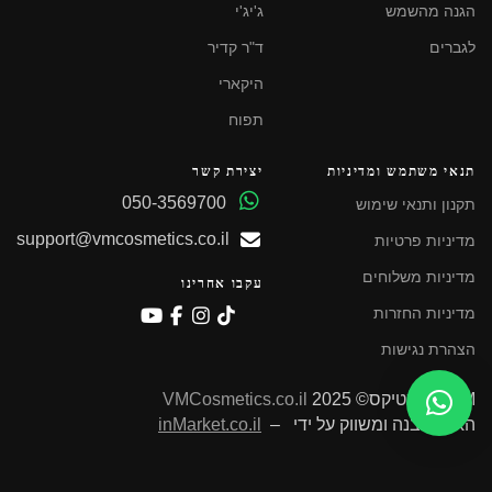
הגנה מהשמש
ג'יג'י
לגברים
ד"ר קדיר
היקארי
תפוח
תנאי משתמש ומדיניות
יצירת קשר
050-3569700
תקנון ותנאי שימוש
support@vmcosmetics.co.il
מדיניות פרטיות
מדיניות משלוחים
עקבו אחרינו
מדיניות החזרות
הצהרת נגישות
VM קוסמטיקס© 2025
VMCosmetics.co.il
האתר נבנה ומשווק על ידי –
inMarket.co.il