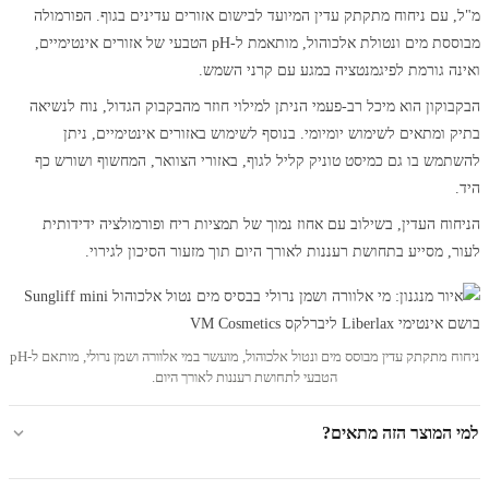
מ"ל, עם ניחוח מתקתק עדין המיועד לבישום אזורים עדינים בגוף. הפורמולה
מבוססת מים ונטולת אלכוהול, מותאמת ל-pH הטבעי של אזורים אינטימיים,
ואינה גורמת לפיגמנטציה במגע עם קרני השמש.
הבקבוקון הוא מיכל רב-פעמי הניתן למילוי חוזר מהבקבוק הגדול, נוח לנשיאה
בתיק ומתאים לשימוש יומיומי. בנוסף לשימוש באזורים אינטימיים, ניתן
להשתמש בו גם כמיסט טוניק קליל לגוף, באזורי הצוואר, המחשוף ושורש כף
היד.
הניחוח העדין, בשילוב עם אחוז נמוך של תמציות ריח ופורמולציה ידידותית
לעור, מסייע בתחושת רעננות לאורך היום תוך מזעור הסיכון לגירוי.
ניחוח מתקתק עדין מבוסס מים ונטול אלכוהול, מועשר במי אלוורה ושמן נרולי, מותאם ל-pH
הטבעי לתחושת רעננות לאורך היום.
למי המוצר הזה מתאים?