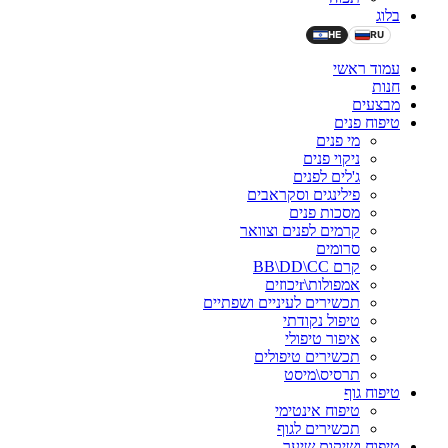
בלוג
HE
RU
עמוד ראשי
חנות
מבצעים
טיפוח פנים
מי פנים
ניקוי פנים
ג'לים לפנים
פילינגים וסקראבים
מסכות פנים
קרמים לפנים וצוואר
סרומים
קרם BB\DD\CC
אמפולות\rיכוזים
תכשירים לעיניים ושפתיים
טיפול נקודתי
איפור טיפולי
תכשירים טיפולים
תרסיס\מיסט
טיפוח גוף
טיפוח אינטימי
תכשירים לגוף
טיפוח ושיקום שיער