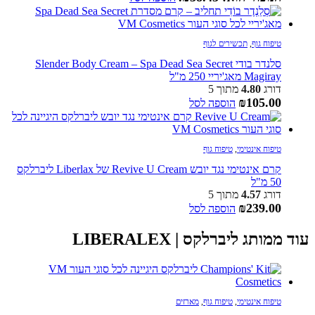
טיפוח גוף
,
תכשירים לגוף
סלנדר בודי Slender Body Cream – Spa Dead Sea Secret
Magiray מאג'יריי 250 מ"ל
דורג
4.80
מתוך 5
₪
105.00
הוספה לסל
טיפוח אינטימי
,
טיפוח גוף
קרם אינטימי נגד יובש Revive U Cream של Liberlax ליברלקס
50 מ"ל
דורג
4.57
מתוך 5
₪
239.00
הוספה לסל
עוד ממותג ליברלקס | LIBERALEX
טיפוח אינטימי
,
טיפוח גוף
,
מארזים