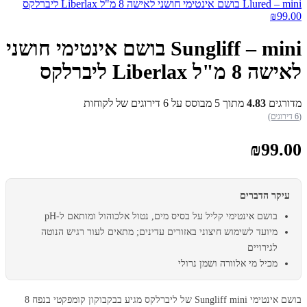
Llured – mini בושם אינטימי חושני לאישה 8 מ"ל Liberlax ליברלקס
₪
99.00
Sungliff – mini בושם אינטימי חושני
לאישה 8 מ"ל Liberlax ליברלקס
מדורגים
4.83
מתוך 5 מבוסס על
6
דירוגים של לקוחות
(6 דירוגים)
₪
99.00
עיקר הדברים
בושם אינטימי קליל על בסיס מים, נטול אלכוהול ומותאם ל-pH
מיועד לשימוש חיצוני באזורים עדינים; מתאים לעור רגיש הנוטה
לגירויים
מכיל מי אלוורה ושמן נרולי
בושם אינטימי Sungliff mini של ליברלקס מגיע בבקבוקון קומפקטי בנפח 8