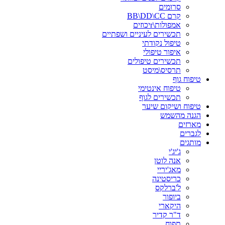
סרומים
קרם BB\DD\CC
אמפולות\rיכוזים
תכשירים לעיניים ושפתיים
טיפול נקודתי
איפור טיפולי
תכשירים טיפולים
תרסיס\מיסט
טיפוח גוף
טיפוח אינטימי
תכשירים לגוף
טיפוח ושיקום שיער
הגנה מהשמש
מארזים
לגברים
מותגים
ג'יג'י
אנה לוטן
מאג'יריי
כריסטינה
ל'ברלקס
ביופור
היקארי
ד"ר קדיר
תפוח