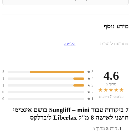
מידע נוסף
פתרונות לבעיות
היגיינה
4.6
5
5 ★
1
4 ★
מתוך 5
1
3 ★
★★★★★
0
2 ★
על סמך 7 דירוגים
0
1 ★
7 ביקורות עבור
Sungliff – mini בושם אינטימי
חושני לאישה 8 מ"ל Liberlax ליברלקס
דורג
5
מתוך 5