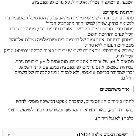
הטבעי, פורמולציה נטולת אלכוהול, לא גורם לפיגמנטציה.
יתרונות עיקריים:
פתרון פרקטי ונוח לשימוש יומיומי. המיני-בקבוקון הוא מיכל רב-פעמי, נוח
לנשיאה בתיק, שניתן למילוי חוזר מהבקבוק הגדול
ניחוח עדין. תוכננו במיוחד לבישום אזורים עדינים בגוף, מעניקים ניחוח
קליל ונעים ותחושת חופש.
ביטחון ורעננות. אחוז נמוך של תמציות ריח ופורמולציה נטולת אלכוהול
מבטיחים רעננות ללא גירוי.
שימוש אוניברסלי. מתאימים לשימוש יומיומי באזור הביקיני וכמיסט טוניק
קליל לגוף.
מתאים ל-pH של אזורים אינטימיים. מותאמים ל-pH ומונעים גירוי.
בטיחות בשמש. אינם גורמים לפיגמנטציה במגע עם קרני השמש.
זכרי שמדובר בבושם אינטימי, ולא לצפות ממנו לתכונות של בשמים
רגילים.
איך משתמשים
להתיז באזורים האינטימיים, להגברת אפקט המשיכה מומלץ להתיז
בנקודות דופק, באזור הצוואר והמחשוף ובשורש כף ביד. לשימוש חיצוני
בלבד ( לא על רירית).
רשימת רכיבים מלאה (INCI)