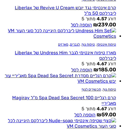
קרם אינטימי נגד יובש Revive U Cream של Liberlax
ליברלקס 50 מ"ל
דורג
4.57
מתוך 5
₪
239.00
הוספה לסל
טיפוח אינטימי
,
טיפוח גוף
,
לגברים
,
מארזים
מארז טיפוח אינטימי לגבר Undress Him של Liberlax
ליברלקס
דורג
4.67
מתוך 5
₪
185.00
הוספה לסל
טיפוח גוף
,
תכשירים לגוף
קרם רגליים Spa Dead Sea Secret 100 מ"ל Magiray
מאג'יריי
דורג
4.67
מתוך 5
₪
59.00
הוספה לסל