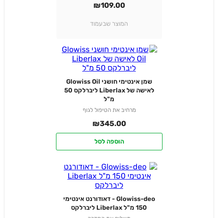
₪
109.00
המוצר שבעמוד
שמן אינטימי חושני Glowiss Oil
לאישה של Liberlax ליברלקס 50
מ"ל
מרחיב את הטיפול לגוף
₪
345.00
הוספה לסל
Glowiss-deo - דאודורנט אינטימי
150 מ"ל Liberlax ליברלקס