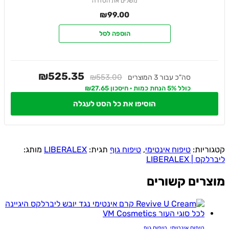
משלים את הסדרה
₪
99.00
הוספה לסל
₪525.35
₪553.00
סה"כ עבור 3 המוצרים
כולל 5% הנחת כמות · חיסכון ₪27.65
הוסיפו את כל הסט לעגלה
קטגוריות:
טיפוח אינטימי
,
טיפוח גוף
תגית:
LIBERALEX
מותג:
ליברלקס | LIBERALEX
מוצרים קשורים
טיפוח אינטימי
,
טיפוח גוף