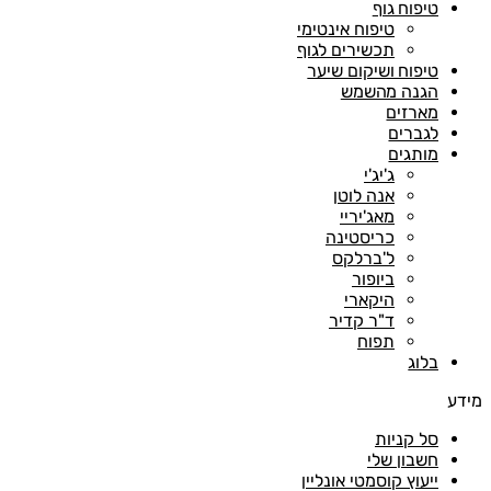
טיפוח גוף
טיפוח אינטימי
תכשירים לגוף
טיפוח ושיקום שיער
הגנה מהשמש
מארזים
לגברים
מותגים
ג'יג'י
אנה לוטן
מאג'יריי
כריסטינה
ל'ברלקס
ביופור
היקארי
ד"ר קדיר
תפוח
בלוג
מידע
סל קניות
חשבון שלי
ייעוץ קוסמטי אונליין