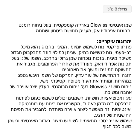
גודל:
8 מ"ל
שמן אינטימי Glowiss באריזה קומפקטית, בעל ניחוח רומנטי
ותכונות אפרודיזיאק, מעניק תחושת ביטחון ושמחה.
יתרונות עיקריים:
פתרון פרקטי ונוח לשימוש יומיומי. המיני-בקבוקון הוא מיכל
רב-פעמי, נוח לנשיאה בתיק, שניתן למילוי חוזר מהבקבוק הגדול
משיכה מינית. בזכות נוכחות שמן נרולי בהרכב, השמן שלנו בעל
תכונות אפרודיזיאק, מעודד את שחרור הפרומונים, מגביר את
התשוקה המינית ומושך את האהובים
הזנה והתחדשות של עור עדין. המרקם של השמן היבש נספג
במהירות, ומותיר את העור מטופח, קטיפתי ומשי.
ניחוח חושני. Glowiss בעל ניחוח הרומנטי והעדין יוצר אווירה של
אהבה ומשיכה.
עיגון אסוציאציות חושיות. השמנים יכולים לשמש כעוגן לפיתוח
הרפלקס "זה הזמן לאהוב", מקשרים את ריחם עם רומנטיקה
ואינטימיות. זה מאפשר ליצור אווירה מיוחדת ולהגביר את תפיסת
החושניות של הרגע.
שימוש אוניברסלי. מתאימים לשימוש חיצוני באזור האינטימי וכשמן
בושם לכל הגוף.