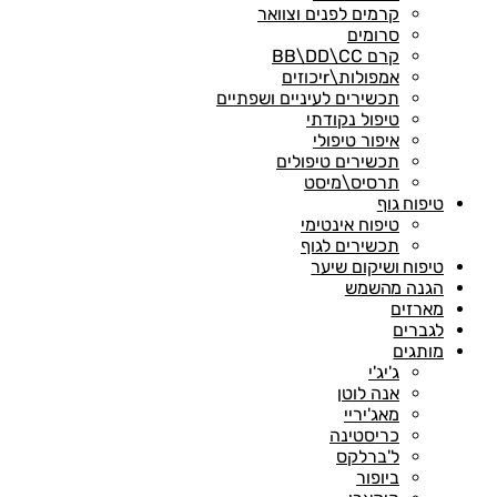
קרמים לפנים וצוואר
סרומים
קרם BB\DD\CC
אמפולות\rיכוזים
תכשירים לעיניים ושפתיים
טיפול נקודתי
איפור טיפולי
תכשירים טיפולים
תרסיס\מיסט
טיפוח גוף
טיפוח אינטימי
תכשירים לגוף
טיפוח ושיקום שיער
הגנה מהשמש
מארזים
לגברים
מותגים
ג'יג'י
אנה לוטן
מאג'יריי
כריסטינה
ל'ברלקס
ביופור