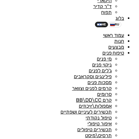
היקארי
ד"ר קדיר
תפוח
בלוג
HE
RU
עמוד ראשי
חנות
מבצעים
טיפוח פנים
מי פנים
ניקוי פנים
ג'לים לפנים
פילינגים וסקראבים
מסכות פנים
קרמים לפנים וצוואר
סרומים
קרם BB\DD\CC
אמפולות\rיכוזים
תכשירים לעיניים ושפתיים
טיפול נקודתי
איפור טיפולי
תכשירים טיפולים
תרסיס\מיסט