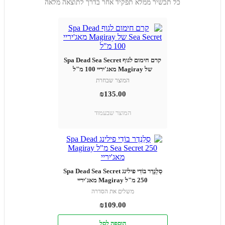
כל תכשיר ממלא תפקיד אחר בדרך לתוצאה מלאה
קרם חימום לגוף Spa Dead Sea Secret
של Magiray מאג'יריי 100 מ"ל
המוצר שבחרת
₪
135.00
המוצר שבעמוד
סְלֵנְדֶר בוֹדִי פילינג Spa Dead Sea Secret
250 מ"ל Magiray מאג'יריי
משלים את הסדרה
₪
109.00
הוספה לסל