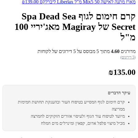
מארז מתנה לאישה Mix5 50 מ"ל Liberlax ליברלקס
139.00
₪
קרם חימום לגוף Spa Dead Sea
Secret של Magiray מאג'יריי 100
מ"ל
מדורגים
4.60
מתוך 5 מבוסס על
5
דירוגים של לקוחות
(5 דירוגים)
₪
135.00
עיקר הדברים
קרם חימום לגוף המסייע בטיפוח העור ובהענקת תחושת חמימות
ממריצה
מיועד לטיפוח עור הגוף ולעיסוי אזורים הזקוקים להמרצה
מכיל מיצוי פלפל אדום, קפאין ומינרלים מים המלח