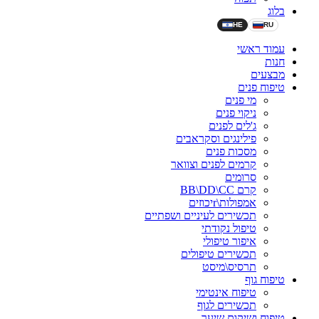
בלוג
HE
RU
עמוד ראשי
חנות
מבצעים
טיפוח פנים
מי פנים
ניקוי פנים
ג'לים לפנים
פילינגים וסקראבים
מסכות פנים
קרמים לפנים וצוואר
סרומים
קרם BB\DD\CC
אמפולות\rיכוזים
תכשירים לעיניים ושפתיים
טיפול נקודתי
איפור טיפולי
תכשירים טיפולים
תרסיס\מיסט
טיפוח גוף
טיפוח אינטימי
תכשירים לגוף
טיפוח ושיקום שיער