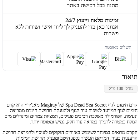
מתנה בכל רכישה באתר
זמינות מלאה וייעוץ 24/7
אנחנו כאן כדי להעניק לך ליווי אישי ושירות ללא
פשרות
תשלום מאובטח:
תיאור
גודל: 100 מ"ל
קרם חימום לגוף Spa Dead Sea Secret של Magiray מאג'יריי הוא קרם
חימום לגוף המיועד לטיפוח עור הגוף ולהענקת תחושת חימום ממריצה
ונעימה. הפורמולה משלבת רכיבים פעילים, תמציות צמחים ומינרלים מים
המלח במטרה לתמוך במראה עור חלק, גמיש ומטופח יותר.
הקרם מתאים במיוחד לשימוש באזורים הזקוקים לעיסוי ולהמרצת תחושת
הרעננות בעור. המרקם העשיר נספג היטב ומעניק תחושת חמימות