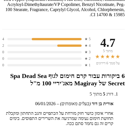
Acryloyl-Dimethyltaurate/VP Copolimer, Benzyl Nicotinate, Peg-
100 Stearate, Fragrance, Caprylyl Glycol, Alcohol, Chlorphenesin,
CI 14700 & 15985.
4.7
4
5 ★
2
4 ★
מתוך 5
0
3 ★
★★★★★
0
2 ★
על סמך 6 דירוגים
0
1 ★
6 ביקורות עבור
קרם חימום לגוף Spa Dead Sea
Secret של Magiray מאג'יריי 100 מ"ל
דורג
5
מתוך 5
אורית בן דוד
(בעלים מאומתים)
–
06/01/2026
אחרי אימון כושר חזק מורחת על הכתפיים והגב התחתון ומקבלת
תחושת חימום נעימה שמרגיעה את השרירים התפוסים. בימים
קרים זה גם נחמד סתם ככה.