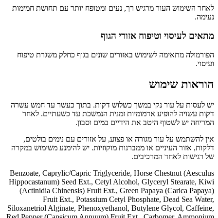
לאחר השימוש העור מרגיש רך, נעים ומטופח יותר עם תחושת חמימות
נעימה.
מתאים לעיסוי וטיפוח אזורי הגוף
הפורמולה מתאימה לשימוש באזורים שונים בגוף כחלק משגרת טיפוח
ועיסוי.
הוראות שימוש
יש לעסות על עור נקי במשך כשלוש דקות. בתוך כעשר עד חמש עשרה
דקות עשויה להופיע אדמומיות זמנית הנמשכת עד כשעתיים. לאחר
המריחה יש לשטוף היטב את הידיים במים וסבון.
אין להשתמש על עור מגורה או פצוע, על אזורים עם נימים בולטים,
דלקות, אזור העיניים או ממברנות מוקוזיות. יש להימנע משימוש במקרה
של רגישות לאחד המרכיבים.
Benzoate, Caprylic/Capric Triglyceride, Horse Chestnut (Aesculus
Hippocastanum) Seed Ext., Cetyl Alcohol, Glyceryl Stearate, Kiwi
(Actinidia Chinensis) Fruit Ext., Green Papaya (Carica Papaya)
Fruit Ext., Potassium Cetyl Phosphate, Dead Sea Water,
Siloxanetriol Alginate, Phenoxyethanol, Butylene Glycol, Caffeine,
Red Pepper (Capsicum Annuum) Fruit Ext., Carbomer, Ammonium