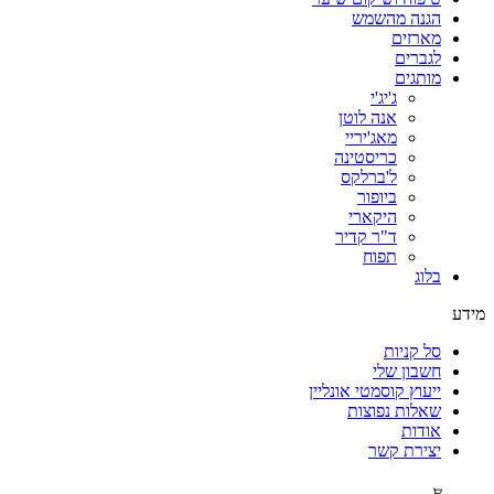
הגנה מהשמש
מארזים
לגברים
מותגים
ג'יג'י
אנה לוטן
מאג'יריי
כריסטינה
ל'ברלקס
ביופור
היקארי
ד"ר קדיר
תפוח
בלוג
מידע
סל קניות
חשבון שלי
ייעוץ קוסמטי אונליין
שאלות נפוצות
אודות
יצירת קשר