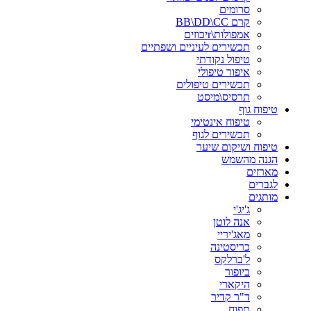
סרומים
קרם BB\DD\CC
אמפולות\rיכוזים
תכשירים לעיניים ושפתיים
טיפול נקודתי
איפור טיפולי
תכשירים טיפולים
תרסיס\מיסט
טיפוח גוף
טיפוח אינטימי
תכשירים לגוף
טיפוח ושיקום שיער
הגנה מהשמש
מארזים
לגברים
מותגים
ג'יג'י
אנה לוטן
מאג'יריי
כריסטינה
ל'ברלקס
ביופור
היקארי
ד"ר קדיר
תפוח