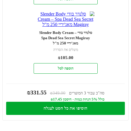
סלנדר בודי Slender Body Cream –
Spa Dead Sea Secret Magiray
מאג'יריי 250 מ"ל
משלים את הסדרה
₪
105.00
הוספה לסל
₪331.55
₪349.00
סה"כ עבור 3 המוצרים
כולל 5% הנחת כמות · חיסכון ₪17.45
הוסיפו את כל הסט לעגלה