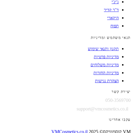
ג'יג'י
ד"ר קדיר
היקארי
תפוח
תנאי משתמש ומדיניות
תקנון ותנאי שימוש
מדיניות פרטיות
מדיניות משלוחים
מדיניות החזרות
הצהרת נגישות
יצירת קשר
050-3569700
support@vmcosmetics.co.il
עקבו אחרינו
VM קוסמטיקס© 2025
VMCosmetics.co.il