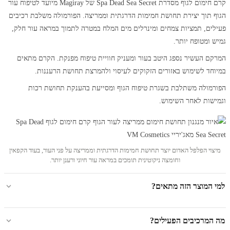
קרם חימום לגוף מסדרת Spa Dead Sea Secret של Magiray מיועד לטיפוח עור
הגוף תוך יצירת תחושת חמימות הדרגתית וממריצה. הפורמולה משלבת רכיבים
פעילים, תמציות צמחים ומינרלים מים המלח במטרה לתמוך במראה עור חלק,
גמיש ומטופח יותר.
המרקם העשיר נספג היטב בעור ומעניק חוויית טיפוח מפנקת. הקרם מתאים
במיוחד לשימוש באזורים הזקוקים לעיסוי ולהמרצת תחושת הרעננות.
הפורמולה משתלבת בשגרת טיפוח הגוף ומסייעת בהענקת תחושת רכות
וגמישות לאחר השימוש.
מיצוי הפלפל האדום יוצר תחושת חמימות הדרגתית וממריצה על פני העור, בעוד הקפאין
וחומצה ניקוטינית תומכים במראה עור חיוני ורענן יותר.
למי המוצר הזה מתאים?
מה המרכיבים הפעילים?