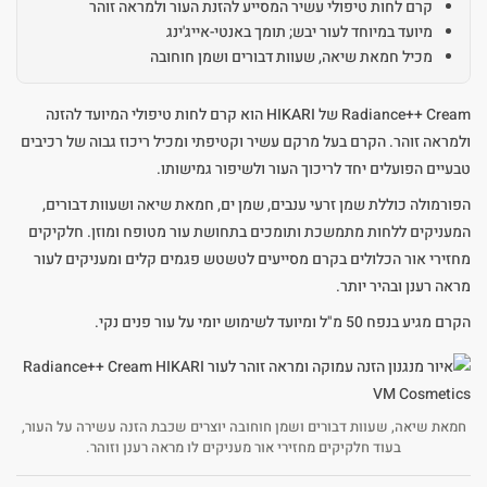
קרם לחות טיפולי עשיר המסייע להזנת העור ולמראה זוהר
מיועד במיוחד לעור יבש; תומך באנטי-אייג'ינג
מכיל חמאת שיאה, שעוות דבורים ושמן חוחובה
Radiance++ Cream של HIKARI הוא קרם לחות טיפולי המיועד להזנה
ולמראה זוהר. הקרם בעל מרקם עשיר וקטיפתי ומכיל ריכוז גבוה של רכיבים
טבעיים הפועלים יחד לריכוך העור ולשיפור גמישותו.
הפורמולה כוללת שמן זרעי ענבים, שמן ים, חמאת שיאה ושעוות דבורים,
המעניקים ללחות מתמשכת ותומכים בתחושת עור מטופח ומוזן. חלקיקים
מחזירי אור הכלולים בקרם מסייעים לטשטש פגמים קלים ומעניקים לעור
מראה רענן ובהיר יותר.
הקרם מגיע בנפח 50 מ"ל ומיועד לשימוש יומי על עור פנים נקי.
חמאת שיאה, שעוות דבורים ושמן חוחובה יוצרים שכבת הזנה עשירה על העור,
בעוד חלקיקים מחזירי אור מעניקים לו מראה רענן וזוהר.