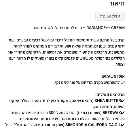
תיאור
גודל:
50 מ"ל
RADIANCE++ CREAM – קרם לחות טיפולי להזנה + זוהר.
קרם בעל מרקם עשיר וקטיפתי המכיל ריכוז גבוה של רכיבים טבעיים. שמן
זרעי ענבים, שמן ים, חמאת שיאה ושעוות דבורים מעניקים לעורך לחות
מתמשכת, מרככים את העור ומשפרים את גמישותו. חלקיקים מחזירי אור
הכלולים בפורמולה מטשטשים פגמים קלים בעור ומעניקים לו מראה רענן
וצעיר.
אופן השימוש:
יש להשתמש בקרם מדי יום על עור פנים נקי.
מרכיבים פעילים:
✔️
SHEA BUTTER
(חמאת שיאה): מקור מצוין להזנת העור. בעלת אפקט
משקם, מחדש ומגן.
✔️
BEESWAX
(שעוות דבורים): מכילה מעל 300 רכיבים שונים החשובים
לשמירה על יופי העור. בעלת תכונות רגנרטיביות והזנה אינטנסיבית.
✔️
SIMONDSIA CALIFORNICA OIL
(שמן חוחובה): ידוע כ"זהב נוזלי". בעל