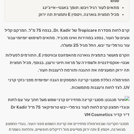
שמש
מתאים לעור רגיל ויבש; תומך באנטי-אייג'ינג
מכיל תמצית גוארנה, ויטמין E ותמצית תה ירוק
קרם לחות מסדרת Tropicare של Dr. Kadir, בנפח 75 מ"ל. המרקם קליל
ונעים על העור, נספג במהירות ואינו מכביד. מתאים לשימוש יומיומי עבור
עור נורמלי עד יבש, החל מגיל 25 ומעלה.
הקרם מועשר בתמצית גוארנה מהאמזונס ובוויטמין E, התורמים לפעילות
אנטי-אוקסידנטית ולשמירה על מראה חיוני ורענן. בנוסף, מכיל תמצית
תה ירוק המעצימה את ההגנה ותורמת לרעננות העור.
הפורמולה כוללת מסנני קרינה המספקים הגנה יומיומית מפני נזקי קרני
UV, לצד לחות ורעננות מתמשכות.
מסנני הקרינה שבפורמולה מחזירים את קרינת השמש מפני העור, נוגדי החמצון
מגוארנה, ויטמין E ותה ירוק מסייעים מול רדיקלים חופשיים, והלחות נשמרת