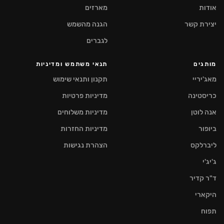
אודות
מארזים
יצירת קשר
הגנה מהשמש
לגברים
מותגים
תנאי משתמש ומדיניות
מאג'יריי
תקנון ותנאי שימוש
כריסטינה
מדיניות פרטיות
אנה לוטן
מדיניות משלוחים
ביופור
מדיניות החזרות
ליברלקס
הצהרת נגישות
ג'יג'י
ד"ר קדיר
היקארי
תפוח