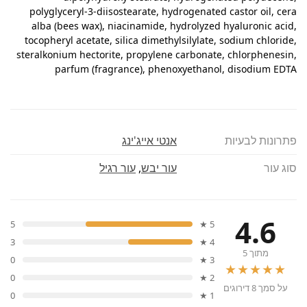
polyglyceryl-3-diisostearate, hydrogenated castor oil, cera
alba (bees wax), niacinamide, hydrolyzed hyaluronic acid,
tocopheryl acetate, silica dimethylsilylate, sodium chloride,
steralkonium hectorite, propylene carbonate, chlorphenesin,
parfum (fragrance), phenoxyethanol, disodium EDTA
פתרונות לבעיות
אנטי אייג'ינג
סוג עור
עור יבש
,
עור רגיל
4.6
5
5 ★
3
4 ★
מתוך 5
0
3 ★
★★★★★
0
2 ★
על סמך 8 דירוגים
0
1 ★