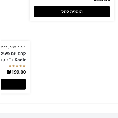
הוספה לסל
טיפוח פנים
,
קרמים
Kadir ד״ר קדיר
₪
199.00