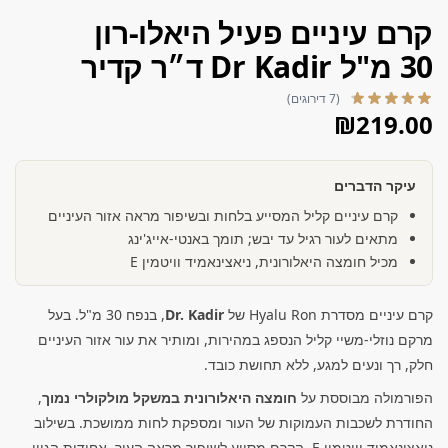
קרם עיניים פעיל היאלו-רון
30 מ"ל Dr Kadir ד״ר קדיר
(7 דירוגים)
₪
219.00
עיקר הדברים
קרם עיניים קליל המסייע בלחות ובשיפור מראה אזור העיניים
מתאים לעור רגיל עד יבש; תומך באנטי-אייג'ינג
מכיל חומצה היאלורונית, ניאצינאמיד וויטמין E
קרם עיניים מסדרת Hyalu Ron של
Dr. Kadir
, בנפח 30 מ"ל. בעל
מרקם נוזלי-משיי קליל הנספג במהירות, ומותיר את עור אזור העיניים
חלק, רך ונעים למגע, ללא תחושת כובד.
הפורמולה מבוססת על
חומצה היאלורונית במשקל מולקולרי נמוך
,
החודרת לשכבות העמוקות של העור ומספקת לחות ממושכת. בשילוב
ניאצינאמיד וויטמין E, הקרם מסייע לשיפור מראה העור, אחידות הגוון