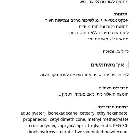
מתאים לעור נורמלי עד יבש.
יתרונות:
אפקט אנטי-אייג'ינג לשיפור מרקם וגמישות העור
תחושת רכות ונינוחות מיידית
לחות אינטנסיבית ללא תחושת כובד
מתאים לשימוש יומיומי
לגיל 25 ומעלה
איך משתמשים
למרוח בעדינות סביב אזור העיניים לאחר ניקוי העור.
מרכיבים פעילים:
חומצה היאלורונית, ניאצינאמיד, ויטמין E.
רשימת מרכיבים:
aqua (water), isohexadecane, cetearyl ethylhexanoate,
propanediol, cetyl dimethicone, methyl methacrylate
crosspolymer, caprylic/capric triglyceride, PEG-30-
dipolyhydroxy stearate, hydrogenated polydecene,