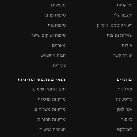
סל קניות
מבצעים
חשבון שלי
טיפוח פנים
ייעוץ קוסמטי אונליין
טיפוח גוף
שאלות נפוצות
טיפוח ושיקום שיער
אודות
מארזים
יצירת קשר
הגנה מהשמש
לגברים
מותגים
תנאי משתמש ומדיניות
מאג'יריי
תקנון ותנאי שימוש
כריסטינה
מדיניות פרטיות
אנה לוטן
מדיניות משלוחים
ביופור
מדיניות החזרות
ליברלקס
הצהרת נגישות