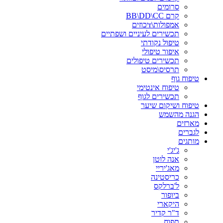
סרומים
קרם BB\DD\CC
אמפולות\rיכוזים
תכשירים לעיניים ושפתיים
טיפול נקודתי
איפור טיפולי
תכשירים טיפולים
תרסיס\מיסט
טיפוח גוף
טיפוח אינטימי
תכשירים לגוף
טיפוח ושיקום שיער
הגנה מהשמש
מארזים
לגברים
מותגים
ג'יג'י
אנה לוטן
מאג'יריי
כריסטינה
ל'ברלקס
ביופור
היקארי
ד"ר קדיר
תפוח