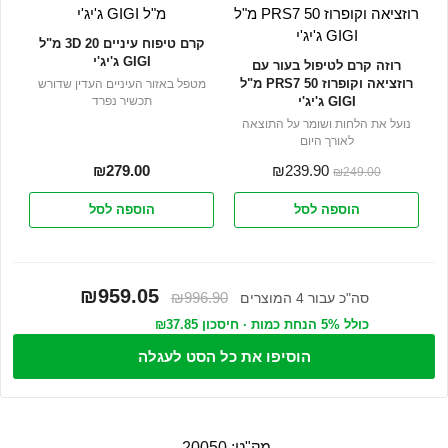
קרם טיפוח עיניים 3D 20 מ"ל
GIGI ג'יג'י
רוזה קרם לטיפול בעור עם
רוזציאה וקופרוז PRS7 50 מ"ל
מטפל באזור העיניים העדין שדורש
GIGI ג'יג'י
תכשיר נפרד
נועל את הלחות ושומר על התוצאה
לאורך היום
₪
279.00
₪
239.90
₪
249.00
הוספה לסל
הוספה לסל
₪959.05
₪996.90
סה"כ עבור 4 המוצרים
כולל 5% הנחת כמות · חיסכון ₪37.85
הוסיפו את כל הסט לעגלה
מק"ט:
20050