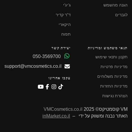
הגנה מהשמש
ג'יג'י
לגברים
ד"ר קדיר
היקארי
תפוח
תנאי משתמש ומדיניות
יצירת קשר
050-3569700
תקנון ותנאי שימוש
support@vmcosmetics.co.il
מדיניות פרטיות
מדיניות משלוחים
עקבו אחרינו
מדיניות החזרות
הצהרת נגישות
VM קוסמטיקס© 2025
VMCosmetics.co.il
האתר נבנה ומשווק על ידי –
inMarket.co.il