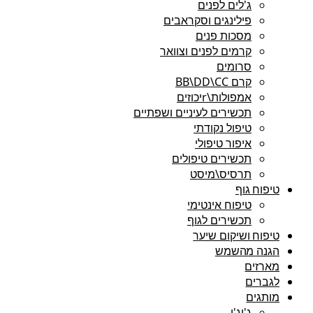
ג'לים לפנים
פילינגים וסקראבים
מסכות פנים
קרמים לפנים וצוואר
סרומים
קרם BB\DD\CC
אמפולות\rיכוזים
תכשירים לעיניים ושפתיים
טיפול נקודתי
איפור טיפולי
תכשירים טיפולים
תרסיס\מיסט
טיפוח גוף
טיפוח אינטימי
תכשירים לגוף
טיפוח ושיקום שיער
הגנה מהשמש
מארזים
לגברים
מותגים
ג'יג'י