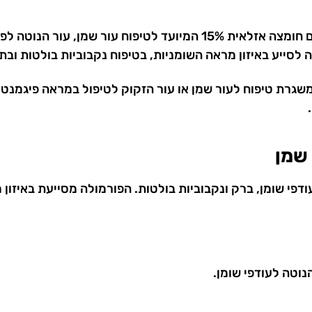
קרם אזלאית 15% BIOPLASMA של GIGI ג'יג'י הוא קרם חומצה אזלאית 15% המיוע
סייע באיזון מראה השומניות, בטיפוח נקבוביות בולטות ובתמ
 משגרת טיפוח לעור שמן או עור הזקוק לטיפול במראה פיגמנט
ל מעודפי שומן, ברק ונקבוביות בולטות. הפורמולה מסייעת באיז
וטה לעודפי שומן.