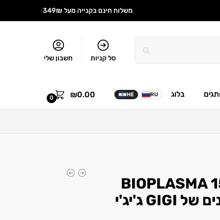
משלוח חינם בקנייה מעל 349₪
סל קניות
חשבון שלי
תגים
בלוג
₪
0.00
HE
RU
0
קרם אזלאית 15% BIOPLASMA
לעור שמן ופצעונים של GIGI ג'יג'י