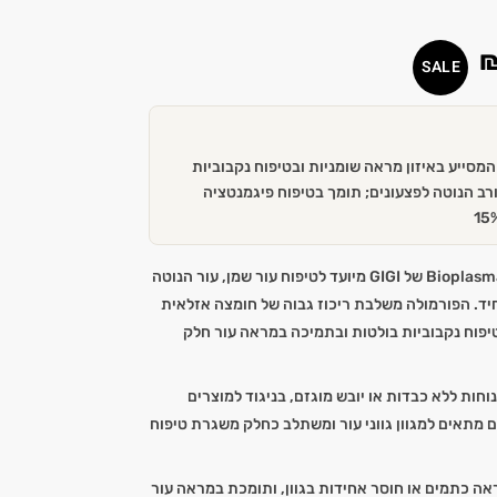
SALE
רב הנוטה לפצעונים; תומך בטיפוח פיגמנטציה
קרם חומצה אזלאית 15% מסדרת Bioplasma של GIGI מיועד לטיפוח עור שמן, עור הנוטה
חיד. הפורמולה משלבת ריכוז גבוה של חומצה אזלאית
טיפוח נקבוביות בולטות ובתמיכה במראה עור חלק
ות ללא כבדות או יובש מוגזם, בניגוד למוצרים
 מתאים למגוון גווני עור ומשתלב כחלק משגרת טיפוח
ה כתמים או חוסר אחידות בגוון, ותומכת במראה עור