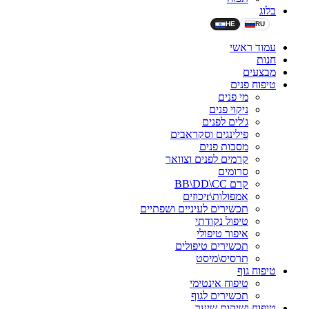
בלוג
HE
RU
עמוד ראשי
חנות
מבצעים
טיפוח פנים
מי פנים
ניקוי פנים
ג'לים לפנים
פילינגים וסקראבים
מסכות פנים
קרמים לפנים וצוואר
סרומים
קרם BB\DD\CC
אמפולות\rיכוזים
תכשירים לעיניים ושפתיים
טיפול נקודתי
איפור טיפולי
תכשירים טיפולים
תרסיס\מיסט
טיפוח גוף
טיפוח אינטימי
תכשירים לגוף
טיפוח ושיקום שיער