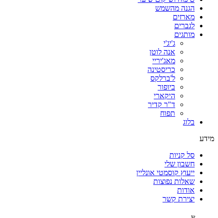
הגנה מהשמש
מארזים
לגברים
מותגים
ג'יג'י
אנה לוטן
מאג'יריי
כריסטינה
ל'ברלקס
ביופור
היקארי
ד"ר קדיר
תפוח
בלוג
מידע
סל קניות
חשבון שלי
ייעוץ קוסמטי אונליין
שאלות נפוצות
אודות
יצירת קשר