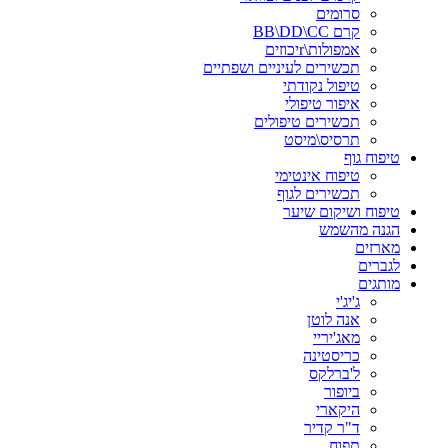
סרומים
קרם BB\DD\CC
אמפולות\rיכוזים
תכשירים לעיניים ושפתיים
טיפול נקודתי
איפור טיפולי
תכשירים טיפולים
תרסיס\מיסט
טיפוח גוף
טיפוח אינטימי
תכשירים לגוף
טיפוח ושיקום שיער
הגנה מהשמש
מארזים
לגברים
מותגים
ג'יג'י
אנה לוטן
מאג'יריי
כריסטינה
ל'ברלקס
ביופור
היקארי
ד"ר קדיר
תפוח