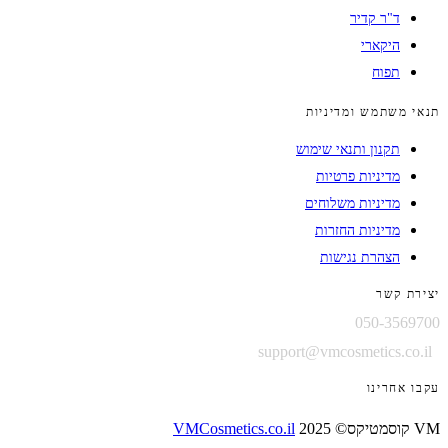
ד"ר קדיר
היקארי
תפוח
תנאי משתמש ומדיניות
תקנון ותנאי שימוש
מדיניות פרטיות
מדיניות משלוחים
מדיניות החזרות
הצהרת נגישות
יצירת קשר
050-3569700
support@vmcosmetics.co.il
עקבו אחרינו
VM קוסמטיקס© 2025
VMCosmetics.co.il