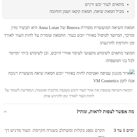
מתאים לעור יבש ורגיש
מכיל חמאת שיאה, חמאת קקאו ושמן חוחובה
חמאת השיאה המועשרת מסדרת Renova של Anna Lotan היא תכשיר מזין
ומרכך, המיועד לטיפול באזורי יובש בעור. החמאה שומרת על לחות העור לאורך
זמן ותורמת להרגעתו.
המוצר מתאים לשימוש מקצועי לעיסוי אזורי היובש, וכן לשימוש ביתי יומיומי
לכל בני המשפחה.
חמאת השיאה עוטפת את אזור העור היבש בשכבה מרככת ואוטמת, המסייעת לשמור על
לחות העור לאורך זמן ולהרגיע אותו.
מה אפשר לצפות לראות, ומתי?
ימים 1 עד 3
הקרם נספג בקלות ומשתלב בשגרה הקיימת. העור מרגיש רך