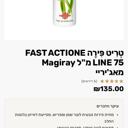
טְרִיט פִּירֶה FAST ACTIONE
LINE 75 מ"ל Magiray
מאג'יריי
(6 דירוגים)
₪
135.00
עיקר הדברים
מחית פירות טבעית לעור שמן ומפריש, מסייעת לאיזון בלוטות
החלב
מתאים לעור שומני, מפריש ובעייתי