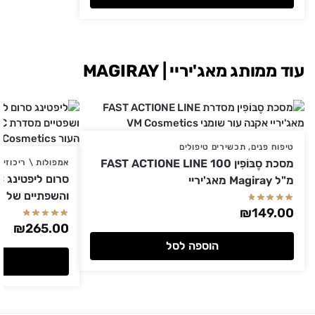
עוד ממותג מאג'יריי | MAGIRAY
טיפוח פנים
,
תכשירים טיפולים
מסכת סֶבּוֹפִין FAST ACTIONE LINE 100
אמפולות \ ריכוזים
מ"ל Magiray מאג'יריי
והשפתיים של Magiray מאג'יריי 15 מ"ל
₪
149.00
₪
265.00
הוספה לסל