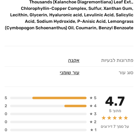
Thousands (Kalanchoe Diagremontiana) Leaf Ext.,
Chlorophyllin-Copper Complex, Sulfur, Xanthan Gum,
Lecithin, Glycerin, Hyaluronic acid, Levulinic Acid, Salicylic
Acid, Sodium Hydroxide, P-Anisic Acid, Lemongrass
(Cymbopogon Schoenanthus) Oil, Coumarin, Benzyl Benzoate
פתרונות לבעיות
אקנה
סוג עור
עור שומני
4.7
5
5 ★
2
4 ★
מתוך 5
0
3 ★
★★★★★
0
2 ★
על סמך 7 דירוגים
0
1 ★