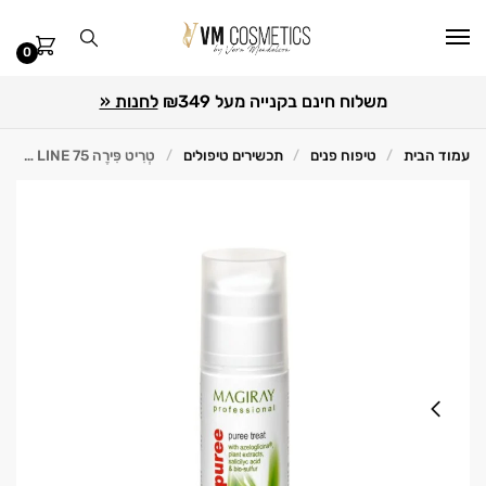
0
משלוח חינם בקנייה מעל ₪349
לחנות «
עמוד הבית
טיפוח פנים
תכשירים טיפולים
טְרִיט פִּירֶה FAST ACTIONE LINE 75 מ"ל Magiray מאג'יריי
/
/
/