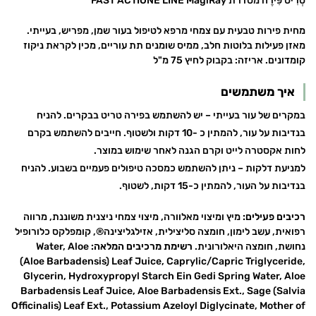
טְרִיט פִּירֶה מסדרת FAST ACTIONE LINE MagiRay
מחית פירות טבעית עם צמחי מרפא לטיפול בעור שמן, מפריש, בעייתי.
מאזן פעילות בלוטות חלב, ממיס שומנים תת עוריים, מכין לקראת ניקוז
קומדונים. אריזה: בקבוק לחיץ 75 מ"ל
איך משתמשים
במקרים של עור בעייתי – יש להשתמש בפירה טריט בבקרים. להניח
בנדיבות על עור, להמתין כ -10 דקות ולשטוף. חייבים להשתמש בקרם
לחות אקסטרה לייט וקרם הגנה לאחר שימוש במוצר.
למניעת דלקות – ניתן להשתמש כמסכה טיפולים פעמיים בשבוע. להניח
בנדיבות על העור, להמתין כ-15 דקות, לשטוף.
רכיבים פעילים:
מיץ ומיצוי מאלוורה, מיצוי צמחי ניצנית משוננת, מרווה
רפואית, עשב לימון, חומצה סליצילית, אזילגליצינה®, קומפלקס כלורופיל
נחושת, חומצה היאלורונית.
רשימת מרכיבים המלאה:
Water, Aloe
(Aloe Barbadensis) Leaf Juice, Caprylic/Capric Triglyceride,
Glycerin, Hydroxypropyl Starch Ein Gedi Spring Water, Aloe
Barbadensis Leaf Juice, Aloe Barbadensis Ext., Sage (Salvia
Officinalis) Leaf Ext., Potassium Azeloyl Diglycinate, Mother of