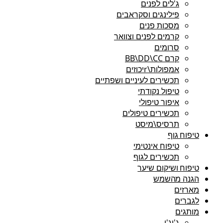
ג'לים לפנים
פילינגים וסקראבים
מסכות פנים
קרמים לפנים וצוואר
סרומים
קרם BB\DD\CC
אמפולות\rיכוזים
תכשירים לעיניים ושפתיים
טיפול נקודתי
איפור טיפולי
תכשירים טיפולים
תרסיס\מיסט
טיפוח גוף
טיפוח אינטימי
תכשירים לגוף
טיפוח ושיקום שיער
הגנה מהשמש
מארזים
לגברים
מותגים
ג'יג'י