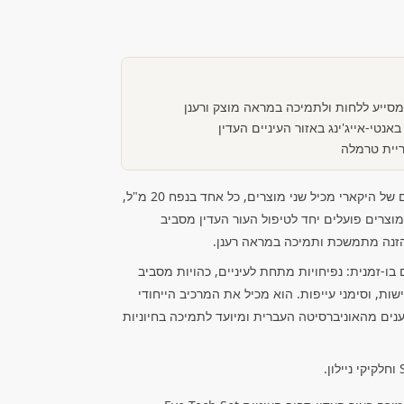
 מסייע ללחות ולתמיכה במראה מוצק ורענן
אנטי-אייג'ינג באזור העיניים העדין
ריית טרמלה
סט לטיפול אינטנסיבי באזור העיניים של היקארי מכיל שני מוצרים, כל אחד בנפח 20 מ"ל,
המוצרים פועלים יחד לטיפול העור העדין מסביב
 הזנה מתמשכת ותמיכה במראה רענן.
ו-זמנית: נפיחויות מתחת לעיניים, כהויות מסביב
שות, וסימני עייפות. הוא מכיל את המרכיב הייחודי
וף מדענים מהאוניברסיטה העברית ומיועד לתמיכה בחיוניות