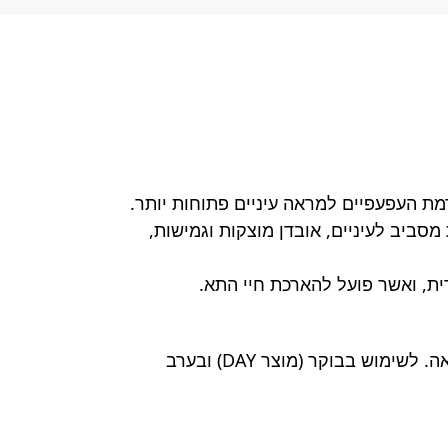
מת העפעפיים למראה עיניים פתוחות יותר.
סביב לעיניים, אובדן מוצקות וגמישות,
יש ליטול כמות קטנה ולמרוח בעדינות עם קצות האצבעות על העור שבאזור העיניים עד לספיגה מלאה. לשימוש בבוקר (מוצר DAY) ובערב