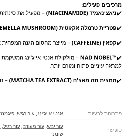
מרכיבים פעילים:
✔️
ניאצינאמיד (NIACINAMIDE)
– מפעיל את סינתזת 
✔️
פטריית טרמלה אקזוטית (TREMELLA MUSHROOM)
✔️
קפאין (CAFFEINE)
– מייצר מחסום הגנה המפחית את 
✔️
™NAD NOBEL
– מולקולת אנטי-אייג'ינג המשקמת ב
למראה עיניים פתוח ומורם יותר.
✔️
תמצית תה מאצ'ה (MATCHA TEA EXTRACT)
– נו
פתרונות לבעיות
אנטי אייג'ינג
,
עור רגיש
,
פיגמנט
עור יבש
,
עור מעורב
,
עור רגיל
,
ע
סוג עור
שומני