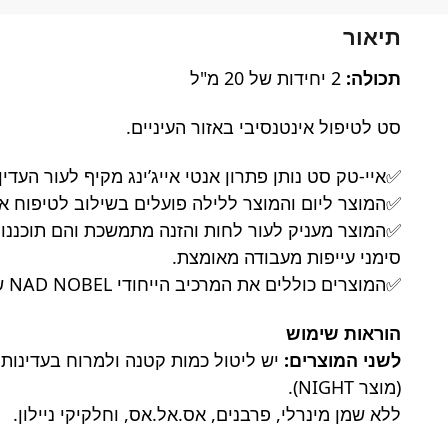
תיאור
תכולה:
2 יחידות של 20 מ"ל
סט לטיפול אינטנסיבי באזור העיניים.
✅איי-טק סט נותן פתרון אנטי אייג’ינג מקיף לעור העדין
✅המוצר ליום והמוצר ללילה פועלים בשילוב לטיפוח אי
✅המוצר מעניק לעור לחות והזנה מתמשכת והם תוכננו בי
סימני עייפות מעבודה מאומצת.
✅המוצרים כוללים את המרכיב הייחודי NAD NOBEL שפותח על ידי החברה ביחד עם מדענים מהאוניברסיטה העברית, ואשר פועל להארכת חיי התא.
הוראות שימוש
לשני המוצרים:
(מוצר NIGHT).
ללא שמן מינרלי, פרבנים, אס.אל.אס, וחלקיקי ניילון.