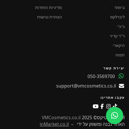
ביופור
מדיניות החזרות
ליברלקס
הצהרת נגישות
ג'יג'י
ד"ר קדיר
היקארי
תפוח
יצירת קשר
050-3569700
support@vmcosmetics.co.il
עקבו אחרינו
VM קוסמטיקס© 2025
VMCosmetics.co.il
האתר נבנה ומשווק על ידי –
inMarket.co.il