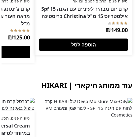
טיפוח פנים
,
קרמים לפנים וצוואר
טיפוח פנים
,
קרמים
קרם יום מבהיר לעיניים עם הגנה Spf 15
אילסטריוס 15 מ"ל Christina כריסטינה
מ"ל
₪
149.00
₪
125.00
הוספה לסל
עוד ממותג היקארי | HIKARI
טיפוח פנים
,
תכשיר
במיוחד לטיפול באקנה RI