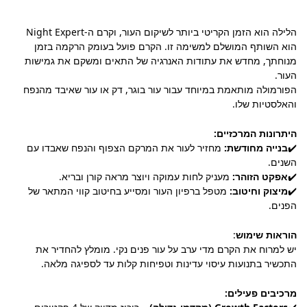
הלילה הוא הזמן הקריטי ביותר לשיקום העור, וקרם ה-Night Expert
הוא השותף המושלם למשימה זו. הקרם פועל בעומק הרקמה בזמן
מנוחתך, מחדש את עתודות האנרגיה של התאים ומשקם את גמישות
העור.
הפורמולה מותאמת במיוחד עבור עור בוגר, דק או עור שאיבד מהנפח
והאלסטיות שלו.
היתרונות המרכזיים:
✔️
בנייה מחודשת:
מחזיר לעור את המרקם הצפוף והנפח שאבדו עם
השנים.
✔️
אפקט הזוהר:
מעניק לחות עמוקה ויוצר מראה קורן ובריא.
✔️
מיצוק וחיטוב:
מטפל ברפיון העור ומסייע בחיטוב קווי המתאר של
הפנים.
הוראות שימוש
:
יש למרוח את הקרם מדי ערב על עור פנים נקי. מומלץ להחדיר את
התכשיר בתנועות עיסוי עדינות וטפיחות קלות עד לספיגה מלאה.
מרכיבים פעילים: