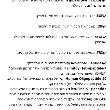
✔️
Growth Factors (מקדמי גדילה)
– ריכוז מדויק של 4 פקטורים
חדשניים להצערה כוללת:
✔️
EGF
: זוכה פרס נובל, מעורר חידוש תאים מואץ.
✔️
IGF
: משפר את תפקוד העור ומעניק לו חיוניות.
✔️
bFGF
: פועל ישירות על תאי הפיברובלסט לייצור מוגבר של קולגן
ואלסטין.
✔️
TRX
: מסייע בזרימת דם תקינה להזנה טובה יותר של התאים.
✔️
Advanced Peptides
(קומפלקס פפטידים מתקדם):
Palmitoyl Tetrapeptide-7
: פפטיד המדמה את "הורמון הנעורים"
(DHEA) לשיפור מיידי במוצקות.
Human Oligopeptide-20
: מגן על הנכסים הטבעיים של העור (קולגן,
אלסטין וחומצה היאלורונית) מפני פירוק.
Citrulline & Tripeptide
: שילוב פפטידים ביו-מימטיים המעודדים
ייצור סיבים חדשים ובמקביל חוסמים אנזימים המזיקים למבנה העור.
GHK-Cu (פפטיד נחושת)
: רכיב עוצמתי המעורר את המערכת
החיסונית של העור, פועל נגד דלקות וממריץ ייצור חומצה היאלורונית
וקולגן.