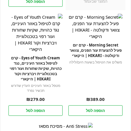
המוצר שבעמוד
הוספה לסל
Morning Secret - קרם יום
פעיל להצערת עור הפנים, צוואר
ודקולטה - HIKARI | היקארי
Eyes of Youth Cream - קרם
משלים את הטיפול בשעות היום/לילה
לטיפול באזור העיניים, נגד
כהויות, שקיות שחורות ועור רפוי
בטכנולוגיית ויברציות וקור
HIKARI | היקארי
מטפל באזור העיניים העדין שדורש
תכשיר נפרד
₪
279.00
₪
389.00
הוספה לסל
הוספה לסל