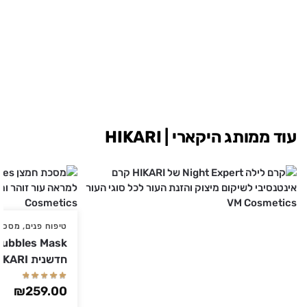
עוד ממותג היקארי | HIKARI
טיפוח פנים
,
מסכות
חדשנית HIKARI | היקארי
₪
259.00