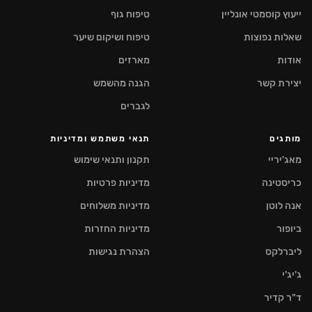
ייעוץ קוסמטי אונליין
טיפוח גוף
שאלות נפוצות
טיפוח ושיקום שיער
אודות
מארזים
יצירת קשר
הגנה מהשמש
לגברים
מותגים
תנאי משתמש ומדיניות
מאג'יריי
תקנון ותנאי שימוש
כריסטינה
מדיניות פרטיות
אנה לוטן
מדיניות משלוחים
ביופור
מדיניות החזרות
ליברלקס
הצהרת נגישות
ג'יג'י
ד"ר קדיר