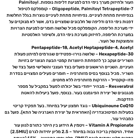
העור ולחיזוק מערך נימי הדם למניעת דליפות נוספות. Palmitoyl
Oligopeptide, Palmitoyl Tetrapeptide-7 – קומפלקס לטיפול
בנפיחויות מתחת לעיניים. נפיחויות מתחת לעיניים נוצרות בגלל החלשות
דפנות נימי הדם ודליפה של חלבונים שמצויים בדם, אשר לא מנוקזים על
ידי מערכת הלימפה. הקומפלקס מכיל שלושה חומרים למניעת הצרויות
במערכת הלימפה, לחיזוק מערכת נימי הדם, ולשיפור האלסטיות
והמוצקות של העור.
Pentapeptide-18, Acetyl Heptapeptide-4, Acetyl
Hexapeptide-30
– שלושה נוירו-פפטידים שגורמים למיתון פעולת
השרירים ועקב כך להפחתת היווצרות קמטי הבעה הנוצרים בזויות
העיניים. השניים הראשונים פועלים בצד העצבי והשלישי פועל בצד של
השריר. מכיל בנוסף בסיס מזותרפיה – חומרים פעילים המצויים בסדרת
מזו-קוקטייל – הזרקות מזותרפיה ללא מחטים.
Resveratrol
– מבהיר ייחודי בשל יכולתו לפעול במקביל על מספר
מנגנונים של יצירת הפיגמנט בעור. בנוסף, פועל ביעילות להאטת
הזדקנות.
Ubiquinoune CoQ10
– נוגד חמצון יעיל במיוחד. בעל תפקיד קריטי
בפעילות המיטוכונדריה (האחראית על יצירת האנרגיה של התא). פועל גם
כמבהיר עור.
Vitamin A Propionate
– ויטמין A הידוע בין היתר כתורם לגוון עור
אחיד. הויטמין בריכוז גבוה במיוחד – 2.5 מליון יחידות לגרם (2.5MIU)