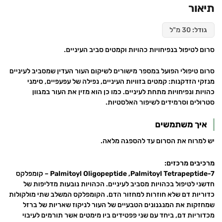
תיאור
גודל:
30 מ"ל
סרום לטיפול בנפיחויות כהויות וקמטים סביב העיניים.
סרום טיפולי הפועל במספר מישורים לשיקום העור העדין שמסביב לעיניים
מנזקי הזדקנות: קמטים בזוויות העיניים, נפילה של עפעפיים, סימני
כהויות ונפיחויות מתחת לעיניים. כמו כן הוא מזין את העור במגוון
סטרולים וסרמידים לשיפור האלסטיות.
איך משתמשים
יש למרוח את הסרום עד להספגה מלאה.
מרכיבים מרכזים:
Palmitoyl Oligopeptide ,Palmitoyl Tetrapeptide-7
– קומפלקס
חדשני לטיפול בכהויות מסביב לעיניים. הכהויות נובעות מדליפות של
כדוריות דם שלא חוזרות למחזור הדם. הקומפלקס המשלב שתי מולקולות
שמחזקות את המנגנונים הטבעיים של העור לניקוז שאריות של ברזל
מכדוריות דם, ביחד עם שני פפטידים ביו מימטים אשר תורמים לעיבוי