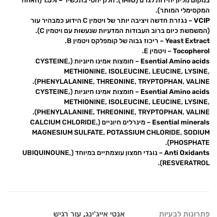
במקום מליון יחידות לגרם (1MIU). חלק יחסי בתכשיר – 1.5% (האחוז
המקסימלי המותר).
VCIP
– נגזרת חדשה ויציבה יותר של ויטמין C הידוע כמבהיר עור
(המשמשת כיום ברוב העבודות המדעיות שנעשות עם ויטמין C).
Yeast Extract
– ריכוז גבוה של קומפלקס ויטמין B.
Tocopherol
– ויטמין E.
Esential Amino acids
– חומצות אמינו חיוניות (CYSTEINE,
METHIONINE, ISOLEUCINE, LEUCINE, LYSINE,
PHENYLALANINE, THREONINE, TRYPTOPHAN, VALINE).
Esential Amino acids
– חומצות אמינו חיוניות (CYSTEINE,
METHIONINE, ISOLEUCINE, LEUCINE, LYSINE,
PHENYLALANINE, THREONINE, TRYPTOPHAN, VALINE).
Esential minerals
– מינרלים חיוניים (CALCIUM CHLORIDE,
MAGNESIUM SULFATE, POTASSIUM CHLORIDE, SODIUM
PHOSPHATE).
Anti Oxidants
– נוגדי חמצון עוצמתיים במיוחד (UBIQUINOUNE,
RESVERATROL).
פתרונות לבעיות
אנטי אייג'ינג
,
עור רגיש