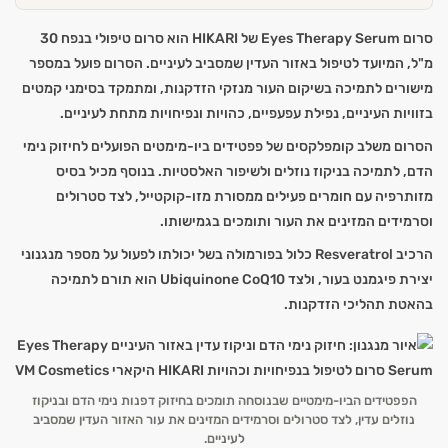
סרום Eyes Therapy Serum של HIKARI הוא סרום טיפולי בנפח 30
מ"ל, המיועד לטיפול באזור העדין שמסביב לעיניים. הסרום פועל במספר
מישורים לתמיכה בשיקום העור מנזקי הזדקנות, ומתמקד בסימני קמטים
בזוויות העיניים, נפילת עפעפיים, כהויות ונפיחויות מתחת לעיניים.
הסרום משלב קומפלקסים של פפטידים ביו-מימטים הפועלים לחיזוק נימי
הדם, לתמיכה בניקוז נוזלים ולשיפור האלסטיות. בנוסף מכיל בסיס
מזותרפיה עם חומרים פעילים ממסורת מזו-קוקטייל, לצד סטרולים
וסרמידים המזינים את העור ותומכים בגמישותו.
הרכיב Resveratrol כלול בפורמולה בשל יכולתו לפעול על מספר מנגנוני
יצירת פיגמנט בעור, ולצד Ubiquinone CoQ10 הוא תורם לתמיכה
בהאטת תהליכי הזדקנות.
הפפטידים הביו-מימטיים שבנוסחה תומכים בחיזוק דפנות נימי הדם ובניקוז
נוזלים עדין, לצד סטרולים וסרמידים המזינים את עור האזור העדין שמסביב
לעיניים.