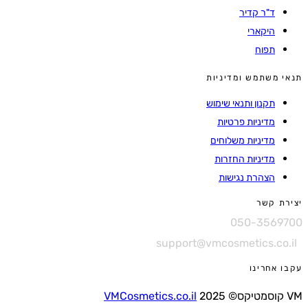
ד"ר קדיר
היקארי
תפוח
 משתמש ומדיניות
תקנון ותנאי שימוש
מדיניות פרטיות
מדיניות משלוחים
מדיניות החזרות
הצהרת נגישות
ת קשר
050-3569
support@vmcosmetics.co.
 אחרינו
VMCosmetics.co.il