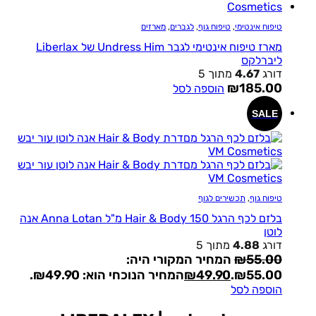
טיפוח אינטימי
,
טיפוח גוף
,
לגברים
,
מארזים
מארז טיפוח אינטימי לגבר Undress Him של Liberlax
ליברלקס
דורג
4.67
מתוך 5
₪
185.00
הוספה לסל
SALE
טיפוח גוף
,
תכשירים לגוף
בלזם לכף הרגל Hair & Body 150 מ"ל Anna Lotan אנה
לוטן
דורג
4.88
מתוך 5
55.00
₪
המחיר המקורי היה:
₪55.00.
49.90
₪
המחיר הנוכחי הוא: ₪49.90.
הוספה לסל