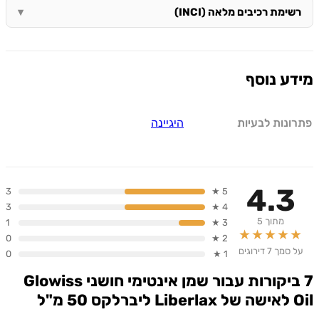
ימת רכיבים מלאה (INCI)
ע נוסף
ונות לבעיות
היגיינה
4.3
3
5 ★
3
4 ★
מתוך 5
1
3 ★
★★★★
0
2 ★
מך 7 דירוגים
0
1 ★
שמן אינטימי חושני Glowiss
5 מ"ל