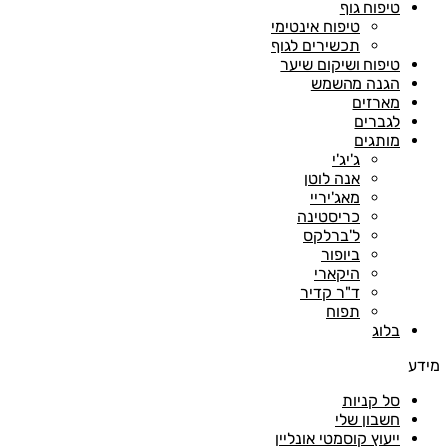
טיפוח גוף
טיפוח אינטימי
תכשירים לגוף
טיפוח ושיקום שיער
הגנה מהשמש
מארזים
לגברים
מותגים
ג'יג'י
אנה לוטן
מאג'יריי
כריסטינה
ל'ברלקס
ביופור
היקארי
ד"ר קדיר
תפוח
בלוג
ע
סל קניות
חשבון שלי
ייעוץ קוסמטי אונליין