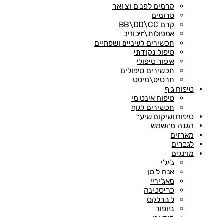
קרמים לפנים וצוואר
סרומים
קרם BB\DD\CC
אמפולות\rיכוזים
תכשירים לעיניים ושפתיים
טיפול נקודתי
איפור טיפולי
תכשירים טיפולים
תרסיס\מיסט
טיפוח גוף
טיפוח אינטימי
תכשירים לגוף
טיפוח ושיקום שיער
הגנה מהשמש
מארזים
לגברים
מותגים
ג'יג'י
אנה לוטן
מאג'יריי
כריסטינה
ל'ברלקס
ביופור