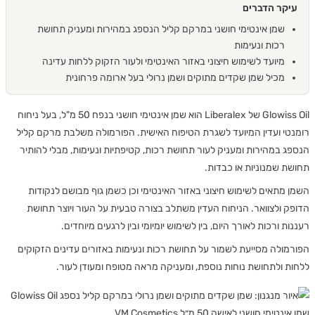
יקר הדברים
שמן אינטימי חושני במרקם קליל הנספג במהירות ומעניק תחושת
רכות ונעימות
מיועד לשימוש חיצוני באזור האינטימי ולעור הזקוק ללחות עדינה
מכיל שמן שקדים מתוקים ושמן נרולי בעל ארומה פרחונית
Glowiss Oil של Liberalex הוא שמן אינטימי חושני בנפח 50 מ"ל, בעל ניחוח
טי ועדין המיועד לשגרת הטיפוח האישית. הפורמולה משלבת מרקם קליל
ג במהירות ומעניק לעור תחושת רכות, קטיפתיות ונעימות, מבלי להותיר
ת שמנוניות או כבדות.
 מתאים לשימוש חיצוני באזור האינטימי וכן כשמן גוף מבושם לנקודות
ק ולצוואר. הניחוח העדין משתלב בצורה טבעית על העור ויוצר תחושת
ת ורכות לאורך היום, בין לשימוש יומיומי ובין לרגעים מיוחדים.
מולה מסייעת לשמור על תחושת רכות ונעימות באזורים עדינים הזקוקים
ת ולתחושת נוחות נוספת, ומעניקה מראה מטופח ומעודן לעור.