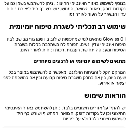
ף לשימוש באזור האינטימי החיצוני, ניתן להשתמש בשמן גם על
ות דופק, באזור הצוואר, המחשוף ושורש כף היד ליצירת ניחוח
 הנשאר על העור לאורך זמן.
וש רב תכליתי לשגרת טיפוח יומיומית
Glowiss Oil מתאים למי שמחפשות שילוב בין שמן גוף מבושם לבין
ח אינטימי עדין ונעים. הפורמולה משתלבת בקלות בשגרת
וח ומעניקה תחושת רעננות, רכות ונוחות לאורך היום.
ים לשימוש יומיומי או לרגעים מיוחדים
ם הקליל והניחוח האלגנטי מאפשרים להשתמש במוצר בכל
ביום, בין אם כחלק משגרת טיפוח קבועה ובין אם כהשלמה לפני
ה או אירוע.
ראות שימוש
התיז על אזורים חיצוניים בלבד. ניתן להשתמש באזור האינטימי
וני וכן על נקודות דופק, הצוואר, המחשוף ושורש כף היד.
וש חיצוני בלבד ולא על ריריות.