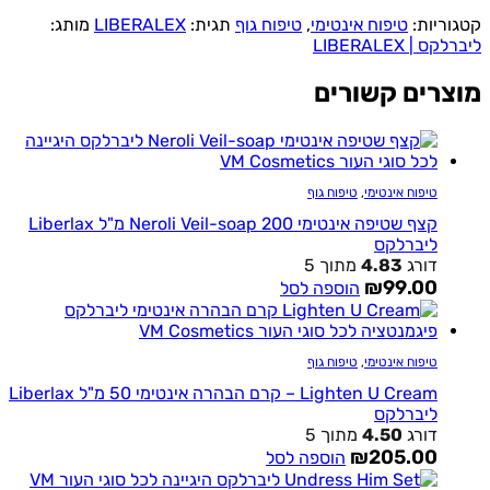
ריות:
טיפוח אינטימי
,
טיפוח גוף
תגית:
LIBERALEX
מותג:
 | LIBERALEX
רים קשורים
טיפוח אינטימי
,
טיפוח גוף
קצף שטיפה אינטימי Neroli Veil-soap 200 מ"ל Liberlax
ליברלקס
דורג
4.83
מתוך 5
₪
99.00
הוספה לסל
טיפוח אינטימי
,
טיפוח גוף
Lighten U Cream – קרם הבהרה אינטימי 50 מ"ל Liberlax
ליברלקס
דורג
4.50
מתוך 5
₪
205.00
הוספה לסל