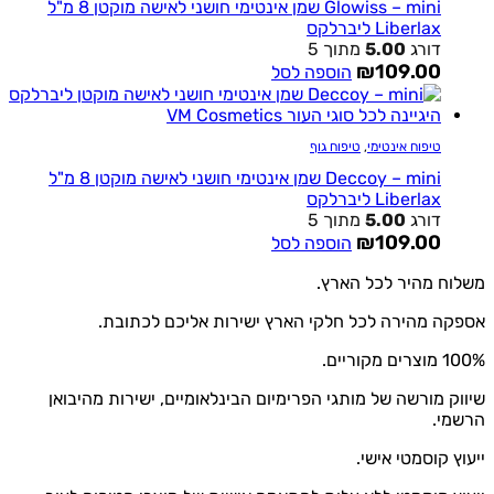
Glowiss – mini שמן אינטימי חושני לאישה מוקטן 8 מ"ל
Liberlax ליברלקס
דורג
5.00
מתוך 5
₪
109.00
הוספה לסל
טיפוח אינטימי
,
טיפוח גוף
Deccoy – mini שמן אינטימי חושני לאישה מוקטן 8 מ"ל
Liberlax ליברלקס
דורג
5.00
מתוך 5
₪
109.00
הוספה לסל
ח מהיר לכל הארץ.
ה מהירה לכל חלקי הארץ ישירות אליכם לכתובת.
קוריים.
ק מורשה של מותגי הפרימיום הבינלאומיים, ישירות מהיבואן
מי.
ץ קוסמטי אישי.