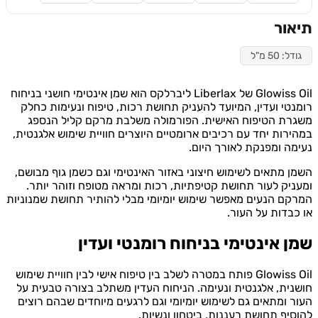
ור
: 50 מ"ל
Glowiss Oil של Liberlax ליברלקס הוא שמן אינטימי חושני בניחוח
טי ועדין, המיועד להעניק תחושת רכות, טיפוח ונעימות כחלק
ת הטיפוח האישית. הפורמולה משלבת מרקם קליל הנספג
רות יחד עם רכיבים ארומטיים היוצרים חוויית שימוש אלגנטית,
ה ומפנקת לאורך היום.
 מתאים לשימוש חיצוני באזור האינטימי וגם כשמן גוף מבושם,
יק לעור תחושת קטיפתיות, רכות ומראה מטופח וזוהר יותר.
ם הנעים מאפשר שימוש יומיומי מבלי להותיר תחושת שמנוניות
בדות על העור.
 אינטימי בניחוח רומנטי ועדין
Glowiss Oil פותח במטרה לשלב בין טיפוח אישי לבין חוויית שימוש
ית, אלגנטית ונעימה. הניחוח העדין משתלב בצורה טבעית על
 ומתאים גם לשימוש יומיומי וגם לרגעים מיוחדים שבהם רוצים
יף תחושת רעננות, ביטחון ונשיות.