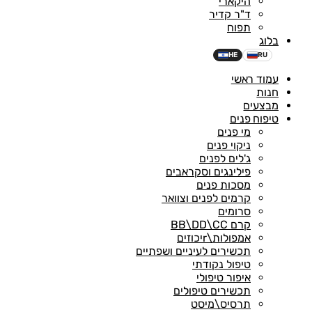
היקארי
ד"ר קדיר
תפוח
בלוג
HE
RU
עמוד ראשי
חנות
מבצעים
טיפוח פנים
מי פנים
ניקוי פנים
ג'לים לפנים
פילינגים וסקראבים
מסכות פנים
קרמים לפנים וצוואר
סרומים
קרם BB\DD\CC
אמפולות\rיכוזים
תכשירים לעיניים ושפתיים
טיפול נקודתי
איפור טיפולי
תכשירים טיפולים
תרסיס\מיסט