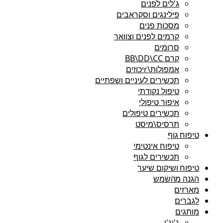
ג'לים לפנים
פילינגים וסקראבים
מסכות פנים
קרמים לפנים וצוואר
סרומים
קרם BB\DD\CC
אמפולות\rיכוזים
תכשירים לעיניים ושפתיים
טיפול נקודתי
איפור טיפולי
תכשירים טיפולים
תרסיס\מיסט
טיפוח גוף
טיפוח אינטימי
תכשירים לגוף
טיפוח ושיקום שיער
הגנה מהשמש
מארזים
לגברים
מותגים
ג'יג'י