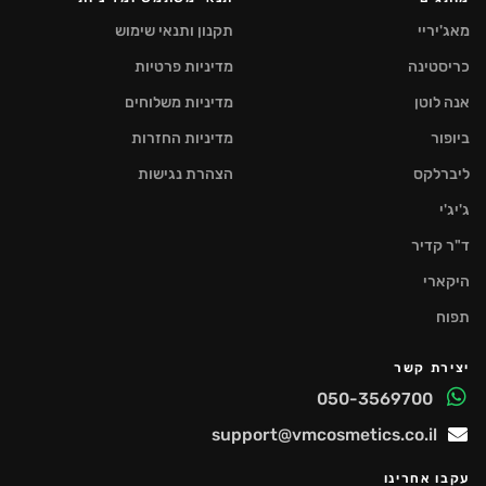
מאג'יריי
תקנון ותנאי שימוש
כריסטינה
מדיניות פרטיות
אנה לוטן
מדיניות משלוחים
ביופור
מדיניות החזרות
ליברלקס
הצהרת נגישות
ג'יג'י
ד"ר קדיר
היקארי
תפוח
יצירת קשר
050-3569700
support@vmcosmetics.co.il
עקבו אחרינו